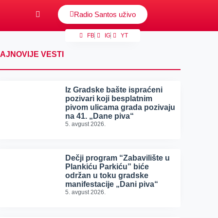
Radio Santos uživo
FB
IG
YT
AJNOVIJE VESTI
Iz Gradske bašte ispraćeni
pozivari koji besplatnim
pivom ulicama grada pozivaju
na 41. „Dane piva“
5. avgust 2026.
Dečji program “Zabavilište u
Plankiću Parkiću” biće
održan u toku gradske
manifestacije „Dani piva“
5. avgust 2026.