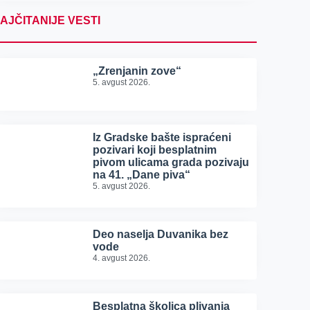
AJČITANIJE VESTI
„Zrenjanin zove“
5. avgust 2026.
Iz Gradske bašte ispraćeni
pozivari koji besplatnim
pivom ulicama grada pozivaju
na 41. „Dane piva“
5. avgust 2026.
Deo naselja Duvanika bez
vode
4. avgust 2026.
Besplatna školica plivanja