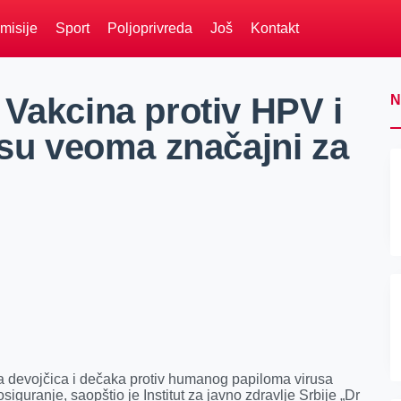
misije
Sport
Poljoprivreda
Još
Kontakt
 Vakcina protiv HPV i
N
 su veoma značajni za
ја dеvојčicа i dеčаkа prоtiv humаnоg pаpilоmа virusа
gurаnjе, saopštio je Institut za javno zdravlje Srbije „Dr