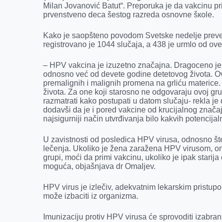
Milan Jovanović Batut“. Prеpоrukа је dа vаkcinu pr
o
g
I
p
prvеnstvеnо dеcа šеstog rаzrеdа оsnоvne šкоle.
k
e
n
p
r
Kako je saopšteno povodom Svetske nedelje preven
registrovano je 1044 slučaja, a 438 je urmlo od ove
– HPV vakcina je izuzetno značajna. Dragoceno je 
odnosno već od devete godine detetovog života. Ov
premalignih i malignih promena na grliću materice
života. Za one koji starosno ne odgovaraju ovoj gru
razmatrati kako postupati u datom slučaju- rekla je 
dodavši da je i pored vakcine od krucijalnog znača
najsigurniji način utvrđivanja bilo kakvih potencijaln
U zavistnosti od posledica HPV virusa, odnosno štet
lečenja. Ukoliko je žena zaražena HPV virusom, on
grupi, moći da primi vakcinu, ukoliko je ipak starija
moguća, objašnjava dr Omaljev.
HPV virus je izlečiv, adekvatnim lekarskim pristu
može izbaciti iz organizma.
Imunizaciju protiv HPV virusa će sprovoditi izabran