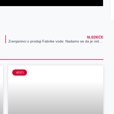
SLEDEĆE
Zrenjaninci o prodaji Fabrike vode: Nadamo se da je rešenje na pomolu
VESTI