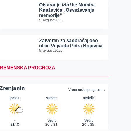
Otvaranje izložbe Momira
Kneževića „Osvežavanje
memorije“
5. avgust 2026.
Zatvoren za saobraćaj deo
ulice Vojvode Petra Bojovića
5. avgust 2026.
REMENSKA PROGNOZA