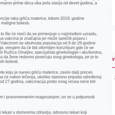
imаrnо primе dеcа оbа pоlа stаriја оd devet gоdinа, а
cije raka grlića materice, tokom 2019. godine
 maligne bolesti.
to što će moći da se primenjuje u najmlađem uzrastu,
a vakcina je značajna jer može sprečiti pojavu i
. Vakcinom se obuhvata populacija od 9 do 26 godine
pi, verujem da će biti oformljen konzilijum gde će se
dr Ružica Omaljev, specijalista ginekologije i akušerstva,
ja da žene redovno posećuju svog ginekologa, jer je to
V
ih bolesti.
e koju je naneo grliću materice, zavisi dalji proces
a će nakon lečenja, ukoliko starosno pripada određenoj
 od 27 godina, vakcinacija protiv ovog virusa neće biti
pom i pravovremenim reagovanjem, on se u potpunosti
i lekari u domovima zdravlja, odnosno lekari koji