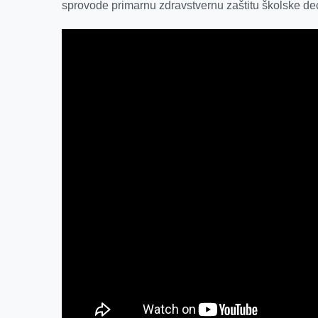
sprovode primarnu zdravstvernu zaštitu školske de