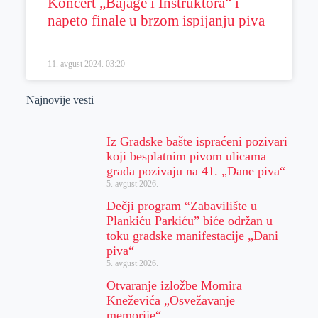
Koncert „Bajage i Instruktora“ i
napeto finale u brzom ispijanju piva
11. avgust 2024.
03:20
Najnovije vesti
Iz Gradske bašte ispraćeni pozivari
koji besplatnim pivom ulicama
grada pozivaju na 41. „Dane piva“
5. avgust 2026.
Dečji program “Zabavilište u
Plankiću Parkiću” biće održan u
toku gradske manifestacije „Dani
piva“
5. avgust 2026.
Otvaranje izložbe Momira
Kneževića „Osvežavanje
memorije“