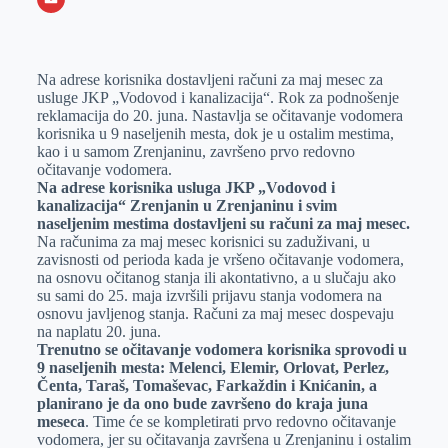
o
n
e
e
a
E
k
g
d
r
t
m
Na adrese korisnika dostavljeni računi za maj mesec za
e
I
s
a
usluge JKP „Vodovod i kanalizacija“. Rok za podnošenje
r
n
A
i
reklamacija do 20. juna. Nastavlja se očitavanje vodomera
korisnika u 9 naseljenih mesta, dok je u ostalim mestima,
p
l
kao i u samom Zrenjaninu, završeno prvo redovno
p
očitavanje vodomera.
Na adrese korisnika usluga JKP „Vodovod i
kanalizacija“ Zrenjanin u Zrenjaninu i svim
naseljenim mestima dostavljeni su računi za maj mesec.
Na računima za maj mesec korisnici su zaduživani, u
zavisnosti od perioda kada je vršeno očitavanje vodomera,
na osnovu očitanog stanja ili akontativno, a u slučaju ako
su sami do 25. maja izvršili prijavu stanja vodomera na
osnovu javljenog stanja. Računi za maj mesec dospevaju
na naplatu 20. juna.
Trenutno se očitavanje vodomera korisnika sprovodi u
9 naseljenih mesta: Melenci, Elemir, Orlovat, Perlez,
Čenta, Taraš, Tomaševac, Farkaždin i Knićanin, a
planirano je da ono bude završeno do kraja juna
meseca
. Time će se kompletirati prvo redovno očitavanje
vodomera, jer su očitavanja završena u Zrenjaninu i ostalim