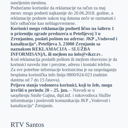
naseljenim mestima.
Podsećamo korisnike da reklamacije na račun za maj
mesec mogu podneti najkasnije do 20.06.2018. godine, a
reklamacije podnete nakon tog datuma neće se razmatrati i
biće odbačene kao neblagovremene.
Korisnici mogu reklamaciju podneti lično na šalteru 1
u prizemlju zgrade preduzeća u Petefijevoj 3 u
Zrenjaninu, poslati poštom na adresu: JKP „Vodovod i
kanalizacija“, Petefijeva 3, 23000 Zrenjanin sa
naznakom REKLAMACIJA – SLUŽBA
INFORMISANjA, ili mejlom na info@vikzr.rs .
Kod reklamacija poslatih poštom ili mejlom obavezno je da
korisnici navedu ime i prezime, adresu i kontakt telefon.
Za sve potrebne informacije korisnicima je na raspolaganju
besplatna korisnička info linija 0800/024-023 (radnim
danima od 7 do 15 časova).
Prijavu stanja vodomera korisnici, koji to žele, mogu
izvršiti u periodu 20 – 25. jun.
– Navodi se u
saopštenju Siniše Gajina, dipl.inž. i rukovodioca Službe
informisanja i poslovnih komunikacija JKP „Vodovod i
kanalizacija“ Zrenjanin.
RTV Santos