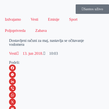
Santos uživo
Izdvajamo
Vesti
Emisije
Sport
Poljoprivreda
Zabava
Dostavljeni računi za maj, nastavlja se očitavanje
vodomera
Vesti
13. jun 2018.
10:03
Podeli:
F
a
M
c
e
L
e
s
i
V
b
s
n
i
W
o
e
k
b
h
X