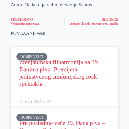
Autor: Redakcija radio televizije Santos
PRETHODNO
SLEDEĆE
Vremenska prognoza
Agrosat: Dizel umanjuje cenu mleka
POVEZANE vesti
DOBRE VESTI
Zrenjaninska filharmonija na 39.
Danima piva- Premijera
jedinstvenog simfonijskog rock
spektakla
11. avgust 2024.
23:50
DOBRE VESTI
Pretposlednje veče 39. Dana piva –