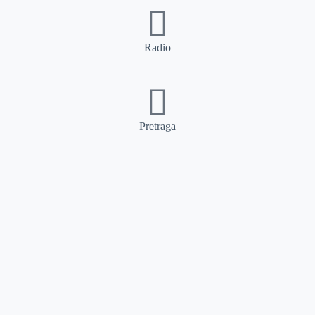
Radio
Pretraga
Pretraga
Kategorije
Ostalo
Naslovna