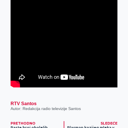
RTV Santos
Autor: Redakcija radio televizije Santos
PRETHODNO
SLEDEĆE
Raste broj obolelih
Plasman kozijeg mleka veliki problem