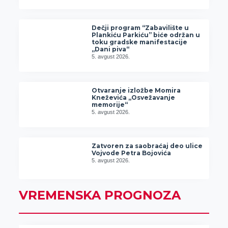
Dečji program “Zabavilište u
Plankiću Parkiću” biće održan u
toku gradske manifestacije
„Dani piva“
5. avgust 2026.
Otvaranje izložbe Momira
Kneževića „Osvežavanje
memorije“
5. avgust 2026.
Zatvoren za saobraćaj deo ulice
Vojvode Petra Bojovića
5. avgust 2026.
VREMENSKA PROGNOZA