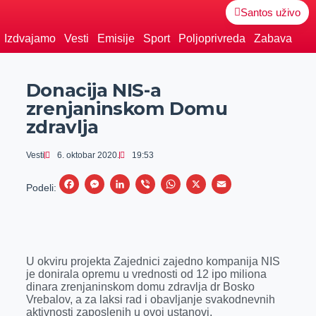
Santos uživo
Izdvajamo
Vesti
Emisije
Sport
Poljoprivreda
Zabava
Donacija NIS-a
zrenjaninskom Domu
zdravlja
Vesti
6. oktobar 2020.
19:53
F
M
L
V
W
X
E
Podeli:
a
e
i
i
h
m
c
s
n
b
a
a
e
s
k
e
t
i
U okviru projekta Zajednici zajedno kompanija NIS
b
e
e
r
s
l
je donirala opremu u vrednosti od 12 ipo miliona
o
n
d
A
dinara zrenjaninskom domu zdravlja dr Bosko
Vrebalov, a za laksi rad i obavljanje svakodnevnih
o
g
I
p
aktivnosti zaposlenih u ovoj ustanovi.