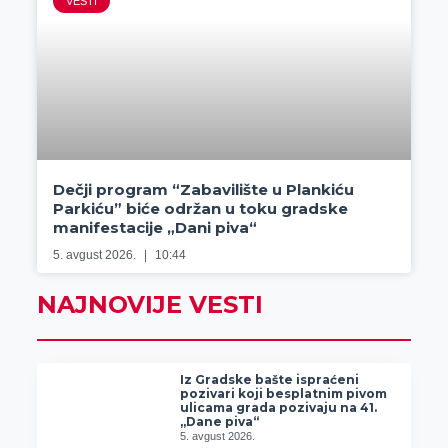
VESTI
Dečji program “Zabavilište u Plankiću
Parkiću” biće održan u toku gradske
manifestacije „Dani piva“
5. avgust 2026.
10:44
NAJNOVIJE VESTI
Iz Gradske bašte ispraćeni
pozivari koji besplatnim pivom
ulicama grada pozivaju na 41.
„Dane piva“
5. avgust 2026.