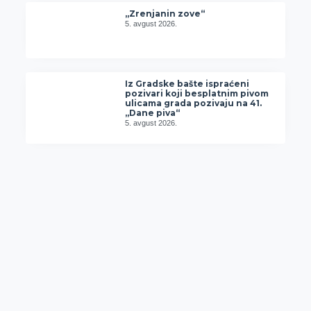
„Zrenjanin zove“
5. avgust 2026.
Iz Gradske bašte ispraćeni
pozivari koji besplatnim pivom
ulicama grada pozivaju na 41.
„Dane piva“
5. avgust 2026.