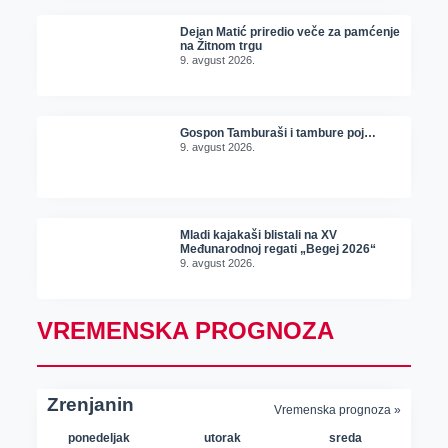
Dejan Matić priredio veče za pamćenje
na Žitnom trgu
9. avgust 2026.
Gospon Tamburaši i tambure poj…
9. avgust 2026.
Mladi kajakaši blistali na XV
Međunarodnoj regati „Begej 2026“
9. avgust 2026.
VREMENSKA PROGNOZA