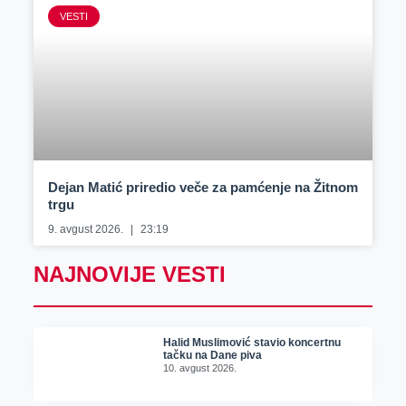
VESTI
Dejan Matić priredio veče za pamćenje na Žitnom
trgu
9. avgust 2026.
23:19
NAJNOVIJE VESTI
Halid Muslimović stavio koncertnu
tačku na Dane piva
10. avgust 2026.