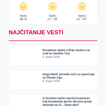
NAJČITANIJE VESTI
Besplatna obuka vožnje skutera na
vodi na Izletištu Tisa
6. avgust 2026.
Dejan Matić priredio veče za pamćenje
na Žitnom trgu
9. avgust 2026.
Iz Gradske bašte ispraćeni pozivari
koji besplatnim pivom ulicama grada
pozivaju na 41. „Dane piva“