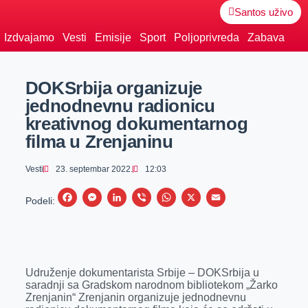
Santos uživo
Izdvajamo
Vesti
Emisije
Sport
Poljoprivreda
Zabava
DOKSrbija organizuje
jednodnevnu radionicu
kreativnog dokumentarnog
filma u Zrenjaninu
Vesti
23. septembar 2022.
12:03
F
M
L
V
W
X
E
Podeli:
a
e
i
i
h
m
c
s
n
b
a
a
e
s
k
e
t
i
Udruženje dokumentarista Srbije – DOKSrbija u
b
e
e
r
s
l
saradnji sa Gradskom narodnom bibliotekom „Žarko
o
n
d
A
Zrenjanin“ Zrenjanin organizuje jednodnevnu