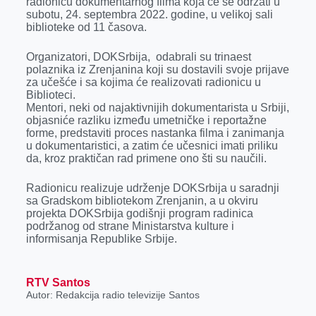
radionicu dokumentarnog filma koja će se održati u
o
g
I
p
subotu, 24. septembra 2022. godine, u velikoj sali
k
e
n
p
biblioteke od 11 časova.
r
Organizatori, DOKSrbija, odabrali su trinaest
polaznika iz Zrenjanina koji su dostavili svoje prijave
za učešće i sa kojima će realizovati radionicu u
Biblioteci.
Mentori, neki od najaktivnijih dokumentarista u Srbiji,
objasniće razliku između umetničke i reportažne
forme, predstaviti proces nastanka filma i zanimanja
u dokumentaristici, a zatim će učesnici imati priliku
da, kroz praktičan rad primene ono šti su naučili.
Radionicu realizuje udrženje DOKSrbija u saradnji
sa Gradskom bibliotekom Zrenjanin, a u okviru
projekta DOKSrbija godišnji program radinica
podržanog od strane Ministarstva kulture i
informisanja Republike Srbije.
RTV Santos
Autor: Redakcija radio televizije Santos