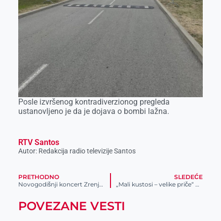
Posle izvršenog kontradiverzionog pregleda
ustanovljeno je da je dojava o bombi lažna.
RTV Santos
Autor: Redakcija radio televizije Santos
PRETHODNO
SLEDEĆE
Novogodišnji koncert Zrenjaninske Filharmonije
„Mali kustosi – velike priče“ u NMZ
POVEZANE VESTI