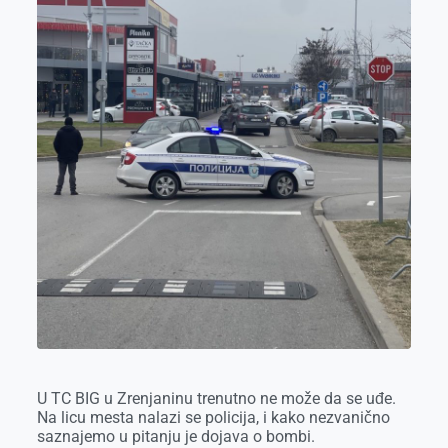
k
e
n
p
r
U TC BIG u Zrenjaninu trenutno ne može da se uđe.
Na licu mesta nalazi se policija, i kako nezvanično
saznajemo u pitanju je dojava o bombi.