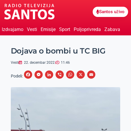
Santos uživo
Izdvajamo
Vesti
Emisije
Sport
Poljoprivreda
Zabava
Dojava o bombi u TC BIG
Vesti
22. decembar 2022.
11:46
F
M
L
V
W
X
E
Podeli:
a
e
i
i
h
m
c
s
n
b
a
a
e
s
k
e
t
i
b
e
e
r
s
l
o
n
d
A
o
g
I
p