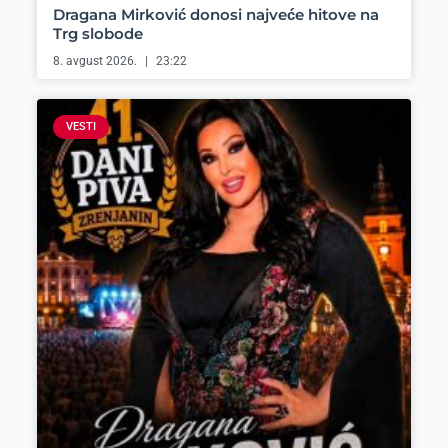
Dragana Mirković donosi najveće hitove na
Trg slobode
8. avgust 2026.
23:22
VESTI