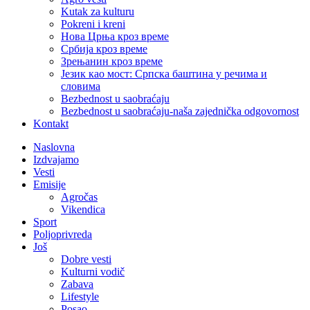
Kutak za kulturu
Pokreni i kreni
Нова Црња кроз време
Србија кроз време
Зрењанин кроз време
Језик као мост: Српска баштина у речима и
словима
Bezbednost u saobraćaju
Bezbednost u saobraćaju-naša zajednička odgovornost
Kontakt
Naslovna
Izdvajamo
Vesti
Emisije
Agročas
Vikendica
Sport
Poljoprivreda
Još
Dobre vesti
Kulturni vodič
Zabava
Lifestyle
Posao