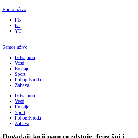
Radio uživo
FB
IG
YT
Santos uživo
Izdvajamo
Vesti
Emisije
Sport
Poljoprivreda
Zabava
Izdvajamo
Vesti
Emisije
Sport
Poljoprivreda
Zabava
Događaji koji nam predstoje, feng šui i