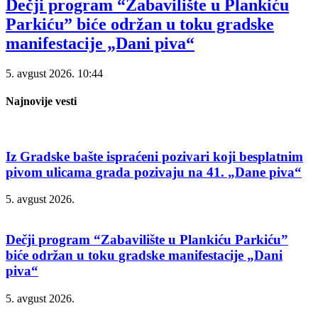
Dečji program “Zabavilište u Plankiću
Parkiću” biće održan u toku gradske
manifestacije „Dani piva“
5. avgust 2026.
10:44
Najnovije vesti
Iz Gradske bašte ispraćeni pozivari koji besplatnim
pivom ulicama grada pozivaju na 41. „Dane piva“
5. avgust 2026.
Dečji program “Zabavilište u Plankiću Parkiću”
biće održan u toku gradske manifestacije „Dani
piva“
5. avgust 2026.