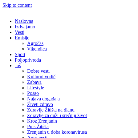
Skip to content
Naslovna
Izdvajamo
Vesti
Emisije
Agročas
Vikendica
Sport
Poljoprivreda
Još
Dobre vesti
Kulturni vodič
Zabava
Lifestyle
Posao
Najava događaja
Živeti zdravo
Zdravlje Žitišta na dlanu
Zdravlje za duži i srećniji život
Kroz Zrenjanin
Puls Žitišta
Zrenjanin u doba koronavirusa
Agro vesti