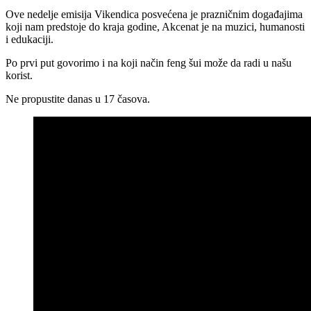
Ove nedelje emisija Vikendica posvećena je prazničnim događajima
koji nam predstoje do kraja godine, Akcenat je na muzici, humanosti
i edukaciji.
Po prvi put govorimo i na koji način feng šui može da radi u našu
korist.
Ne propustite danas u 17 časova.