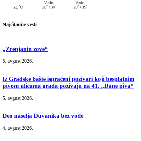
Najčitanije vesti
„Zrenjanin zove“
5. avgust 2026.
Iz Gradske bašte ispraćeni pozivari koji besplatnim
pivom ulicama grada pozivaju na 41. „Dane piva“
5. avgust 2026.
Deo naselja Duvanika bez vode
4. avgust 2026.