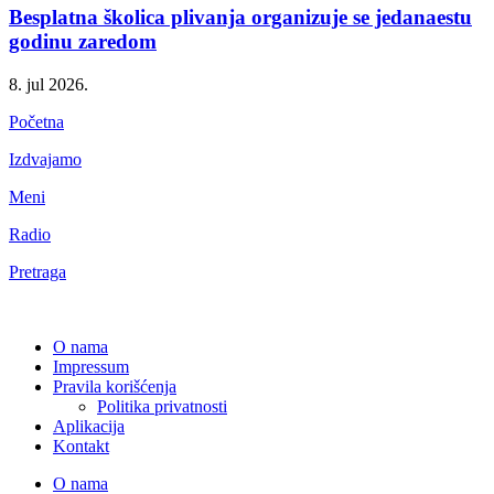
Besplatna školica plivanja organizuje se jedanaestu
godinu zaredom
8. jul 2026.
Početna
Izdvajamo
Meni
Radio
Pretraga
O nama
Impressum
Pravila korišćenja
Politika privatnosti
Aplikacija
Kontakt
O nama