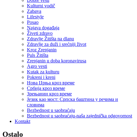
Dobre vesti
Kulturni vodič
Zabava
Lifestyle
Posao
Najava događaja
Živeti zdravo
Zdravlje Žitišta na dlanu
Zdravlje za duži i srećniji život
Kroz Zrenjanin
Puls Žitišta
Zrenjanin u doba koronavirusa
Agro vesti
Kutak za kulturu
Pokreni i kreni
Нова Црња кроз време
Србија кроз време
Зрењанин кроз време
Језик као мост: Српска баштина у речима и
словима
Bezbednost u saobraćaju
Bezbednost u saobraćaju-naša zajednička odgovornost
Kontakt
Ostalo