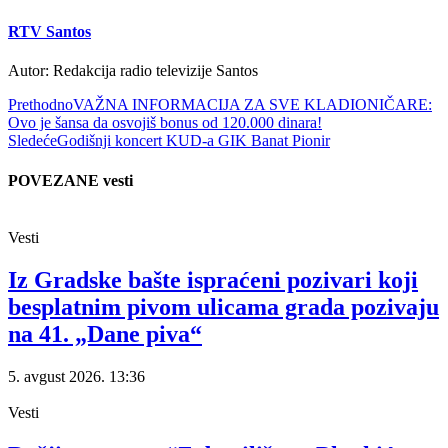
RTV Santos
Autor: Redakcija radio televizije Santos
Prethodno
VAŽNA INFORMACIJA ZA SVE KLADIONIČARE:
Ovo je šansa da osvojiš bonus od 120.000 dinara!
Sledeće
Godišnji koncert KUD-a GIK Banat Pionir
POVEZANE vesti
Vesti
Iz Gradske bašte ispraćeni pozivari koji
besplatnim pivom ulicama grada pozivaju
na 41. „Dane piva“
5. avgust 2026.
13:36
Vesti