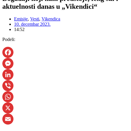
aktuelnosti danas u „Vikendici“
Emisije
,
Vesti
,
Vikendica
10. decembar 2023.
14:52
Podeli:
Facebook
Messenger
LinkedIn
Viber
WhatsApp
X
Email