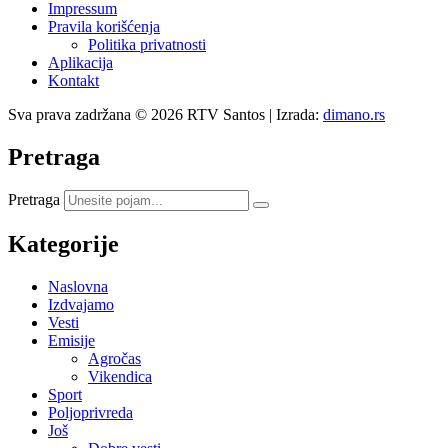
Impressum
Pravila korišćenja
Politika privatnosti
Aplikacija
Kontakt
Sva prava zadržana © 2026 RTV Santos | Izrada:
dimano.rs
Pretraga
Pretraga
Kategorije
Naslovna
Izdvajamo
Vesti
Emisije
Agročas
Vikendica
Sport
Poljoprivreda
Još