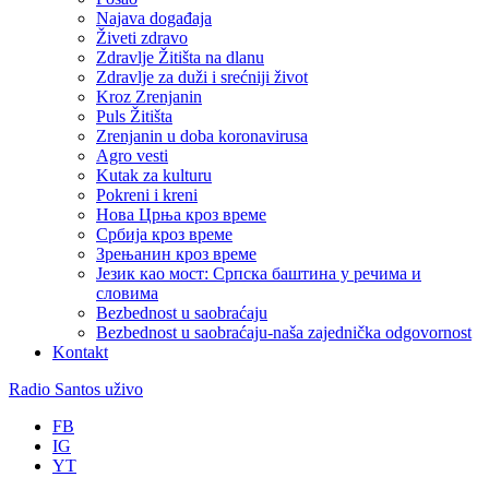
Najava događaja
Živeti zdravo
Zdravlje Žitišta na dlanu
Zdravlje za duži i srećniji život
Kroz Zrenjanin
Puls Žitišta
Zrenjanin u doba koronavirusa
Agro vesti
Kutak za kulturu
Pokreni i kreni
Нова Црња кроз време
Србија кроз време
Зрењанин кроз време
Језик као мост: Српска баштина у речима и
словима
Bezbednost u saobraćaju
Bezbednost u saobraćaju-naša zajednička odgovornost
Kontakt
Radio Santos uživo
FB
IG
YT