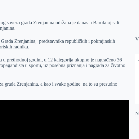
kog saveza grada Zrenjanina održana je danas u Baroknoj sali
njanina.
V
a Grada Zrenjanina, predstavnika republičkih i pokrajinskih
portskih radnika.
rta u prethodnoj godini, u 12 kategorija ukupno je nagrađeno 36
 propagandista u sportu, uz posebna priznanja i nagrada za životno
a grada Zrenjanina, a kao i svake godine, na to su presudno
Na