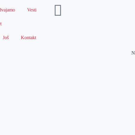
dvajamo
Vesti
t
Još
Kontakt
N