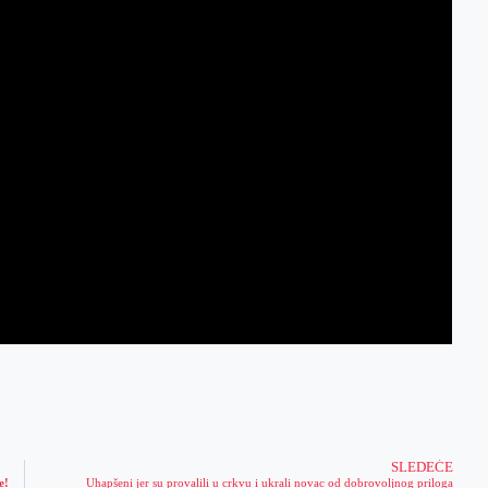
SLEDEĆE
e!
Uhapšeni jer su provalili u crkvu i ukrali novac od dobrovoljnog priloga