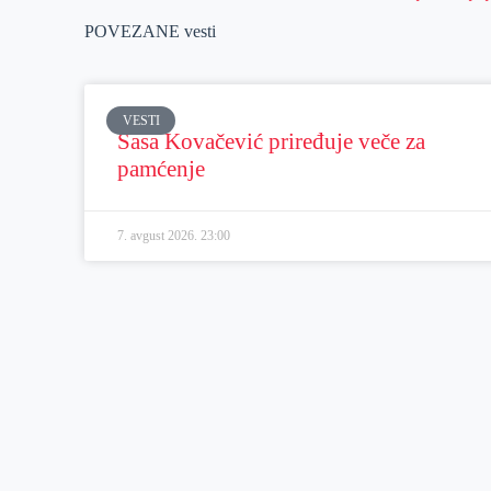
POVEZANE vesti
VESTI
Sasa Kovačević priređuje veče za
pamćenje
7. avgust 2026.
23:00