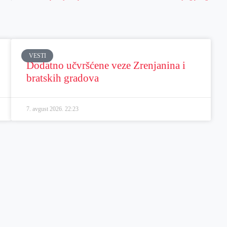
VESTI
Dodatno učvršćene veze Zrenjanina i
bratskih gradova
7. avgust 2026.
22:23