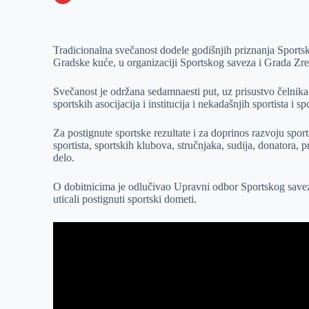
o
n
e
e
a
E
k
g
d
r
t
m
Tradicionalna svečanost dodele godišnjih priznanja Sports
e
I
s
a
Gradske kuće, u organizaciji Sportskog saveza i Grada Zre
r
n
A
i
p
l
Svečanost je održana sedamnaesti put, uz prisustvo čelnik
sportskih asocijacija i institucija i nekadašnjih sportista i s
p
Za postignute sportske rezultate i za doprinos razvoju spo
sportista, sportskih klubova, stručnjaka, sudija, donatora,
delo.
O dobitnicima je odlučivao Upravni odbor Sportskog savez
uticali postignuti sportski dometi.