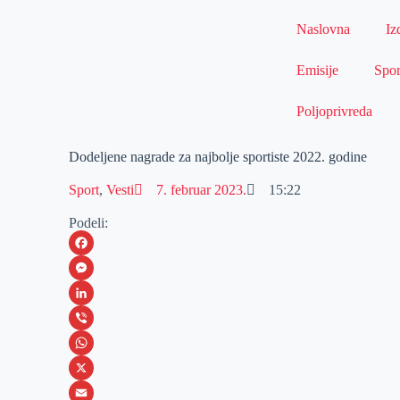
Naslovna
Iz
Emisije
Spor
Poljoprivreda
Dodeljene nagrade za najbolje sportiste 2022. godine
Sport
,
Vesti
7. februar 2023.
15:22
Podeli:
F
a
M
c
e
L
e
s
i
V
b
s
n
i
W
o
e
k
b
h
X