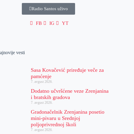
Radio Santos uživo
FB
IG
YT
ajnovije vesti
Sasa Kovačević priređuje veče za
pamćenje
7. avgust 2026.
Dodatno učvršćene veze Zrenjanina
i bratskih gradova
7. avgust 2026.
Gradonačelnik Zrenjanina posetio
mini-pivaru u Srednjoj
poljoprivrednoj školi
7. avgust 2026.