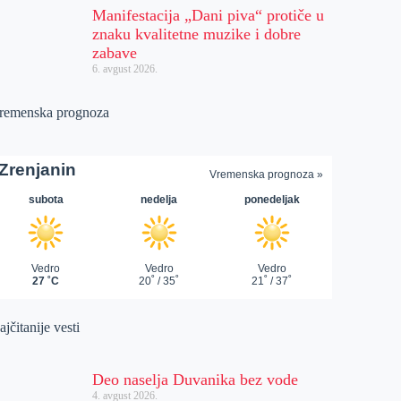
Manifestacija „Dani piva“ protiče u
znaku kvalitetne muzike i dobre
zabave
6. avgust 2026.
remenska prognoza
jčitanije vesti
Deo naselja Duvanika bez vode
4. avgust 2026.