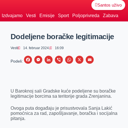
Santos uživo
Izdvajamo
Vesti
Emisije
Sport
Poljoprivreda
Zabava
Dodeljene boračke legitimacije
Vesti
14. februar 2024.
16:09
F
M
L
V
W
X
E
Podeli:
a
e
i
i
h
m
c
s
n
b
a
a
e
s
k
e
t
i
U Baroknoj sali Gradske kuće podeljene su boračke
b
e
e
r
s
l
legitimacije borcima sa teritorije grada Zrenjanina.
o
n
d
A
o
g
I
p
Ovoga puta događaju je prisustvovala Sanja Lakić
pomoćnica za rad, zapošljavanje, boračka i socijalna
k
e
n
p
pitanja.
r