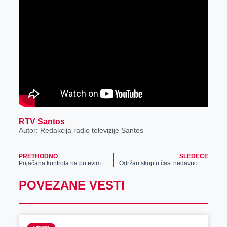
RTV Santos
Autor: Redakcija radio televizije Santos
PRETHODNO
SLEDEĆE
Pojačana kontrola na putevima povodom manifestacije „Sveti Trifun“ u Melencima
Održan skup u čast nedavno preminulog Stojana Francuskog
POVEZANE VESTI