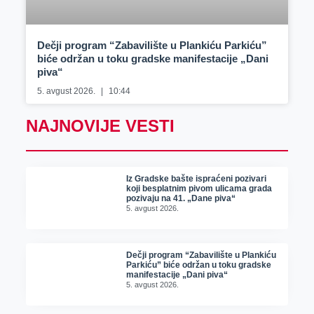
Dečji program “Zabavilište u Plankiću Parkiću”
biće održan u toku gradske manifestacije „Dani
piva“
5. avgust 2026.
10:44
NAJNOVIJE VESTI
Iz Gradske bašte ispraćeni pozivari
koji besplatnim pivom ulicama grada
pozivaju na 41. „Dane piva“
5. avgust 2026.
Dečji program “Zabavilište u Plankiću
Parkiću” biće održan u toku gradske
manifestacije „Dani piva“
5. avgust 2026.