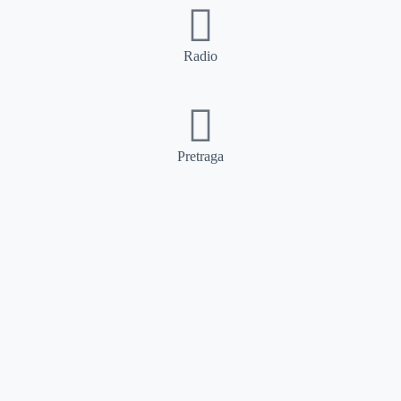
Radio
Pretraga
Pretraga
Kategorije
Ostalo
Naslovna