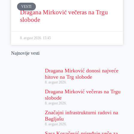
VESTI
Dragana Mirković večeras na Trgu
slobode
8. avgust 2026.
15:45
Najnovije vesti
Dragana Mirković donosi najveće
hitove na Trg slobode
8. avgust 2026.
Dragana Mirković večeras na Trgu
slobode
8. avgust 2026.
Značajni infrastrukturni radovi na
Bagljašu
8. avgust 2026.
Sasa Kovačević priređuje veče za