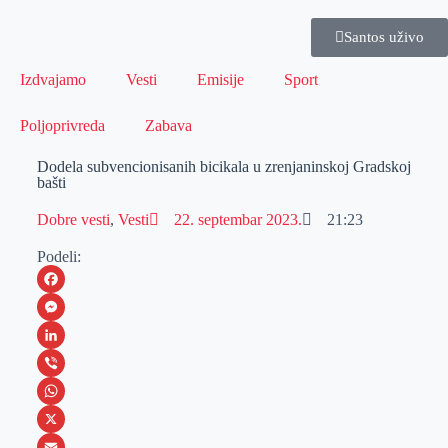
Santos uživo
Izdvajamo
Vesti
Emisije
Sport
Poljoprivreda
Zabava
Dodela subvencionisanih bicikala u zrenjaninskoj Gradskoj
bašti
Dobre vesti
,
Vesti
22. septembar 2023.
21:23
Podeli:
F
a
M
c
e
L
e
s
i
V
b
s
n
i
W
o
e
k
b
h
X