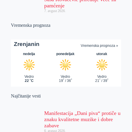
pamćenje
7. avgust 2026.
Vremenska prognoza
Najčitanije vesti
Manifestacija „Dani piva“ protiče u
znaku kvalitetne muzike i dobre
zabave
6. avgust 2026.