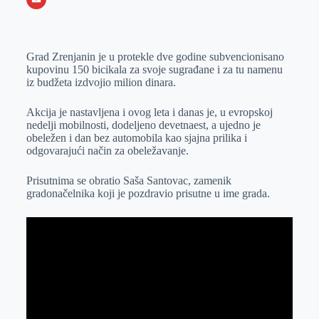
o
n
e
e
a
E
k
g
d
r
t
m
Grad Zrenjanin je u protekle dve godine subvencionisano
e
I
s
a
kupovinu 150 bicikala za svoje sugrađane i za tu namenu
r
n
A
i
iz budžeta izdvojio milion dinara.
p
l
Akcija je nastavljena i ovog leta i danas je, u evropskoj
p
nedelji mobilnosti, dodeljeno devetnaest, a ujedno je
obeležen i dan bez automobila kao sjajna prilika i
odgovarajući način za obeležavanje.
Prisutnima se obratio Saša Santovac, zamenik
gradonačelnika koji je pozdravio prisutne u ime grada.