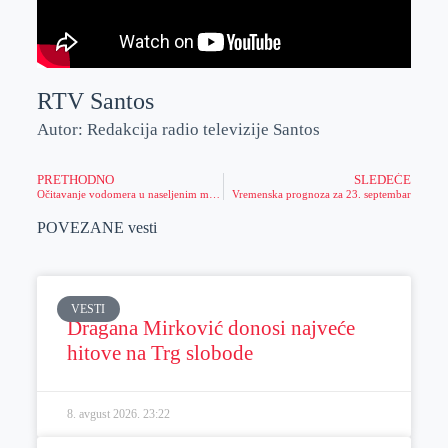
RTV Santos
Autor: Redakcija radio televizije Santos
PRETHODNO
SLEDEĆE
Očitavanje vodomera u naseljenim mestima
Vremenska prognoza za 23. septembar
POVEZANE vesti
VESTI
Dragana Mirković donosi najveće
hitove na Trg slobode
8. avgust 2026.
23:22