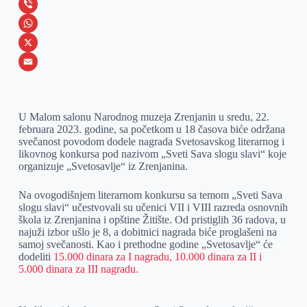
c
e
L
e
s
i
V
b
s
n
i
W
o
e
k
b
h
X
o
n
e
e
a
E
k
g
d
r
t
m
U Malom salonu Narodnog muzeja Zrenjanin u sredu, 22.
e
I
s
a
februara 2023. godine, sa početkom u 18 časova biće održana
r
n
A
i
svečanost povodom dodele nagrada Svetosavskog literarnog i
likovnog konkursa pod nazivom „Sveti Sava slogu slavi“ koje
p
l
organizuje „Svetosavlje“ iz Zrenjanina.
p
Na ovogodišnjem literarnom konkursu sa temom „Sveti Sava
slogu slavi“ učestvovali su učenici VII i VIII razreda osnovnih
škola iz Zrenjanina i opštine Žitište. Od pristiglih 36 radova, u
najuži izbor ušlo je 8, a dobitnici nagrada biće proglašeni na
samoj svečanosti. Kao i prethodne godine „Svetosavlje“ će
dodeliti
15.000 dinara za I nagradu, 10.000 dinara za II i
5.000 dinara za III nagradu.