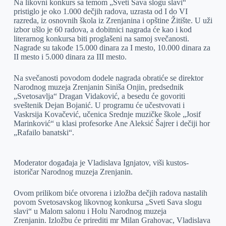
Na likovni konkurs sa temom „Sveti Sava slogu slavi“
pristiglo je oko 1.000 dečjih radova, uzrasta od I do VI
razreda, iz osnovnih škola iz Zrenjanina i opštine Žitište. U uži
izbor ušlo je 60 radova, a dobitnici nagrada će kao i kod
literarnog konkursa biti proglašeni na samoj svečanosti.
Nagrade su takođe 15.000 dinara za I mesto, 10.000 dinara za
II mesto i 5.000 dinara za III mesto.
Na svečanosti povodom dodele nagrada obratiće se direktor
Narodnog muzeja Zrenjanin Siniša Onjin, predsednik
„Svetosavlja“ Dragan Vidaković, a besedu će govoriti
sveštenik Dejan Bojanić. U programu će učestvovati i
Vaskrsija Kovačević, učenica Srednje muzičke škole „Josif
Marinković“ u klasi profesorke Ane Aleksić Šajrer i dečiji hor
„Rafailo banatski“.
Moderator događaja je Vladislava Ignjatov, viši kustos-
istoričar Narodnog muzeja Zrenjanin.
Ovom prilikom biće otvorena i izložba dečjih radova nastalih
povom Svetosavskog likovnog konkursa „Sveti Sava slogu
slavi“ u Malom salonu i Holu Narodnog muzeja
Zrenjanin. Izložbu će prirediti mr Milan Grahovac, Vladislava