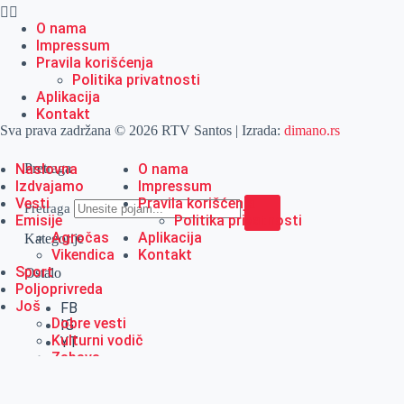
O nama
Impressum
Pravila korišćenja
Politika privatnosti
Aplikacija
Kontakt
Sva prava zadržana © 2026 RTV Santos | Izrada:
dimano.rs
Naslovna
Pretraga
O nama
Izdvajamo
Impressum
Vesti
Pravila korišćenja
Pretraga
Emisije
Politika privatnosti
Agročas
Aplikacija
Kategorije
Vikendica
Kontakt
Sport
Ostalo
Poljoprivreda
Još
FB
Dobre vesti
IG
Kulturni vodič
YT
Zabava
Lifestyle
Posao