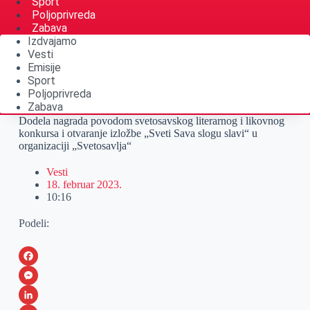
Sport
Poljoprivreda
Zabava
Izdvajamo
Vesti
Emisije
Sport
Poljoprivreda
Zabava
Dodela nagrada povodom svetosavskog literarnog i likovnog
konkursa i otvaranje izložbe „Sveti Sava slogu slavi“ u
organizaciji „Svetosavlja“
Vesti
18. februar 2023.
10:16
Podeli:
F
a
M