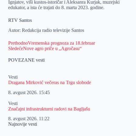
Ignjatov, viši kustos-istoričar i Aleksanra Kurjak, muzejski
edukator, a ista će trajati do 8. marta 2023. godine.
RTV Santos
Autor: Redakcija radio televizije Santos
Prethodno
Vremenska prognoza za 18.februar
Sledeće
Nove agro priče u „Agročasu“
POVEZANE vesti
Vesti
Dragana Mirković večeras na Trgu slobode
8. avgust 2026.
15:45
Vesti
Značajni infrastrukturni radovi na Bagljašu
8. avgust 2026.
11:22
Najnovije vesti