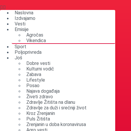
Skip
to
Naslovna
content
Izdvajamo
Vesti
Emisije
Agročas
Vikendica
Sport
Poljoprivreda
Još
Dobre vesti
Kulturni vodič
Zabava
Lifestyle
Posao
Najava događaja
Živeti zdravo
Zdravlje Žitišta na dlanu
Zdravlje za duži i srećniji život
Kroz Zrenjanin
Puls Žitišta
Zrenjanin u doba koronavirusa
Agro vesti