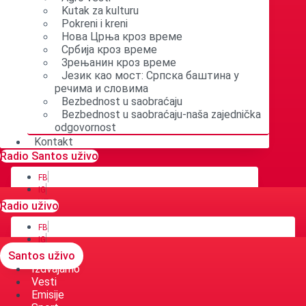
Kutak za kulturu
Pokreni i kreni
Нова Црња кроз време
Србија кроз време
Зрењанин кроз време
Језик као мост: Српска баштина у
речима и словима
Bezbednost u saobraćaju
Bezbednost u saobraćaju-naša zajednička
odgovornost
Kontakt
Radio Santos uživo
FB
IG
YT
Radio uživo
FB
IG
YT
Santos uživo
Izdvajamo
Vesti
Emisije