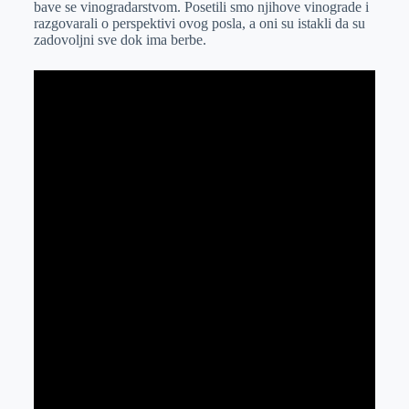
bave se vinogradarstvom. Posetili smo njihove vinograde i
r
n
A
i
razgovarali o perspektivi ovog posla, a oni su istakli da su
zadovoljni sve dok ima berbe.
p
l
p