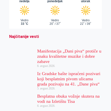
Najčitanije vesti
Manifestacija „Dani piva“ protiče u
znaku kvalitetne muzike i dobre
zabave
6. avgust 2026.
Iz Gradske bašte ispraćeni pozivari
koji besplatnim pivom ulicama
grada pozivaju na 41. „Dane piva“
5. avgust 2026.
Besplatna obuka vožnje skutera na
vodi na Izletištu Tisa
6. avgust 2026.