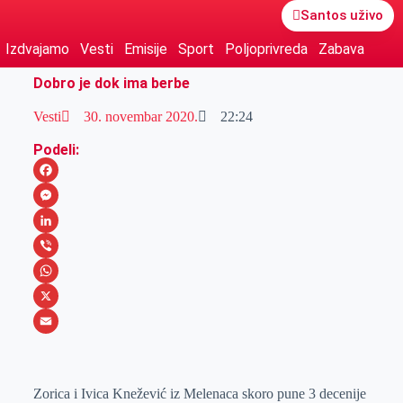
Santos uživo
Izdvajamo
Vesti
Emisije
Sport
Poljoprivreda
Zabava
Dobro je dok ima berbe
Vesti
30. novembar 2020.
22:24
Podeli:
F
a
M
c
e
L
e
s
i
V
b
s
n
i
W
o
e
k
b
h
X
o
n
e
e
a
E
k
g
d
r
t
m
Zorica i Ivica Knežević iz Melenaca skoro pune 3 decenije
e
I
s
a