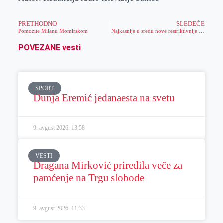
PRETHODNO
SLEDEĆE
Pomozite Milanu Momirskom
Najkasnije u sredu nove restriktivnije mere
POVEZANE vesti
SPORT
Dunja Eremić jedanaesta na svetu
9. avgust 2026.
13:58
VESTI
Dragana Mirković priredila veče za
pamćenje na Trgu slobode
9. avgust 2026.
11:33