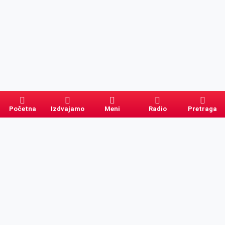
Početna
Izdvajamo
Meni
Radio
Pretraga
Pretraga
Kategorije
Ostalo
Naslovna