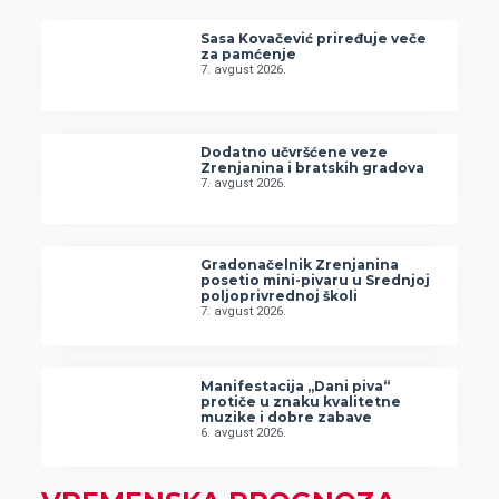
Sasa Kovačević priređuje veče
za pamćenje
7. avgust 2026.
Dodatno učvršćene veze
Zrenjanina i bratskih gradova
7. avgust 2026.
Gradonačelnik Zrenjanina
posetio mini-pivaru u Srednjoj
poljoprivrednoj školi
7. avgust 2026.
Manifestacija „Dani piva“
protiče u znaku kvalitetne
muzike i dobre zabave
6. avgust 2026.