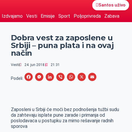
Santos uživo
Izdvajamo
Vesti
Emisije
Sport
Poljoprivreda
Zabava
Dobra vest za zaposlene u
Srbiji – puna plata i na ovaj
način
Vesti
24. jun 2018.
21:31
F
M
L
V
W
X
E
Podeli:
a
e
i
i
h
m
c
s
n
b
a
a
e
s
k
e
t
i
Zaposleni u Srbiji će moći bez podnošenja tužbi sudu
b
e
e
r
s
l
da zahtevaju isplate pune zarade i primanja od
o
n
d
A
poslodavaca u postupku za mirno rešavanje radnih
sporova
o
g
I
p