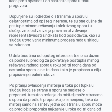
kada preti opasnost od nastanka spora u toku
pregovora.
Dopunjene su i odredbe o stranama u sporu u
delatnostima od opšteg interesa, te su one dužne da
pristupe mirnom rešavanju kolektivnog spora i u
slučajevima ostvarivanja prava na utvrđivanje
reprezentativnosti sindikata kod poslodavca, kao i u
slučaju utvrđivanja minimuma procesa rada u skladu
sa zakonom.
U delatnostima od opšteg interesa strane su dužne
da podnesu predlog za pokretanje postupka mirnog
rešavanja radnog spora u roku od tri radna dana od
nastanka spora, a ne tri dana kako je propisano u cilju
propisivanja realnih rokova.
Po pitanju ovlašćenja miritelja u toku postupka u
slučaju kada se strane u sporu ne saglase o
preporuci, trenutno rešenje da miritelj može stranama
u sporu da predloži preporuku je izmenjeno, tako da
miritelj samo na zahtev jedne od strana u sporu može
da predloži preporuku najkasnije u roku od tri dana od