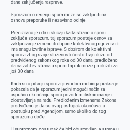
dana zaključenja rasprave.
Sporazum o rešenju spora može se zaključiti na
osnovu preporuke ili nezavisno od nje.
Precizirano je i da u slučaju kada strane u sporu
zaključe sporazum, taj sporazum postaje osnov za
zaključivanje izmene ili dopune kolektivnog ugovora ili
ima snagu izvršne isprave. S obzirom da kolektivni
sporovi zbog svoje složenosti često traju duže od
predviđenog zakonskog roka od 30 dana, predloženo
da na zahtev strana u sporu taj rok može produžiti za
još 30 dana.
Kada su u pitanju sporovi povodom mobinga praksa je
pokazala da je sporazum jedini mogući način za
uspešno okončanje spora povodom diskriminacije i
zlostavljanja na radu. Predloženim izmenama Zakona
predviđeno je da se ovaj postupak okončava, u
postupku pred Agencijom, samo ukoliko do tog
sporazuma dođe.
U suprotnom, postupak će biti obustavljen, a strane u