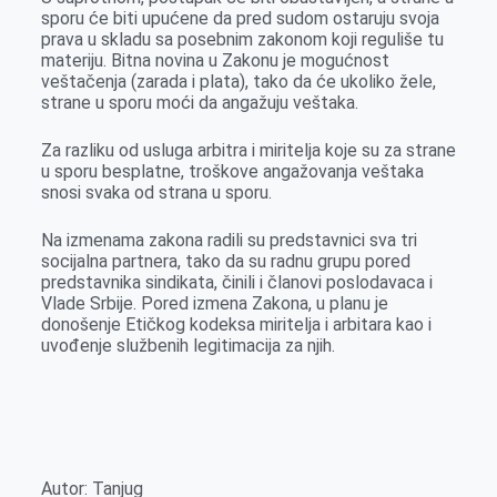
sporu će biti upućene da pred sudom ostaruju svoja
prava u skladu sa posebnim zakonom koji reguliše tu
materiju. Bitna novina u Zakonu je mogućnost
veštačenja (zarada i plata), tako da će ukoliko žele,
strane u sporu moći da angažuju veštaka.
Za razliku od usluga arbitra i miritelja koje su za strane
u sporu besplatne, troškove angažovanja veštaka
snosi svaka od strana u sporu.
Na izmenama zakona radili su predstavnici sva tri
socijalna partnera, tako da su radnu grupu pored
predstavnika sindikata, činili i članovi poslodavaca i
Vlade Srbije. Pored izmena Zakona, u planu je
donošenje Etičkog kodeksa miritelja i arbitara kao i
uvođenje službenih legitimacija za njih.
Autor: Tanjug