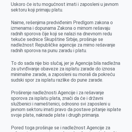
k
e
n
p
Uskoro će istu mogućnost imati i zaposleni u javnom
sektoru koji primaju platu.
r
Naime, rešenjima predviđenim Predlgom zakona o
izmenama i dopunama Zakona o mirnom rešavaju
radnih sporova čije koji se nalazi na dnevnom redu
tekuće sednice Skupštine Srbije, proširuje se
nadležnost Republičke agencije za mirno rešavanje
radnih sporova na punu zaradu i platu.
To do sada nije bio slučaj, jer je Agencija bila nadležna
za utvrđivanje obaveze za isplatu zarade do iznosa
minimalne zarade, a zaposleni su morali da pokreću
sudski spor za isplatu razlike do pune zarade.
Proširenje nadležnosti Agencije i za rešavanje
sporova za isplatu plata, znači da će i državni
službenici i nameštenici, odnosno svi zaposleni u
javnom sektoru imati pravo da postave pitanje isplate
svoje plate, naknade plate i drugih primanja.
Pored toga proširuje se i nadležnost Agencije za