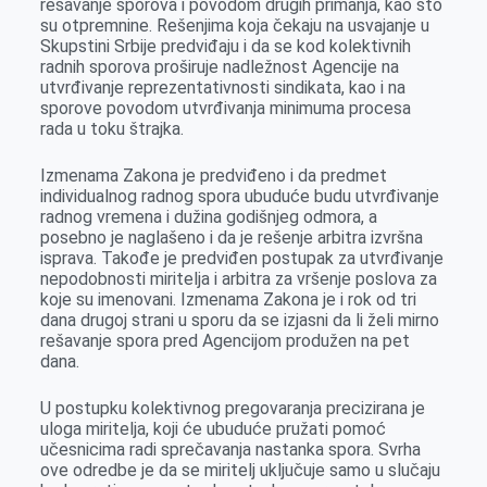
rešavanje sporova i povodom drugih primanja, kao što
su otpremnine. Rešenjima koja čekaju na usvajanje u
Skupstini Srbije predviđaju i da se kod kolektivnih
radnih sporova proširuje nadležnost Agencije na
utvrđivanje reprezentativnosti sindikata, kao i na
sporove povodom utvrđivanja minimuma procesa
rada u toku štrajka.
Izmenama Zakona je predviđeno i da predmet
individualnog radnog spora ubuduće budu utvrđivanje
radnog vremena i dužina godišnjeg odmora, a
posebno je naglašeno i da je rešenje arbitra izvršna
isprava. Takođe je predviđen postupak za utvrđivanje
nepodobnosti miritelja i arbitra za vršenje poslova za
koje su imenovani. Izmenama Zakona je i rok od tri
dana drugoj strani u sporu da se izjasni da li želi mirno
rešavanje spora pred Agencijom produžen na pet
dana.
U postupku kolektivnog pregovaranja precizirana je
uloga miritelja, koji će ubuduće pružati pomoć
učesnicima radi sprečavanja nastanka spora. Svrha
ove odredbe je da se miritelj uključuje samo u slučaju