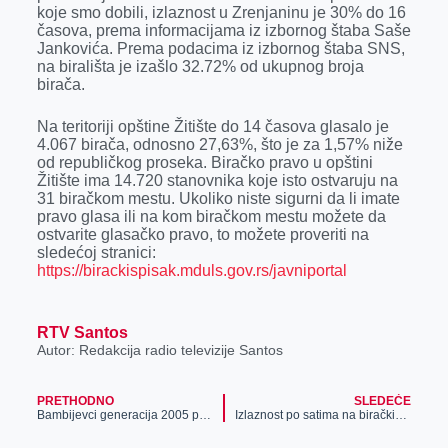
k
e
n
p
koje smo dobili, izlaznost u Zrenjaninu je 30% do 16
časova, prema informacijama iz izbornog štaba Saše
r
Jankovića. Prema podacima iz izbornog štaba SNS,
na birališta je izašlo 32.72% od ukupnog broja
birača.
Na teritoriji opštine Žitište do 14 časova glasalo je
4.067 birača, odnosno 27,63%, što je za 1,57% niže
od republičkog proseka. Biračko pravo u opštini
Žitište ima 14.720 stanovnika koje isto ostvaruju na
31 biračkom mestu. Ukoliko niste sigurni da li imate
pravo glasa ili na kom biračkom mestu možete da
ostvarite glasačko pravo, to možete proveriti na
sledećoj stranici:
https://birackispisak.mduls.gov.rs/javniportal
RTV Santos
Autor: Redakcija radio televizije Santos
PRETHODNO
SLEDEĆE
Bambijevci generacija 2005 prvaci Srbije
Izlaznost po satima na biračkim mestima u Zrenjaninu