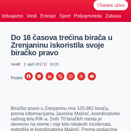
Santos uživo
Izdvajamo
Vesti
Emisije
Sport
Poljoprivreda
Zabava
Do 16 časova trećina birača u
Zrenjaninu iskoristila svoje
biračko pravo
Vesti
2. april 2017.
16:35
F
M
L
V
W
X
E
Podeli:
a
e
i
i
h
m
c
s
n
b
a
a
e
s
k
e
t
i
Biračko pravo u Zrenjaninu ima 105.982 birača,
b
e
e
r
s
l
prema informacijama Jasmine Malinić, koordinatorke
o
n
d
A
radnog tela RIK-a. Svih 70 biračkih mesta je
otvoreno na vreme i nije bilo nikakvih incidenata,
o
g
I
p
potvrdila je koordinatorka Malinić. Prema podacima