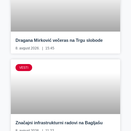
Dragana Mirković večeras na Trgu slobode
8. avgust 2026.
15:45
VESTI
Značajni infrastrukturni radovi na Bagljašu
8. avgust 2026.
11:22