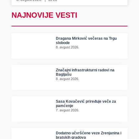
NAJNOVIJE VESTI
Dragana Mirković večeras na Trgu
slobode
8. avgust 2026.
Značajni infrastrukturni radovi na
Bagljašu
8. avgust 2026.
Sasa Kovačević priređuje veče za
pamćenje
7. avgust 2026.
Dodatno učvršćene veze Zrenjanina i
bratskih gradova