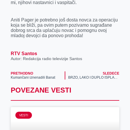
mi, njihovi nastavnici i vaspitači.
Aniti Pager je potrebno još dosta novca za operaciju
koja se bliži, pa ovim putem pozivamo sugrađane
dobrog srca da uplaćuju novac i pomognu ovoj
mladoj devojci da ponovo prohoda!
RTV Santos
Autor: Redakcija radio televizije Santos
PRETHODNO
SLEDEĆE
Kumančani iznenadili Banat
BRZO, LAKO I DUPLO ISPLATIVIJE: Uplati depozit na OVIM LOKACIJAMA i Meridian te časti sa 50% bonusa!
POVEZANE VESTI
VESTI