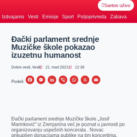
Santos uživo
Izdvajamo
Vesti
Emisije
Sport
Poljoprivreda
Zabava
Đački parlament srednje
Muzičke škole pokazao
izuzetnu humanost
Dobre vesti
,
Vesti
21. mart 2023.
12:38
F
M
L
V
W
X
E
Podeli:
a
e
i
i
h
m
c
s
n
b
a
a
e
s
k
e
t
i
b
e
e
r
s
l
Đački parlament srednje Muzičke škole „Josif
o
n
d
A
Marinković“ iz Zrenjanina već je poznat u javnosti po
organizovanju uspešnih koncerata . Novac
o
g
I
p
prikupljen donacijama publike na tim koncertima,