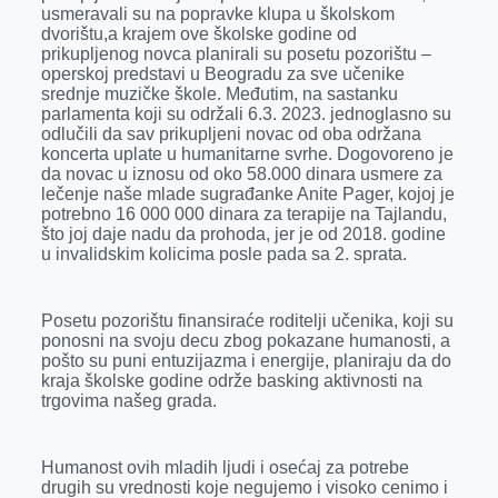
k
e
n
p
usmeravali su na popravke klupa u školskom
dvorištu,a krajem ove školske godine od
r
prikupljenog novca planirali su posetu pozorištu –
operskoj predstavi u Beogradu za sve učenike
srednje muzičke škole. Međutim, na sastanku
parlamenta koji su održali 6.3. 2023. jednoglasno su
odlučili da sav prikupljeni novac od oba održana
koncerta uplate u humanitarne svrhe. Dogovoreno je
da novac u iznosu od oko 58.000 dinara usmere za
lečenje naše mlade sugrađanke Anite Pager, kojoj je
potrebno 16 000 000 dinara za terapije na Tajlandu,
što joj daje nadu da prohoda, jer je od 2018. godine
u invalidskim kolicima posle pada sa 2. sprata.
Posetu pozorištu finansiraće roditelji učenika, koji su
ponosni na svoju decu zbog pokazane humanosti, a
pošto su puni entuzijazma i energije, planiraju da do
kraja školske godine održe basking aktivnosti na
trgovima našeg grada.
Humanost ovih mladih ljudi i osećaj za potrebe
drugih su vrednosti koje negujemo i visoko cenimo i