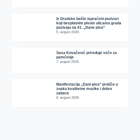
Iz Gradske bašte ispraćeni pozivari
koji besplatnim pivom ulicama grada
pozivaju na 41. „Dane piva“
5. avgust 2026.
Sasa Kovačević priređuje veče za
pamćenje
7. avgust 2026.
Manifestacija „Dani piva“ protiče u
znaku kvalitetne muzike i dobre
zabave
6. avgust 2026.