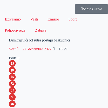
Santos uživo
Izdvajamo
Vesti
Emisije
Sport
Poljoprivreda
Zabava
Dimitrijevići od sutra postaju beskućnici
Vesti
22. decembar 2022.
16:29
Podeli:
F
a
M
c
e
L
e
s
i
V
b
s
n
i
W
o
e
k
b
h
X