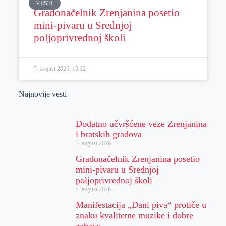
VESTI
Gradonačelnik Zrenjanina posetio
mini-pivaru u Srednjoj
poljoprivrednoj školi
7. avgust 2026.
15:12
Najnovije vesti
Dodatno učvršćene veze Zrenjanina
i bratskih gradova
7. avgust 2026.
Gradonačelnik Zrenjanina posetio
mini-pivaru u Srednjoj
poljoprivrednoj školi
7. avgust 2026.
Manifestacija „Dani piva“ protiče u
znaku kvalitetne muzike i dobre