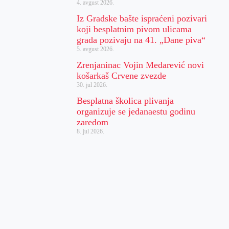
4. avgust 2026.
Iz Gradske bašte ispraćeni pozivari
koji besplatnim pivom ulicama
grada pozivaju na 41. „Dane piva“
5. avgust 2026.
Zrenjaninac Vojin Medarević novi
košarkaš Crvene zvezde
30. jul 2026.
Besplatna školica plivanja
organizuje se jedanaestu godinu
zaredom
8. jul 2026.