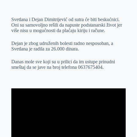
o
n
e
e
a
E
k
g
d
r
t
m
Svetlana i Dejan Dimitrijević od sutra će biti beskućnici.
e
I
s
a
Oni su samovoljno rešili da napuste podstanarski život jer
r
n
A
i
više nisu u mogućnosti da plaćaju kiriju i račune.
p
l
Dejan je zbog udruženih bolesti radno nesposoban, a
p
Svetlana je radila za 26.000 dinara.
Danas mole sve koji su u prilici da im ustupe prinudni
smeštaj da se jave na broj telefona 0637675404.