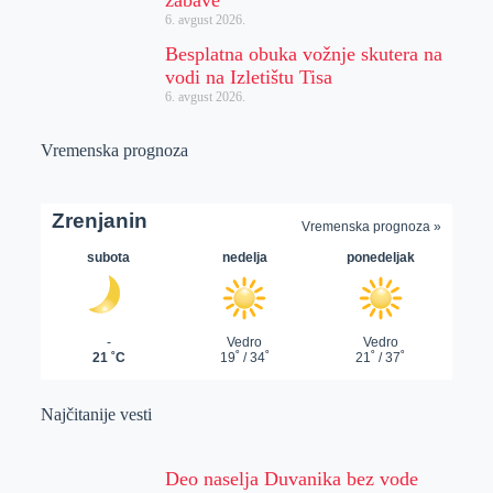
zabave
6. avgust 2026.
Besplatna obuka vožnje skutera na
vodi na Izletištu Tisa
6. avgust 2026.
Vremenska prognoza
Najčitanije vesti
Deo naselja Duvanika bez vode