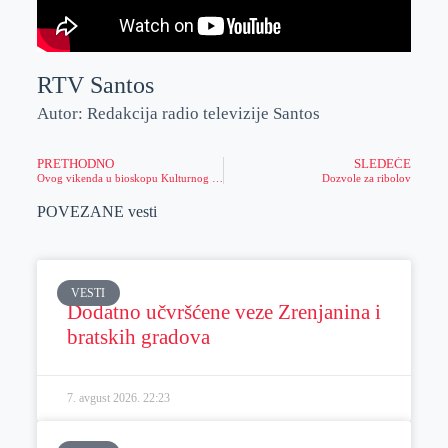
RTV Santos
Autor: Redakcija radio televizije Santos
PRETHODNO
SLEDEĆE
Ovog vikenda u bioskopu Kulturnog centra Zrenjanina
Dozvole za ribolov
POVEZANE vesti
VESTI
Dodatno učvršćene veze Zrenjanina i
bratskih gradova
7. avgust 2026.
22:23