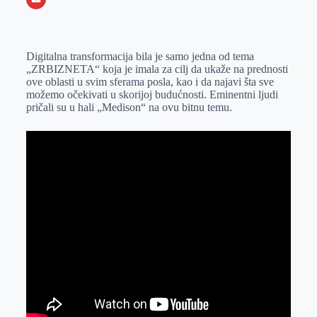
o
n
e
e
a
E
k
g
d
r
t
m
Digitalna transformacija bila je samo jedna od tema
e
I
s
a
„ZRBIZNETA“ koja je imala za cilj da ukaže na prednosti
r
n
A
i
ove oblasti u svim sferama posla, kao i da najavi šta sve
možemo očekivati u skorijoj budućnosti. Eminentni ljudi
p
l
pričali su u hali „Medison“ na ovu bitnu temu.
p