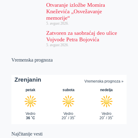
Otvaranje izložbe Momira
Kneževića „Osvežavanje
memorije“
5. avgust 2026.
Zatvoren za saobraćaj deo ulice
Vojvode Petra Bojovića
5. avgust 2026.
Vremenska prognoza
Najčitanije vesti