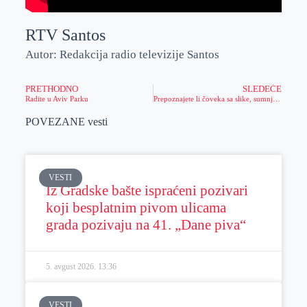
RTV Santos
Autor: Redakcija radio televizije Santos
PRETHODNO
SLEDEĆE
Radite u Aviv Parku
Prepoznajete li čoveka sa slike, sumnja se da je varao ljude
POVEZANE vesti
VESTI
Iz Gradske bašte ispraćeni pozivari
koji besplatnim pivom ulicama
grada pozivaju na 41. „Dane piva“
5. avgust 2026.
13:36
VESTI