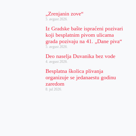
„Zrenjanin zove“
5. avgust 2026.
Iz Gradske bašte ispraćeni pozivari
koji besplatnim pivom ulicama
grada pozivaju na 41. „Dane piva“
5. avgust 2026.
Deo naselja Duvanika bez vode
4. avgust 2026.
Besplatna školica plivanja
organizuje se jedanaestu godinu
zaredom
8. jul 2026.