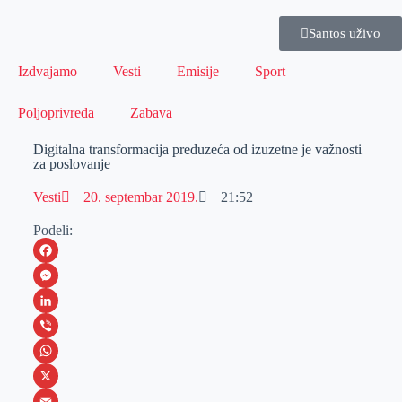
Santos uživo
Izdvajamo
Vesti
Emisije
Sport
Poljoprivreda
Zabava
Digitalna transformacija preduzeća od izuzetne je važnosti
za poslovanje
Vesti
20. septembar 2019.
21:52
Podeli:
F
a
M
c
e
L
e
s
i
V
b
s
n
i
W
o
e
k
b
h
X