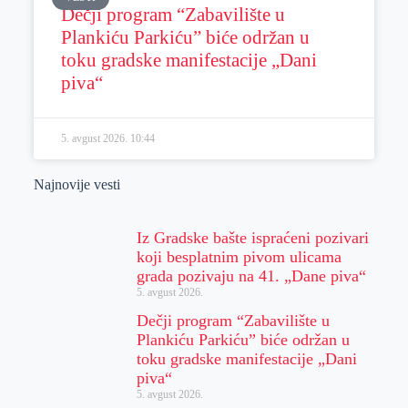
Dečji program “Zabavilište u
Plankiću Parkiću” biće održan u
toku gradske manifestacije „Dani
piva“
5. avgust 2026.
10:44
Najnovije vesti
Iz Gradske bašte ispraćeni pozivari
koji besplatnim pivom ulicama
grada pozivaju na 41. „Dane piva“
5. avgust 2026.
Dečji program “Zabavilište u
Plankiću Parkiću” biće održan u
toku gradske manifestacije „Dani
piva“
5. avgust 2026.