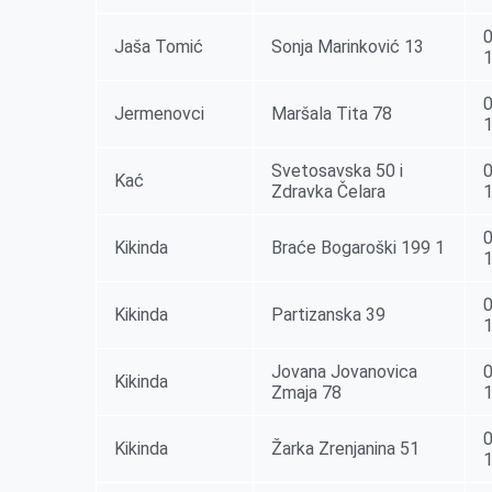
0
Jaša Tomić
Sonja Marinković 13
0
Jermenovci
Maršala Tita 78
Svetosavska 50 i
0
Kać
Zdravka Čelara
0
Kikinda
Braće Bogaroški 199 1
0
Kikinda
Partizanska 39
Jovana Jovanovica
0
Kikinda
Zmaja 78
0
Kikinda
Žarka Zrenjanina 51