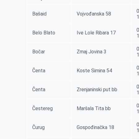
0
Bašaid
Vojvođanska 58
0
Belo Blato
Ive Lole Ribara 17
0
Bočar
Zmaj Jovina 3
0
Čenta
Koste Simina 54
0
Čenta
Zrenjaninski put bb
0
Čestereg
Maršala Tita bb
0
Čurug
Gospođinačka 18