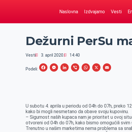
Naslovna
Izdvajamo
Vesti
Em
Dežurni PerSu mar
Vesti
3. april 2020.
14:40
F
M
L
V
W
X
E
Podeli:
a
e
i
i
h
m
c
s
n
b
a
a
e
s
k
e
t
i
b
e
e
r
s
l
U subotu 4. aprila u periodu od 04h do 07h, preko 1
o
n
d
A
kako bi mogli nesmetano da obave svoju kupovinu.
– Sigurnost naših kupaca nam je prioritet u ovoj situ
o
g
I
p
otvoreni od 04h do 07h, kako bismo omogućili svim 
k
e
n
p
Trenutno u našim marketima nema problema sa snab