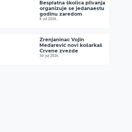
Besplatna školica plivanja
organizuje se jedanaestu
godinu zaredom
8. jul 2026.
Zrenjaninac Vojin
Medarević novi košarkaš
Crvene zvezde
30. jul 2026.