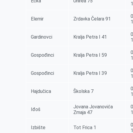
Ečka
Unirea 75
0
Elemir
Zrdavka Čelara 91
0
Gardinovci
Kralja Petra I 41
0
Gospođinci
Kralja Petra I 59
0
Gospođinci
Kralja Petra I 39
0
Hajdučica
Školska 7
Jovana Jovanovića
0
Iđoš
Zmaja 47
0
Izbište
Tot Frica 1