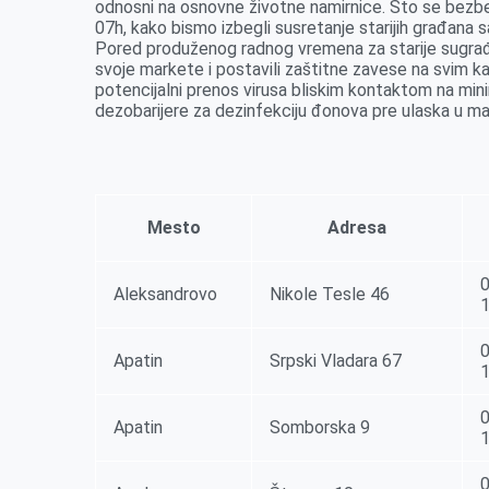
r
odnosni na osnovne životne namirnice. Što se bezb
07h, kako bismo izbegli susretanje starijih građana
Pored produženog radnog vremena za starije sugrađ
svoje markete i postavili zaštitne zavese na svim ka
potencijalni prenos virusa bliskim kontaktom na min
dezobarijere za dezinfekciju đonova pre ulaska u m
Mesto
Adresa
0
Aleksandrovo
Nikole Tesle 46
0
Apatin
Srpski Vladara 67
0
Apatin
Somborska 9
0