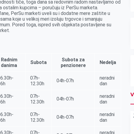
ednosti tiče, toga dana sa redovnim radom nastavljamo od
 sa ostalim kupcima – poručuju iz PerSu marketa.
ane, PerSu marketi uveli su i dodatne mere zaštite u
sama koje u velikoj meri izoluju trgovce i smanjuju
imum. Pored toga, ispred svih objekata postavljene su
arket.
Radnim
Subota za
Subota
Nedelja
danima
penzionere
6.30h-
07h-
neradni
04h-07h
16h
12.30h
dan
V
6.30h-
07h-
neradni
04h-07h
16h
12.30h
dan
6.30h-
07h-
neradni
04h-07h
16h
12.30h
dan
6.30h-
07h-
neradni