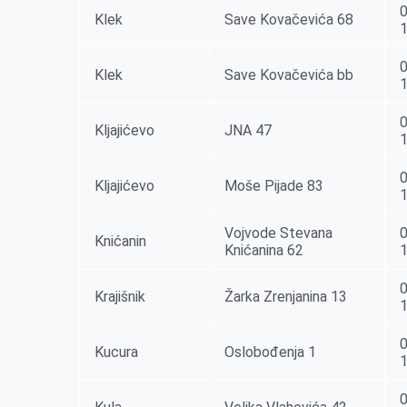
0
Klek
Save Kovačevića 68
0
Klek
Save Kovačevića bb
0
Kljajićevo
JNA 47
0
Kljajićevo
Moše Pijade 83
Vojvode Stevana
0
Knićanin
Knićanina 62
0
Krajišnik
Žarka Zrenjanina 13
0
Kucura
Oslobođenja 1
0