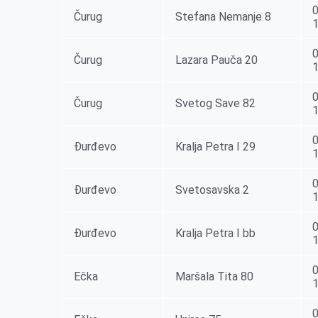
0
Čurug
Stefana Nemanje 8
0
Čurug
Lazara Pauča 20
0
Čurug
Svetog Save 82
0
Đurđevo
Kralja Petra I 29
0
Đurđevo
Svetosavska 2
0
Đurđevo
Kralja Petra I bb
0
Ečka
Maršala Tita 80
0