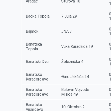
Aradac
Šturova 10
0
Bačka Topola
7 Jula 29
0
Bajmok
JNA 3
Banatska
0
Vuka Karadžića 19
Topola
0
Banatski Dvor
Železnička 4
Banatsko
0
Đure Jakšića 24
Karađorđevo
Banatsko
Bulevar Vojvode
0
Karađorđevo
Mišića 49
Banatsko
0
10. Oktobra 2
Višnjićevo