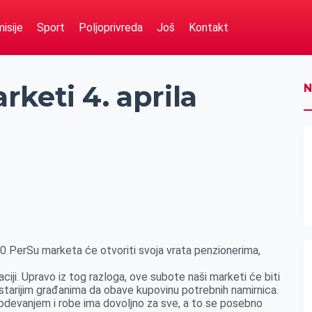
isije
Sport
Poljoprivreda
Još
Kontakt
keti 4. aprila
N
20 PerSu marketa će otvoriti svoja vrata penzionerima,
aciji. Upravo iz tog razloga, ove subote naši marketi će biti
starijim građanima da obave kupovinu potrebnih namirnica.
devanjem i robe ima dovoljno za sve, a to se posebno