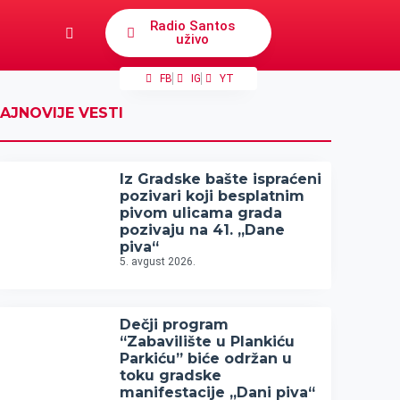
Radio Santos
uživo
FB
IG
YT
AJNOVIJE VESTI
Iz Gradske bašte ispraćeni
pozivari koji besplatnim
pivom ulicama grada
pozivaju na 41. „Dane
piva“
5. avgust 2026.
Dečji program
“Zabavilište u Plankiću
Parkiću” biće održan u
toku gradske
manifestacije „Dani piva“