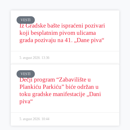
VESTI
Iz Gradske bašte ispraćeni pozivari
koji besplatnim pivom ulicama
grada pozivaju na 41. „Dane piva“
5. avgust 2026.
13:36
VESTI
Dečji program “Zabavilište u
Plankiću Parkiću” biće održan u
toku gradske manifestacije „Dani
piva“
5. avgust 2026.
10:44