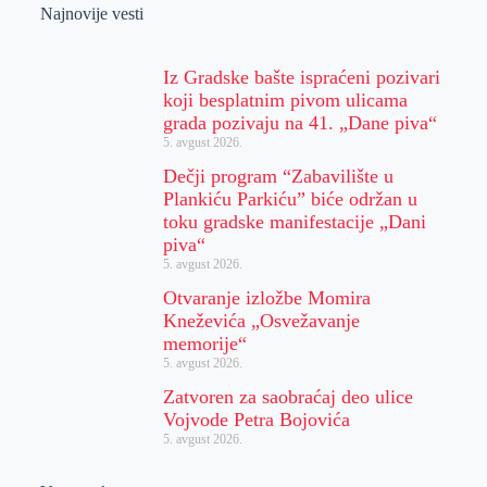
Najnovije vesti
Iz Gradske bašte ispraćeni pozivari
koji besplatnim pivom ulicama
grada pozivaju na 41. „Dane piva“
5. avgust 2026.
Dečji program “Zabavilište u
Plankiću Parkiću” biće održan u
toku gradske manifestacije „Dani
piva“
5. avgust 2026.
Otvaranje izložbe Momira
Kneževića „Osvežavanje
memorije“
5. avgust 2026.
Zatvoren za saobraćaj deo ulice
Vojvode Petra Bojovića
5. avgust 2026.