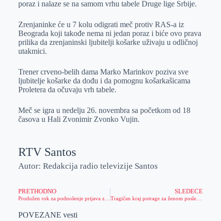
poraz i nalaze se na samom vrhu tabele Druge lige Srbije.
r
n
A
i
p
l
Zrenjaninke će u 7 kolu odigrati meč protiv RAS-a iz
Beograda koji takođe nema ni jedan poraz i biće ovo prava
p
prilika da zrenjaninski ljubitelji košarke uživaju u odličnoj
utakmici.
Trener crveno-belih dama Marko Marinkov poziva sve
ljubitelje košarke da dođu i da pomognu košarkašicama
Proletera da očuvaju vrh tabele.
Meč se igra u nedelju 26. novembra sa početkom od 18
časova u Hali Zvonimir Zvonko Vujin.
RTV Santos
Autor: Redakcija radio televizije Santos
PRETHODNO
SLEDEĆE
Produžen rok za podnošenje prijava za nabavku zaštitnog rama za upotrebljavani traktor
Tragičan kraj potrage za ženom posle eksplozije u kući u Zrenjaninu, telo pronađeno u dnevnoj sobi
POVEZANE vesti