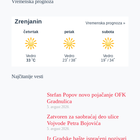
Vremenska prognoza
Najčitanije vesti
Stefan Popov novo pojačanje OFK
Gradnulica
5. avgust 2026.
Zatvoren za saobraćaj deo ulice
Vojvode Petra Bojovića
5. avgust 2026.
Iz Gradske bašte ispraćeni pozivari