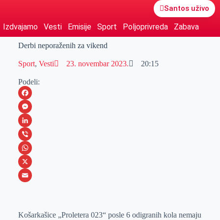
Santos uživo
Izdvajamo
Vesti
Emisije
Sport
Poljoprivreda
Zabava
Derbi neporaženih za vikend
Sport
,
Vesti
23. novembar 2023.
20:15
Podeli:
F
a
M
c
e
L
e
s
i
V
b
s
n
i
W
o
e
k
b
h
X
o
n
e
e
a
E
k
g
d
r
t
m
Košarkašice „Proletera 023“ posle 6 odigranih kola nemaju
e
I
s
a