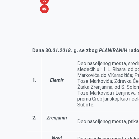
b
s
n
i
W
o
e
k
b
h
X
o
n
e
e
a
E
k
g
d
r
t
m
e
I
s
a
r
n
A
i
Dana 30
.01.2018.
g.
se zbog
PLANIRANIH
rado
p
l
p
Deo naselјenog mesta, sredn
sledećih ul.: I. L. Ribara, od
Markovića do V.Karadžića; P
1.
Elemir
Toze Markovića; Zdravka Čel
Žarka Zrenjanina, od S. Solo
Toze Markovića i Lenjinova, 
prema Groblјanskoj, kao i cel
Subote.
2.
Zrenjanin
Deo naselјenog mesta, prikaz
Novi
Deo naselјenog mesta, delovi