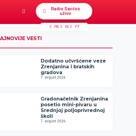
Radio Santos
uživo
FB
IG
YT
AJNOVIJE VESTI
Dodatno učvršćene veze
Zrenjanina i bratskih
gradova
7. avgust 2026.
Gradonačelnik Zrenjanina
posetio mini-pivaru u
Srednjoj poljoprivrednoj
školi
7. avgust 2026.