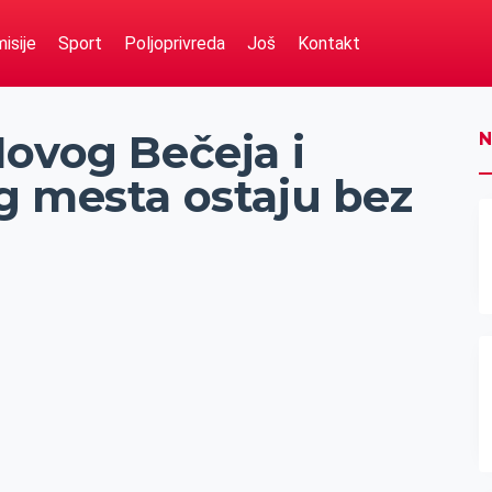
isije
Sport
Poljoprivreda
Još
Kontakt
Novog Bečeja i
N
g mesta ostaju bez