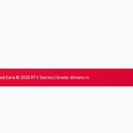
adržana © 2026 RTV Santos | Izrada:
dimano.rs