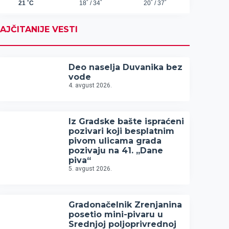
AJČITANIJE VESTI
Deo naselja Duvanika bez
vode
4. avgust 2026.
Iz Gradske bašte ispraćeni
pozivari koji besplatnim
pivom ulicama grada
pozivaju na 41. „Dane
piva“
5. avgust 2026.
Gradonačelnik Zrenjanina
posetio mini-pivaru u
Srednjoj poljoprivrednoj