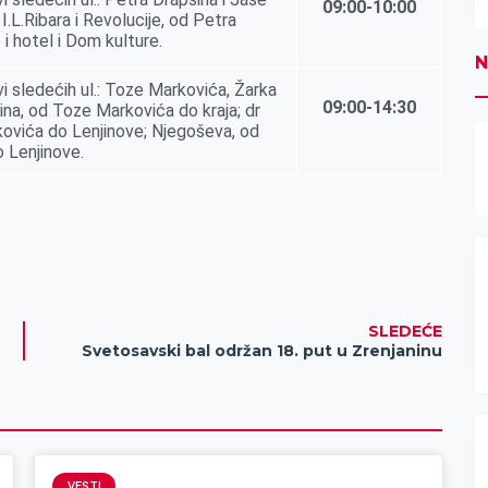
09:00-10:00
I.L.Ribara i Revolucije, od Petra
i hotel i Dom kulture.
N
 sledećih ul.: Toze Markovića, Žarka
09:00-14:30
ina, od Toze Markovića do kraja; dr
ovića do Lenjinove; Nјegoševa, od
 Lenjinove.
SLEDEĆE
Svetosavski bal održan 18. put u Zrenjaninu
VESTI