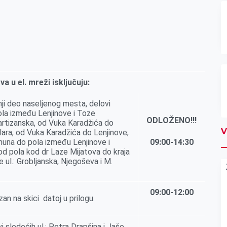
va u el.
mreži isklјučuju:
ji deo naselјenog mesta, delovi
 pola između Lenjinove i Toze
ODLOŽENO!!!
artizanska, od Vuka Karadžića do
V
ara, od Vuka Karadžića do Lenjinove;
muna do pola između Lenjinove i
09:00-14:30
od pola kod dr Laze Mijatova do kraja
e ul.: Groblјanska, Nјegoševa i M.
09:00-12:00
an na skici datoj u prilogu.
 sledećih ul.: Petra Drapšina i Jaše