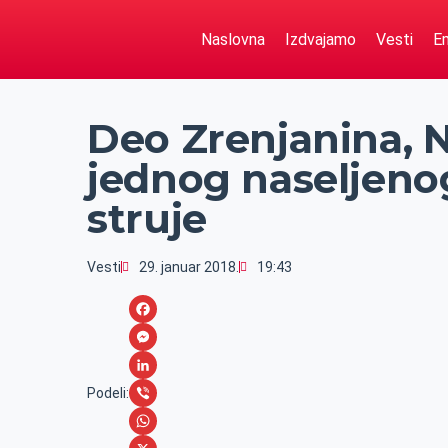
Naslovna
Izdvajamo
Vesti
Em
Deo Zrenjanina, 
jednog naseljeno
struje
Vesti
29. januar 2018.
19:43
F
a
M
c
e
L
Podeli:
e
s
i
V