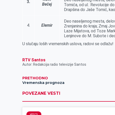
3.
Bečej
Tomića, od ul.: Revolucije do 
Drapšina do Jaše Tomić, kao 
Deo naselјenog mesta, delovi
4.
Elemir
Zrenjanina do kraja; Zmaj Jov
Laze Mijatova, od Toze Mark
Lenjinove do M. Subote i deo
U slučaju loših vremenskih uslova, radovi se odlažu!
RTV Santos
Autor: Redakcija radio televizije Santos
PRETHODNO
Vremenska prognoza
POVEZANE VESTI
VESTI