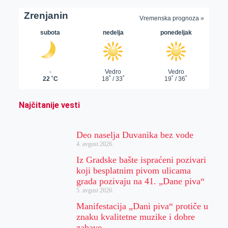
Najčitanije vesti
Deo naselja Duvanika bez vode
4. avgust 2026.
Iz Gradske bašte ispraćeni pozivari
koji besplatnim pivom ulicama
grada pozivaju na 41. „Dane piva“
5. avgust 2026.
Manifestacija „Dani piva“ protiče u
znaku kvalitetne muzike i dobre
zabave