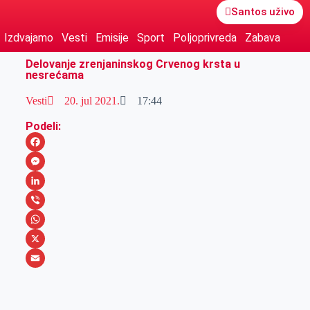
Santos uživo
Izdvajamo
Vesti
Emisije
Sport
Poljoprivreda
Zabava
Delovanje zrenjaninskog Crvenog krsta u
nesrećama
Vesti
20. jul 2021.
17:44
Podeli:
F
a
M
c
e
L
e
s
i
V
b
s
n
i
W
o
e
k
b
h
X
o
n
e
e
a
E
k
g
d
r
t
m