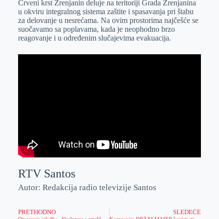
Crveni krst Zrenjanin deluje na teritoriji Grada Zrenjanina
e
I
s
a
u okviru integralnog sistema zaštite i spasavanja pri štabu
r
n
A
i
za delovanje u nesrećama. Na ovim prostorima najčešće se
suočavamo sa poplavama, kada je neophodno brzo
p
l
reagovanje i u određenim slučajevima evakuacija.
p
RTV Santos
Autor: Redakcija radio televizije Santos
PRETHODNO
SLEDEĆE