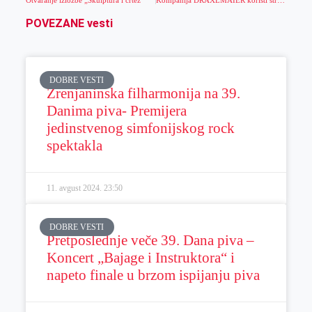
Otvaranje izložbe „Skulptura i crtež“
Kompanija DRÄXLMAIER koristi struju isključivo iz obnovljivih izvora
POVEZANE vesti
DOBRE VESTI
Zrenjaninska filharmonija na 39.
Danima piva- Premijera
jedinstvenog simfonijskog rock
spektakla
11. avgust 2024.
23:50
DOBRE VESTI
Pretposlednje veče 39. Dana piva –
Koncert „Bajage i Instruktora“ i
napeto finale u brzom ispijanju piva