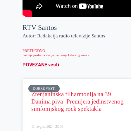
RTV Santos
Autor: Redakcija radio televizije Santos
PRETHODNO
Počinje prolećna akcija iznošenja kabastog smeća
POVEZANE vesti
DOBRE VESTI
Zrenjaninska filharmonija na 39.
Danima piva- Premijera jedinstvenog
simfonijskog rock spektakla
11. avgust 2024.
23:50