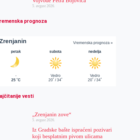
Vojvode Petra Bojovića
5. avgust 2026.
remenska prognoza
ajčitanije vesti
„Zrenjanin zove“
5. avgust 2026.
Iz Gradske bašte ispraćeni pozivari
koji besplatnim pivom ulicama