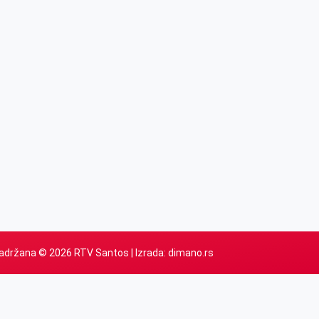
adržana © 2026 RTV Santos | Izrada:
dimano.rs