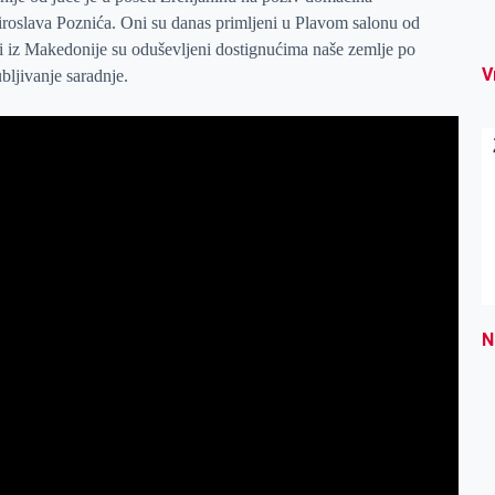
iroslava Poznića. Oni su danas primljeni u Plavom salonu od
i iz Makedonije su oduševljeni dostignućima naše zemlje po
V
bljivanje saradnje.
N