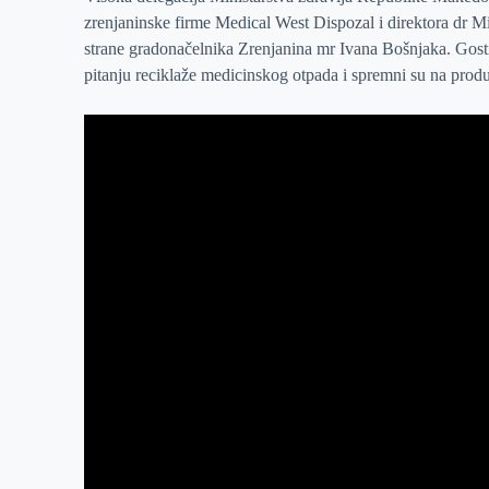
zrenjaninske firme Medical West Dispozal i direktora dr M
r
n
A
i
strane gradonačelnika Zrenjanina mr Ivana Bošnjaka. Gost
p
l
pitanju reciklaže medicinskog otpada i spremni su na produ
p