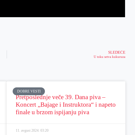
SLEDEĆE
U toku setva kukuruza
DOBRE VESTI
Pretposlednje veče 39. Dana piva –
Koncert „Bajage i Instruktora“ i napeto
finale u brzom ispijanju piva
11. avgust 2024.
03:20