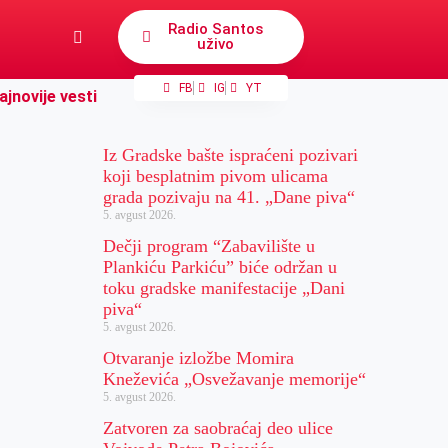
Radio Santos
uživo
FB
IG
YT
ajnovije vesti
Iz Gradske bašte ispraćeni pozivari
koji besplatnim pivom ulicama
grada pozivaju na 41. „Dane piva“
5. avgust 2026.
Dečji program “Zabavilište u
Plankiću Parkiću” biće održan u
toku gradske manifestacije „Dani
piva“
5. avgust 2026.
Otvaranje izložbe Momira
Kneževića „Osvežavanje memorije“
5. avgust 2026.
Zatvoren za saobraćaj deo ulice