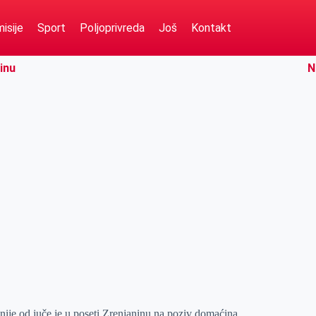
isije
Sport
Poljoprivreda
Još
Kontakt
inu
N
ije od juče je u poseti Zrenjaninu na poziv domaćina