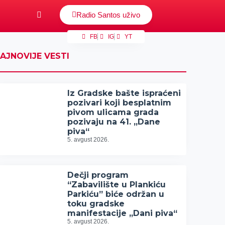
Radio Santos uživo
FB
IG
YT
AJNOVIJE VESTI
Iz Gradske bašte ispraćeni
pozivari koji besplatnim
pivom ulicama grada
pozivaju na 41. „Dane
piva“
5. avgust 2026.
Dečji program
“Zabavilište u Plankiću
Parkiću” biće održan u
toku gradske
manifestacije „Dani piva“
5. avgust 2026.