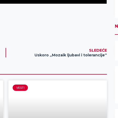
N
SLEDEĆE
Uskoro „Mozaik ljubavi i tolerancije“
VESTI