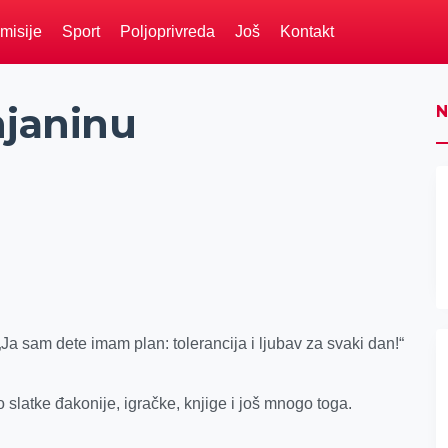
misije
Sport
Poljoprivreda
Još
Kontakt
njaninu
N
Ja sam dete imam plan: tolerancija i ljubav za svaki dan!“
o slatke đakonije, igračke, knjige i još mnogo toga.