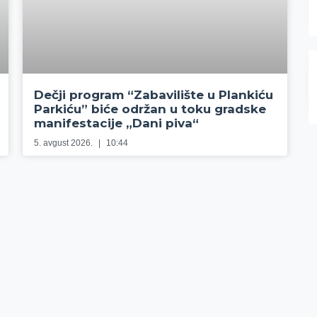
Dečji program “Zabavilište u Plankiću
Parkiću” biće održan u toku gradske
manifestacije „Dani piva“
5. avgust 2026.
10:44