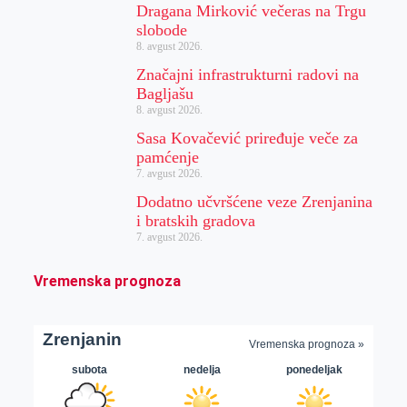
Dragana Mirković večeras na Trgu
slobode
8. avgust 2026.
Značajni infrastrukturni radovi na
Bagljašu
8. avgust 2026.
Sasa Kovačević priređuje veče za
pamćenje
7. avgust 2026.
Dodatno učvršćene veze Zrenjanina
i bratskih gradova
7. avgust 2026.
Vremenska prognoza