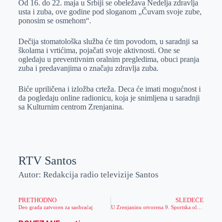
Od 16. do 22. maja u Srbiji se obeležava Nedelja zdravlja
e
I
s
a
usta i zuba, ove godine pod sloganom „Čuvam svoje zube,
r
n
A
i
ponosim se osmehom“.
p
l
Dečija stomatološka služba će tim povodom, u saradnji sa
p
školama i vrtićima, pojačati svoje aktivnosti. One se
ogledaju u preventivnim oralnim pregledima, obuci pranja
zuba i predavanjima o značaju zdravlja zuba.
Biće upriličena i izložba crteža. Deca će imati mogućnost i
da pogledaju online radionicu, koja je snimljena u saradnji
sa Kulturnim centrom Zrenjanina.
RTV Santos
Autor: Redakcija radio televizije Santos
PRETHODNO
SLEDEĆE
Deo grada zatvoren za saobraćaj
U Zrenjaninu otvorena 9. Sportska olimpijada školske omladine Vojvodine (SOŠOV)