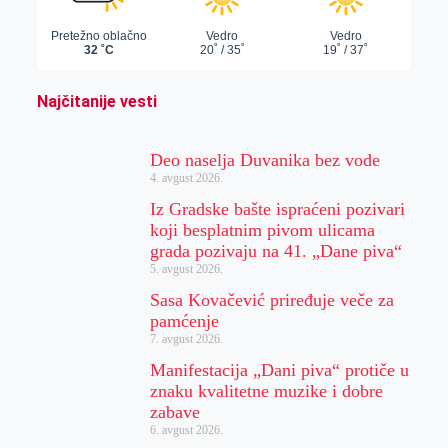
Najčitanije vesti
Deo naselja Duvanika bez vode
4. avgust 2026.
Iz Gradske bašte ispraćeni pozivari
koji besplatnim pivom ulicama
grada pozivaju na 41. „Dane piva“
5. avgust 2026.
Sasa Kovačević priređuje veče za
pamćenje
7. avgust 2026.
Manifestacija „Dani piva“ protiče u
znaku kvalitetne muzike i dobre
zabave
6. avgust 2026.