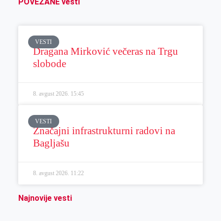
POVEZANE vesti
VESTI
Dragana Mirković večeras na Trgu
slobode
8. avgust 2026.
15:45
VESTI
Značajni infrastrukturni radovi na
Bagljašu
8. avgust 2026.
11:22
Najnovije vesti