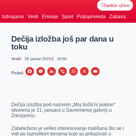
Santos uživo
Izdvajamo
Vesti
Emisije
Sport
Poljoprivreda
Zabava
Dečija izložba još par dana u
toku
Vesti
28. januar 2025.
20:56
F
M
L
V
W
X
E
Podeli:
a
e
i
i
h
m
c
s
n
b
a
a
e
s
k
e
t
i
Dečija izložba pod nazivom „Moj božićni poklon“
b
e
e
r
s
l
otvorena je 21. januara u Savremenoj galeriji u
o
n
d
A
Zrenjaninu.
o
g
I
p
Zabeleženo je veliko interesovanje mališana što se i
k
e
n
p
vidi po raznolikim temama koje su prikazivali u