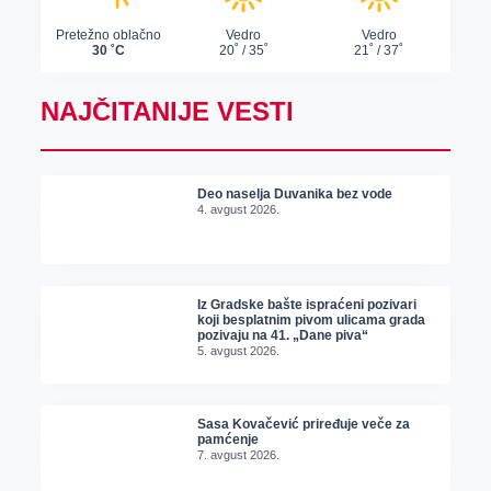
NAJČITANIJE VESTI
Deo naselja Duvanika bez vode
4. avgust 2026.
Iz Gradske bašte ispraćeni pozivari
koji besplatnim pivom ulicama grada
pozivaju na 41. „Dane piva“
5. avgust 2026.
Sasa Kovačević priređuje veče za
pamćenje
7. avgust 2026.