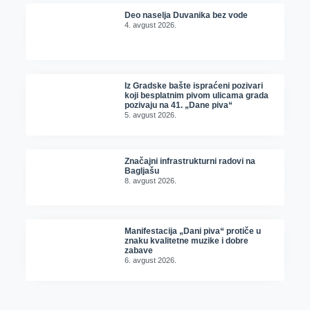
Deo naselja Duvanika bez vode
4. avgust 2026.
Iz Gradske bašte ispraćeni pozivari
koji besplatnim pivom ulicama grada
pozivaju na 41. „Dane piva“
5. avgust 2026.
Značajni infrastrukturni radovi na
Bagljašu
8. avgust 2026.
Manifestacija „Dani piva“ protiče u
znaku kvalitetne muzike i dobre
zabave
6. avgust 2026.