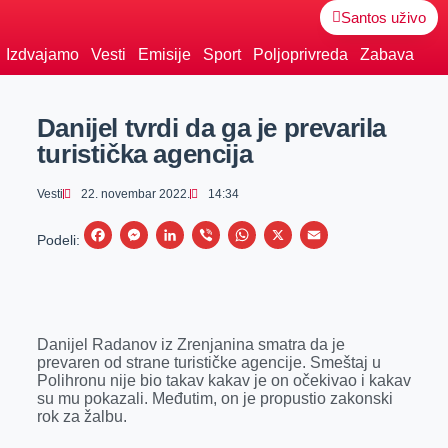
Santos uživo
Izdvajamo
Vesti
Emisije
Sport
Poljoprivreda
Zabava
Danijel tvrdi da ga je prevarila
turistička agencija
Vesti
22. novembar 2022.
14:34
F
M
L
V
W
X
E
Podeli:
a
e
i
i
h
m
c
s
n
b
a
a
e
s
k
e
t
i
Danijel Radanov iz Zrenjanina smatra da je
b
e
e
r
s
l
prevaren od strane turističke agencije. Smeštaj u
o
n
d
A
Polihronu nije bio takav kakav je on očekivao i kakav
su mu pokazali. Međutim, on je propustio zakonski
o
g
I
p
rok za žalbu.
k
e
n
p