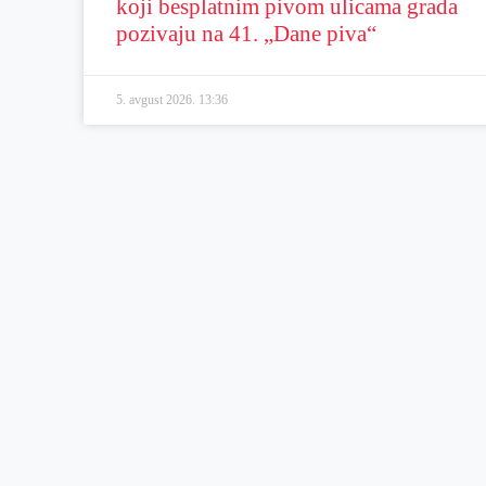
koji besplatnim pivom ulicama grada
pozivaju na 41. „Dane piva“
5. avgust 2026.
13:36