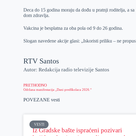
Deca do 15 godina moraju da dođu u pratnji roditelja, a sa 
dom zdravlja.
Vakcina je besplatna za oba pola od 9 do 26 godina.
Slogan navedene akcije glasi: „Iskoristi priliku – ne prop
RTV Santos
Autor: Redakcija radio televizije Santos
PRETHODNO
Održana manifestacija „Dani predškolaca 2026.“
POVEZANE vesti
VESTI
Iz Gradske bašte ispraćeni pozivari