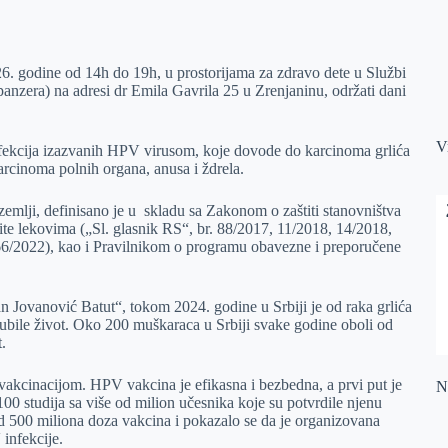
6. godine od 14h do 19h, u prostorijama za zdravo dete u Službi
panzera) na adresi dr Emila Gavrila 25 u Zrenjaninu, održati dani
V
nfekcija izazvanih HPV virusom, koje dovode do karcinoma grlića
rcinoma polnih organa, anusa i ždrela.
mlji, definisano je u skladu sa Zakonom o zaštiti stanovništva
tite lekovima („Sl. glasnik RS“, br. 88/2017, 11/2018, 14/2018,
66/2022), kao i Pravilnikom o programu obavezne i preporučene
n Jovanović Batut“, tokom 2024. godine u Srbiji je od raka grlića
gubile život. Oko 200 muškaraca u Srbiji svake godine oboli od
.
akcinacijom. HPV vakcina je efikasna i bezbedna, a prvi put je
Na
0 studija sa više od milion učesnika koje su potvrdile njenu
od 500 miliona doza vakcina i pokazalo se da je organizovana
 infekcije.