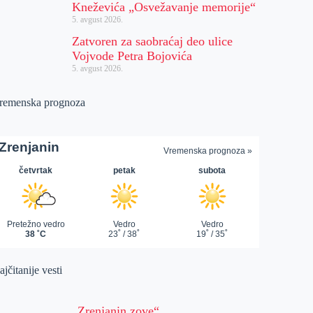
Kneževića „Osvežavanje memorije“
5. avgust 2026.
Zatvoren za saobraćaj deo ulice
Vojvode Petra Bojovića
5. avgust 2026.
remenska prognoza
jčitanije vesti
„Zrenjanin zove“