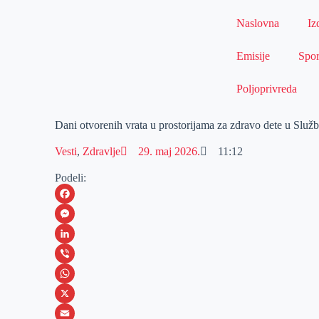
Naslovna
Iz
Emisije
Spor
Poljoprivreda
Dani otvorenih vrata u prostorijama za zdravo dete u Služb
Vesti
,
Zdravlje
29. maj 2026.
11:12
Podeli:
F
a
M
c
e
L
e
s
i
V
b
s
n
i
W
o
e
k
b
h
X