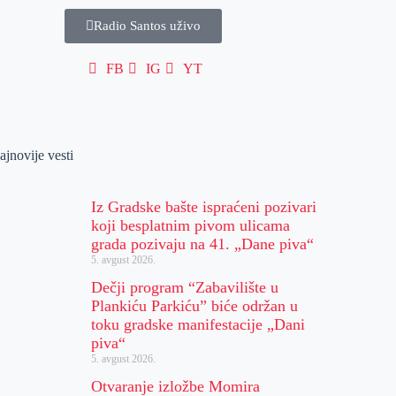
Radio Santos uživo
FB
IG
YT
ajnovije vesti
Iz Gradske bašte ispraćeni pozivari
koji besplatnim pivom ulicama
grada pozivaju na 41. „Dane piva“
5. avgust 2026.
Dečji program “Zabavilište u
Plankiću Parkiću” biće održan u
toku gradske manifestacije „Dani
piva“
5. avgust 2026.
Otvaranje izložbe Momira