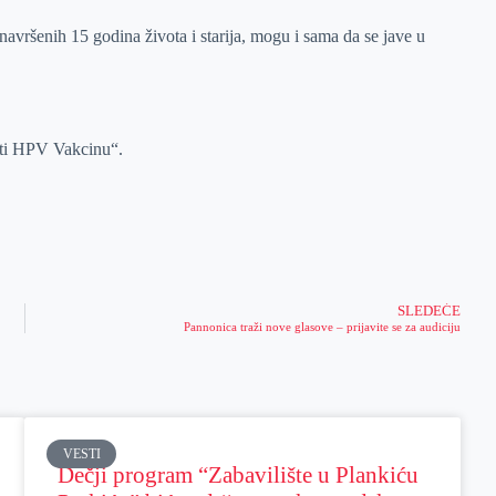
navršenih 15 godina života i starija, mogu i sama da se jave u
usti HPV Vakcinu“.
SLEDEĆE
Pannonica traži nove glasove – prijavite se za audiciju
VESTI
Dečji program “Zabavilište u Plankiću