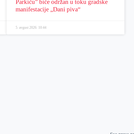
Parkiću” biće održan u toku gradske
manifestacije „Dani piva“
5. avgust 2026.
10:44