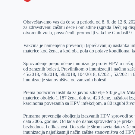
o
n
e
e
a
E
k
g
d
r
t
m
Obaveštavamo vas da će se u periodu od 8. 6. do 12.6. 202
e
I
s
a
za zdravstvenu zaštitu dece i omladine (zgrada Dečijeg dis
r
n
A
i
otvorenih vrata, posvećenih promociji vakcine Gardasil 9.
p
l
Vakcina je namenjena prevenciji (sprečavanju) nastanka i
p
materice kod žena, a kod oba pola do pojave kondiloma, ka
Sprovođenje preporučene imunizacije protiv HPV u našoj ze
od zaraznih bolesti, Pravilnikom o imunizaciji i načinu zaš
45/2018, 48/2018, 58/2018, 104/2018, 6/2021, 52/2021 i 
imunizacije stanovništva od zaraznih bolesti.
Prema podacima Instituta za javno zdravlje Srbije „Dr Mila
materice obolelo 1.187 žena, dok su 423 žene, nažalost iz
karcinoma povezanih sa HPV infekcijom, a 80 izgubi život
Primarna prevencija oboljenja izazvanih HPV sprovodi se v
data 2006. godine. Od tada do danas sprovedeno je preko 10
bezbednost i efikasnost. Do sada je širom sveta dato više 
imunizacija najefikasniji način zaštite stanovništva od HPV