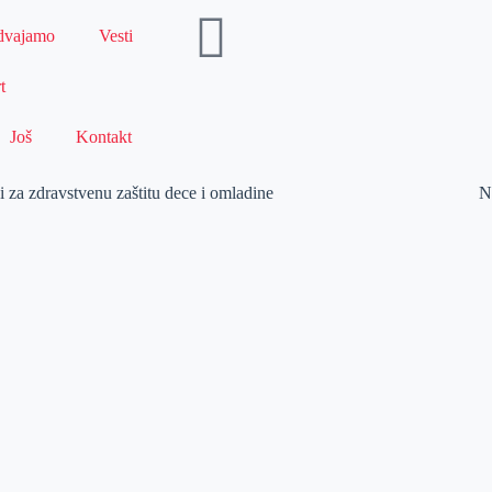
dvajamo
Vesti
t
Još
Kontakt
i za zdravstvenu zaštitu dece i omladine
N