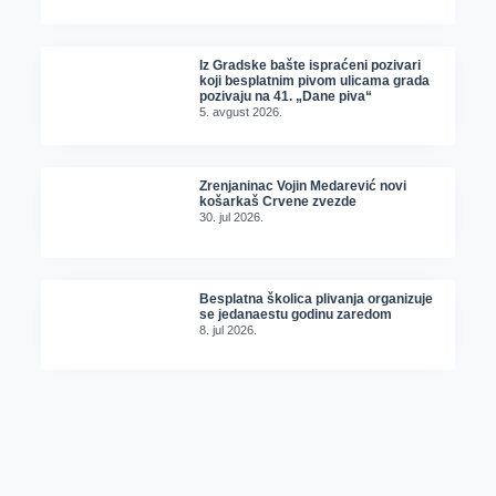
Iz Gradske bašte ispraćeni pozivari
koji besplatnim pivom ulicama grada
pozivaju na 41. „Dane piva“
5. avgust 2026.
Zrenjaninac Vojin Medarević novi
košarkaš Crvene zvezde
30. jul 2026.
Besplatna školica plivanja organizuje
se jedanaestu godinu zaredom
8. jul 2026.