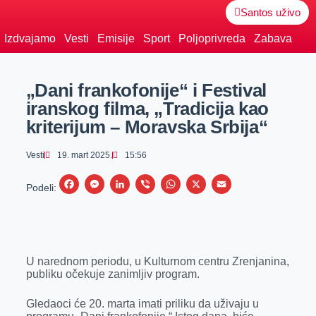
Santos uživo
Izdvajamo
Vesti
Emisije
Sport
Poljoprivreda
Zabava
„Dani frankofonije“ i Festival
iranskog filma, „Tradicija kao
kriterijum – Moravska Srbija“
Vesti
19. mart 2025.
15:56
F
M
L
V
W
X
E
Podeli:
a
e
i
i
h
m
c
s
n
b
a
a
e
s
k
e
t
i
U narednom periodu, u Kulturnom centru Zrenjanina,
b
e
e
r
s
l
publiku očekuje zanimljiv program.
o
n
d
A
o
g
I
p
Gledaoci će 20. marta imati priliku da uživaju u