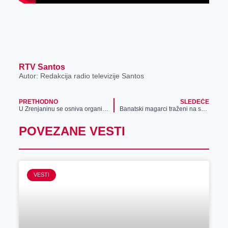
RTV Santos
Autor: Redakcija radio televizije Santos
PRETHODNO
SLEDEĆE
U Zrenjaninu se osniva organizacija JCI – prilika za mlade lidere i preduzetnike
Banatski magarci traženi na salašu u Mužlji, rezervišu se i pre rođenja
POVEZANE VESTI
VESTI