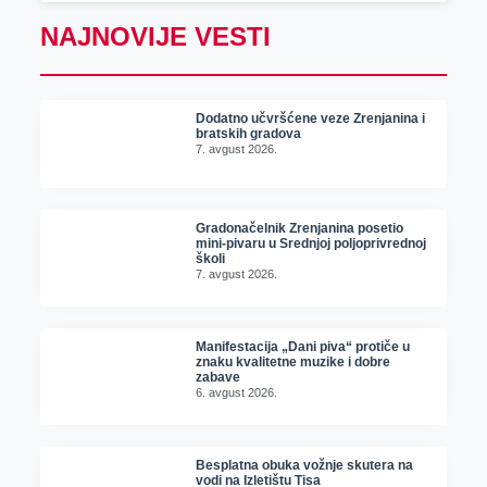
NAJNOVIJE VESTI
Dodatno učvršćene veze Zrenjanina i
bratskih gradova
7. avgust 2026.
Gradonačelnik Zrenjanina posetio
mini-pivaru u Srednjoj poljoprivrednoj
školi
7. avgust 2026.
Manifestacija „Dani piva“ protiče u
znaku kvalitetne muzike i dobre
zabave
6. avgust 2026.
Besplatna obuka vožnje skutera na
vodi na Izletištu Tisa