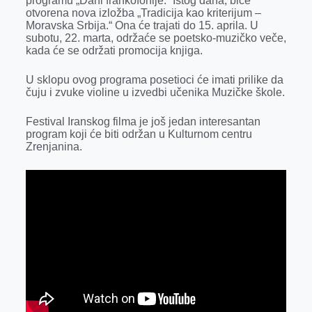
programu „Dani frankofonije.“ Istog dana, biće
k
e
n
p
otvorena nova izložba „Tradicija kao kriterijum –
Moravska Srbija.“ Ona će trajati do 15. aprila. U
r
subotu, 22. marta, održaće se poetsko-muzičko veče,
kada će se održati promocija knjiga.
U sklopu ovog programa posetioci će imati prilike da
čuju i zvuke violine u izvedbi učenika Muzičke škole.
Festival Iranskog filma je još jedan interesantan
program koji će biti održan u Kulturnom centru
Zrenjanina.