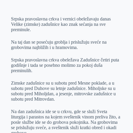
o
n
e
e
a
E
k
g
d
r
t
m
Srpska pravoslavna crkva i vernici obeležavaju danas
e
I
s
a
Velike (zimske) zadušnice kao znak sećanja na sve
r
n
A
i
preminule.
p
l
Na taj dan se posećuju groblja i prislužuju sveće na
p
grobovima najbližih i u hramovima.
Srpska pravoslavna crkva obeležava Zadušnice četiri puta
godišnje i tada se posebno molimo za pokoj duša
preminulih.
Zimske zadušnice su u subotu pred Mesne poklade, a u
subotu pred Duhove su letnje zadušnice. Miholjske su u
subotu pred Miholjdan, a jesenje, mitrovske zadušnice u
subotu pred Mitrovdan.
Na dan zadušnica ide se u crkvu, gde se služi Sveta
liturgija i parastos na kojem sveštenik vinom preliva žito, a
posle službe ide se do grobova pokojnika. Na grobovima
se prislužuju sveće, a sveštenik služi kratki obred i okadi
grobove.