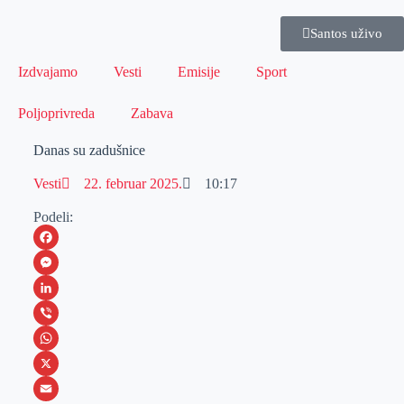
Santos uživo
Izdvajamo
Vesti
Emisije
Sport
Poljoprivreda
Zabava
Danas su zadušnice
Vesti
22. februar 2025.
10:17
Podeli:
F
a
M
c
e
L
e
s
i
V
b
s
n
i
W
o
e
k
b
h
X