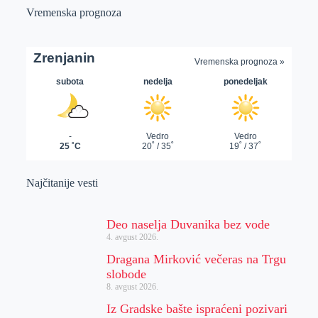
Vremenska prognoza
Najčitanije vesti
Deo naselja Duvanika bez vode
4. avgust 2026.
Dragana Mirković večeras na Trgu
slobode
8. avgust 2026.
Iz Gradske bašte ispraćeni pozivari