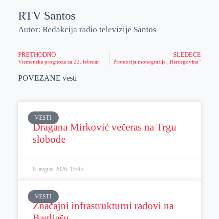
RTV Santos
Autor: Redakcija radio televizije Santos
PRETHODNO
SLEDEĆE
Vremenska prognoza za 22. februar
Promocija monografije „Hercegovina“
POVEZANE vesti
VESTI
Dragana Mirković večeras na Trgu
slobode
8. avgust 2026.
15:45
VESTI
Značajni infrastrukturni radovi na
Bagljašu