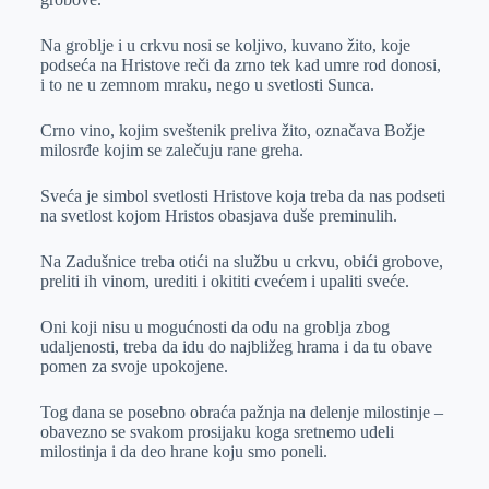
Na groblje i u crkvu nosi se koljivo, kuvano žito, koje
podseća na Hristove reči da zrno tek kad umre rod donosi,
i to ne u zemnom mraku, nego u svetlosti Sunca.
Crno vino, kojim sveštenik preliva žito, označava Božje
milosrđe kojim se zalečuju rane greha.
Sveća je simbol svetlosti Hristove koja treba da nas podseti
na svetlost kojom Hristos obasjava duše preminulih.
Na Zadušnice treba otići na službu u crkvu, obići grobove,
preliti ih vinom, urediti i okititi cvećem i upaliti sveće.
Oni koji nisu u mogućnosti da odu na groblja zbog
udaljenosti, treba da idu do najbližeg hrama i da tu obave
pomen za svoje upokojene.
Tog dana se posebno obraća pažnja na delenje milostinje –
obavezno se svakom prosijaku koga sretnemo udeli
milostinja i da deo hrane koju smo poneli.