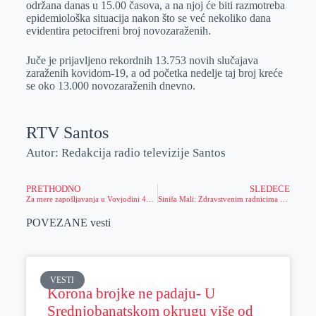
održana danas u 15.00 časova, a na njoj će biti razmotreba
r
n
A
i
epidemiološka situacija nakon što se već nekoliko dana
evidentira petocifreni broj novozaraženih.
p
l
p
Juče je prijavljeno rekordnih 13.753 novih slučajava
zaraženih kovidom-19, a od početka nedelje taj broj kreće
se oko 13.000 novozaraženih dnevno.
RTV Santos
Autor: Redakcija radio televizije Santos
PRETHODNO
SLEDEĆE
Za mere zapošljavanja u Vovjodini 47,5 miliona dinara
Siniša Mali: Zdravstvenim radnicima danas isplata u iznosu od 10.000 dinara, od ponoći prijave za 100 evra
POVEZANE vesti
VESTI
Korona brojke ne padaju- U
Srednjobanatskom okrugu više od