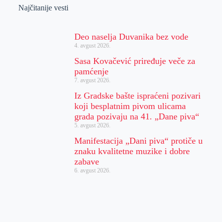
Najčitanije vesti
Deo naselja Duvanika bez vode
4. avgust 2026.
Sasa Kovačević priređuje veče za
pamćenje
7. avgust 2026.
Iz Gradske bašte ispraćeni pozivari
koji besplatnim pivom ulicama
grada pozivaju na 41. „Dane piva“
5. avgust 2026.
Manifestacija „Dani piva“ protiče u
znaku kvalitetne muzike i dobre
zabave
6. avgust 2026.