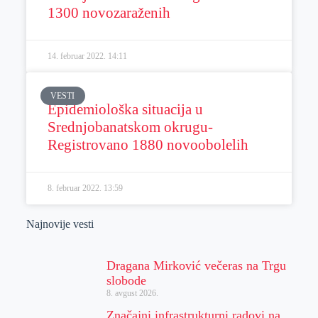
1300 novozaraženih
14. februar 2022.
14:11
VESTI
Epidemiološka situacija u
Srednjobanatskom okrugu-
Registrovano 1880 novoobolelih
8. februar 2022.
13:59
Najnovije vesti
Dragana Mirković večeras na Trgu
slobode
8. avgust 2026.
Značajni infrastrukturni radovi na