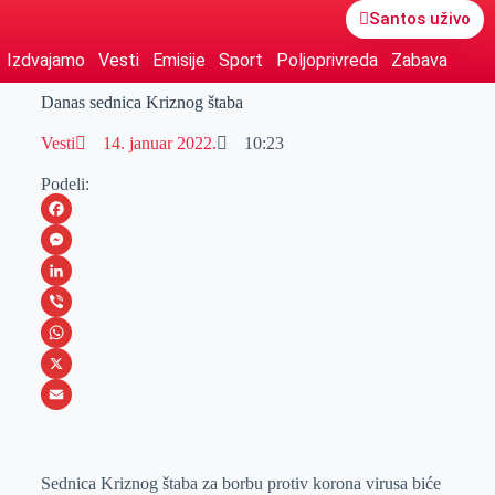
Santos uživo
Izdvajamo
Vesti
Emisije
Sport
Poljoprivreda
Zabava
Danas sednica Kriznog štaba
Vesti
14. januar 2022.
10:23
Podeli:
F
a
M
c
e
L
e
s
i
V
b
s
n
i
W
o
e
k
b
h
X
o
n
e
e
a
E
k
g
d
r
t
m
Sednica Kriznog štaba za borbu protiv korona virusa biće
e
I
s
a