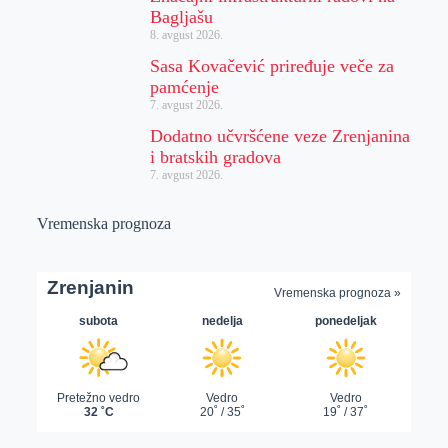
Bagljašu
8. avgust 2026.
Sasa Kovačević priređuje veče za
pamćenje
7. avgust 2026.
Dodatno učvršćene veze Zrenjanina
i bratskih gradova
7. avgust 2026.
Vremenska prognoza