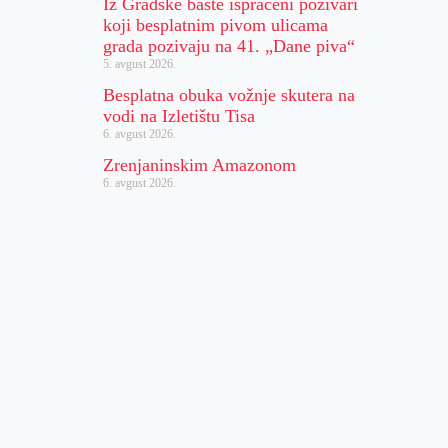
Iz Gradske bašte ispraćeni pozivari
koji besplatnim pivom ulicama
grada pozivaju na 41. „Dane piva“
5. avgust 2026.
Besplatna obuka vožnje skutera na
vodi na Izletištu Tisa
6. avgust 2026.
Zrenjaninskim Amazonom
6. avgust 2026.