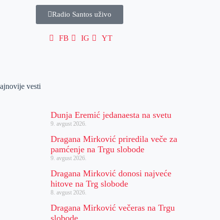
Radio Santos uživo
FB
IG
YT
ajnovije vesti
Dunja Eremić jedanaesta na svetu
9. avgust 2026.
Dragana Mirković priredila veče za
pamćenje na Trgu slobode
9. avgust 2026.
Dragana Mirković donosi najveće
hitove na Trg slobode
8. avgust 2026.
Dragana Mirković večeras na Trgu
slobode