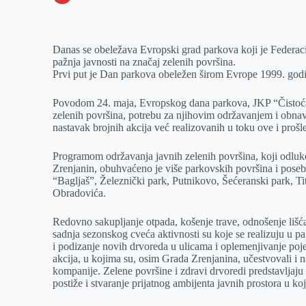
o
n
e
e
a
E
k
g
d
r
t
m
Danas se obeležava Evropski grad parkova koji je Federaci
e
I
s
a
pažnja javnosti na značaj zelenih površina.
r
n
A
i
Prvi put je Dan parkova obeležen širom Evrope 1999. godin
p
l
Povodom 24. maja, Evropskog dana parkova, JKP “Čistoća 
p
zelenih površina, potrebu za njihovim održavanjem i obnav
nastavak brojnih akcija već realizovanih u toku ove i prošl
Programom održavanja javnih zelenih površina, koji odluk
Zrenjanin, obuhvaćeno je više parkovskih površina i poseb
“Bagljaš”, Železnički park, Putnikovo, Šećeranski park, Ti
Obradovića.
Redovno sakupljanje otpada, košenje trave, odnošenje lišća
sadnja sezonskog cveća aktivnosti su koje se realizuju u 
i podizanje novih drvoreda u ulicama i oplemenjivanje poje
akcija, u kojima su, osim Grada Zrenjanina, učestvovali i
kompanije. Zelene površine i zdravi drvoredi predstavljaj
postiže i stvaranje prijatnog ambijenta javnih prostora u 