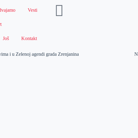
dvajamo
Vesti
t
Još
Kontakt
ima i u Zelenoj agendi grada Zrenjanina
N