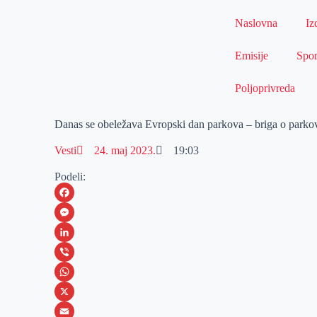
Naslovna
Iz
Emisije
Spor
Poljoprivreda
Danas se obeležava Evropski dan parkova – briga o parkov
Vesti
24. maj 2023.
19:03
Podeli:
F
a
M
c
e
L
e
s
i
V
b
s
n
i
W
o
e
k
b
h
X