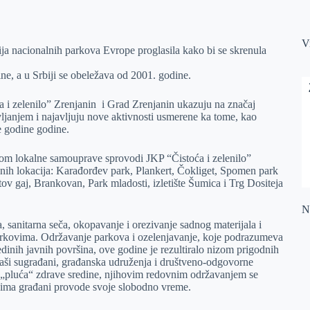
V
ja nacionalnih parkova Evrope proglasila kako bi se skrenula
e, a u Srbiji se obeležava od 2001. godine.
i zelenilo” Zrenjanin i Grad Zrenjanin ukazuju na značaj
ljanjem i najavljuju nove aktivnosti usmerene ka tome, kao
e godine godine.
om lokalne samouprave sprovodi JKP “Čistoća i zelenilo”
nih lokacija: Karađorđev park, Plankert, Čokliget, Spomen park
tov gaj, Brankovan, Park mladosti, izletište Šumica i Trg Dositeja
Na
, sanitarna seča, okopavanje i orezivanje sadnog materijala i
parkovima. Održavanje parkova i ozelenjavanje, koje podrazumeva
dinih javnih površina, ove godine je rezultiralo nizom prigodnih
 naši sugrađani, građanska udruženja i društveno-odgovorne
u „pluća“ zdrave sredine, njihovim redovnim održavanjem se
kojima građani provode svoje slobodno vreme.