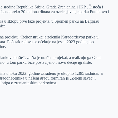
tne sredine Republike Srbije, Grada Zrenjanina i JKP „Čistoća i
deljeno preko 20 miliona dinara za ozelenjavanje parka Putnikovo i
la u sklopu prve faze projekta, u Spomen parku na Bagljašu
nice.
 na projektu “Rekonstrukcija zelenila Karađorđevog parka u
nara. Početak radova se očekuje na jesen 2023.godine, po
dine.
Plankove bašte“, za šta je urađen projekat, a realizuju ga Grad
o, u tom parku biće postavljeno i novo dečije igralište.
ina u toku 2022. godine zasađeno je ukupno 1.385 sadnica, a
gradonačelnika u našem gradu formiran je „Zeleni savet“ i
i briga o zrenjaninskim parkovima.