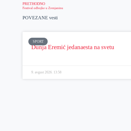
PRETHODNO
Festival odbojke u Zrenjaninu
POVEZANE vesti
SPORT
Dunja Eremić jedanaesta na svetu
9. avgust 2026.
13:58