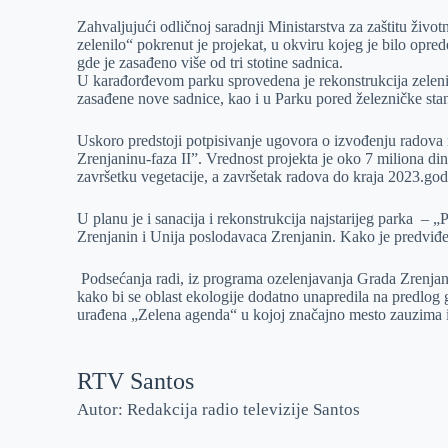
Zahvaljujući odličnoj saradnji Ministarstva za zaštitu živo
zelenilo“ pokrenut je projekat, u okviru kojeg je bilo opre
gde je zasađeno više od tri stotine sadnica.
U karađorđevom parku sprovedena je rekonstrukcija zeleni
zasađene nove sadnice, kao i u Parku pored železničke sta
Uskoro predstoji potpisivanje ugovora o izvođenju radova
Zrenjaninu-faza II”. Vrednost projekta je oko 7 miliona di
završetku vegetacije, a završetak radova do kraja 2023.go
U planu je i sanacija i rekonstrukcija najstarijeg parka – „
Zrenjanin i Unija poslodavaca Zrenjanin. Kako je predviđen
Podsećanja radi, iz programa ozelenjavanja Grada Zrenjan
kako bi se oblast ekologije dodatno unapredila na predlog 
urađena „Zelena agenda“ u kojoj značajno mesto zauzima 
RTV Santos
Autor: Redakcija radio televizije Santos