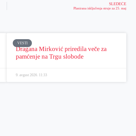
SLEDEĆE
Planirana isključenja struje za 25. maj
VESTI
Dragana Mirković priredila veče za
pamćenje na Trgu slobode
9. avgust 2026.
11:33