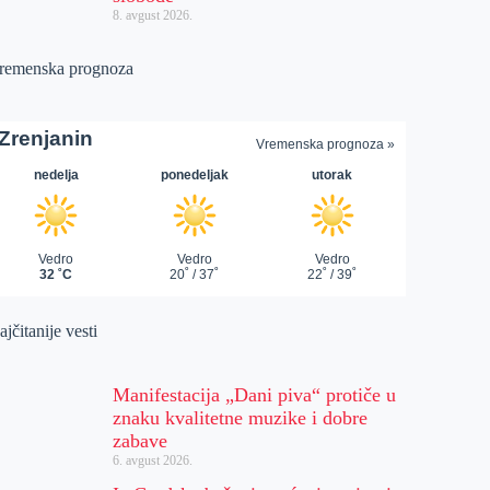
8. avgust 2026.
remenska prognoza
jčitanije vesti
Manifestacija „Dani piva“ protiče u
znaku kvalitetne muzike i dobre
zabave
6. avgust 2026.