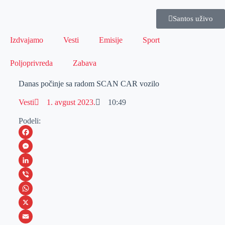
Santos uživo
Izdvajamo
Vesti
Emisije
Sport
Poljoprivreda
Zabava
Danas počinje sa radom SCAN CAR vozilo
Vesti
1. avgust 2023.
10:49
Podeli:
F
a
M
c
e
L
e
s
i
V
b
s
n
i
W
o
e
k
b
h
X