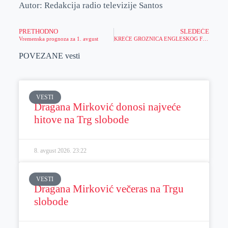
Autor: Redakcija radio televizije Santos
PRETHODNO
SLEDEĆE
Vremenska prognoza za 1. avgust
KREĆE GROZNICA ENGLESKOG FUDBALA – Priključi se MERIDIANBET FANTASY LIGI i osvoju 2.000 EUR!
POVEZANE vesti
VESTI
Dragana Mirković donosi najveće
hitove na Trg slobode
8. avgust 2026.
23:22
VESTI
Dragana Mirković večeras na Trgu
slobode