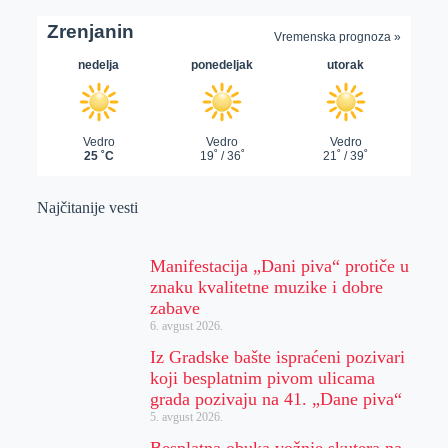
Najčitanije vesti
Manifestacija „Dani piva“ protiče u
znaku kvalitetne muzike i dobre
zabave
6. avgust 2026.
Iz Gradske bašte ispraćeni pozivari
koji besplatnim pivom ulicama
grada pozivaju na 41. „Dane piva“
5. avgust 2026.
Besplatna obuka vožnje skutera na