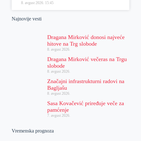
8. avgust 2026.
15:45
Najnovije vesti
Dragana Mirković donosi najveće
hitove na Trg slobode
8. avgust 2026.
Dragana Mirković večeras na Trgu
slobode
8. avgust 2026.
Značajni infrastrukturni radovi na
Bagljašu
8. avgust 2026.
Sasa Kovačević priređuje veče za
pamćenje
7. avgust 2026.
Vremenska prognoza