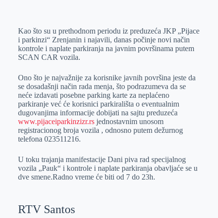
o
n
e
e
a
E
k
g
d
r
t
m
Kao što su u prethodnom periodu iz preduzeća JKP „Pijace
e
I
s
a
i parkinzi“ Zrenjanin i najavili, danas počinje novi način
r
n
A
i
kontrole i naplate parkiranja na javnim površinama putem
SCAN CAR vozila.
p
l
p
Ono što je najvažnije za korisnike javnih površina jeste da
se dosadašnji način rada menja, što podrazumeva da se
neće izdavati posebne parking karte za neplaćeno
parkiranje već će korisnici parkirališta o eventualnim
dugovanjima informacije dobijati na sajtu preduzeća
www.pijaceiparkinzizr.rs
jednostavnim unosom
registracionog broja vozila , odnosno putem dežurnog
telefona 023511216.
U toku trajanja manifestacije Dani piva rad specijalnog
vozila „Pauk“ i kontrole i naplate parkiranja obavljaće se u
dve smene.Radno vreme će biti od 7 do 23h.
RTV Santos