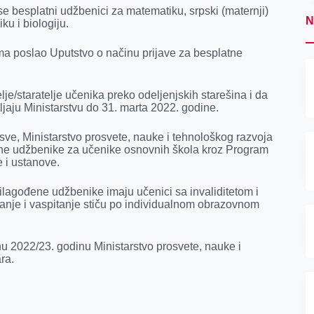
e besplatni udžbenici za matematiku, srpski (maternji)
N
ziku i biologiju.
a poslao Uputstvo o načinu prijave za besplatne
je/staratelje učenika preko odeljenjskih starešina i da
jaju Ministarstvu do 31. marta 2022. godine.
sve, Ministarstvo prosvete, nauke i tehnološkog razvoja
ne udžbenike za učenike osnovnih škola kroz Program
 i ustanove.
ilagođene udžbenike imaju učenici sa invaliditetom i
anje i vaspitanje stiču po individualnom obrazovnom
 2022/23. godinu Ministarstvo prosvete, nauke i
ra.