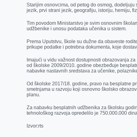
Starijim osnovcima, od petog do osmog, dodeljuju s
jezik, prvi strani jezik, geografiju, istoriju, hemiju, fi
Tim povodom Ministarstvo je svim osnovnim školam
udžbenike i unosu podataka učenika u sistem.
Prema Uputstvu, škole su dužne da obaveste roditel
prikupe podatke i potrebna dokumenta, koje dostavl
Imajući u vidu važnost dostupnosti obrazovanja za 
od školske 2009/2010. godine obezbeđuje besplat
nabavke nastavnih sredstava za učenike, polaznike
Od školske 2017/18. godine, pravo na besplatne pr
smetnjama u razvoju koji osnovno školsko obrazov
planu.
Za nabavku besplatnih udžbenika za školsku godinu
tehnološkog razvoja opredelilo je 750.000.000 dina
Izvor:rts