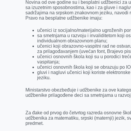
k
e
n
p
Novina od ove godine su i besplatni udžbenici za 
sa izuzetnim sposobnostima, kao i za gluve i naglu
r
sadržajima na srpskom znakovnom jeziku, navodi r
Pravo na besplatne udžbenike imaju:
učenici iz socijalno/materijalno ugroženih po
sa smetnjama u razvoju i invaliditetom koji o
individualnom obrazovnom planu;
učenici koji obrazovno-vaspitni rad ne ostva
za prilagođavanjem (uvećan font, Brajevo pism
učenici osnovnih škola koji su u porodici tre
vaspitanja;
učenici osnovnih škola koji se obrazuju po IO
gluvi i nagluvi učenici koji koriste elektro
jeziku.
Ministarstvo obezbeđuje i udžbenike za ove kategor
udžbenike prilagođene deci sa smetnjama u razvoj
Za đake od prvog do četvrtog razreda osnovne škol
udžbenika za matematiku, srpski (maternji) jezik, sv
predmet.