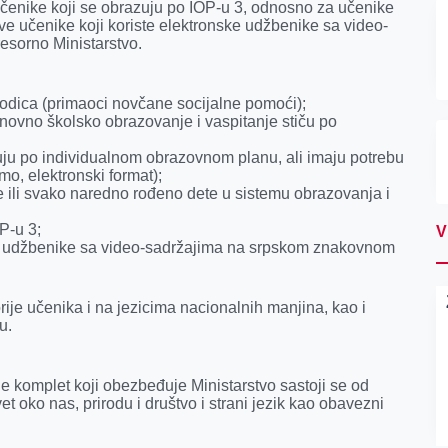
učenike koji se obrazuju po IOP-u 3, odnosno za učenike
ve učenike koji koriste elektronske udžbenike sa video-
esorno Ministarstvo.
rodica (primaoci novčane socijalne pomoći);
snovno školsko obrazovanje i vaspitanje stiču po
ruju po individualnom obrazovnom planu, ali imaju potrebu
o, elektronski format);
će ili svako naredno rođeno dete u sistemu obrazovanja i
P-u 3;
V
nske udžbenike sa video-sadržajima na srpskom znakovnom
ije učenika i na jezicima nacionalnih manjina, kao i
u.
e komplet koji obezbeđuje Ministarstvo sastoji se od
et oko nas, prirodu i društvo i strani jezik kao obavezni