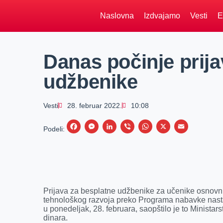
Naslovna
Izdvajamo
Vesti
E
Danas počinje prija
udžbenike
Vesti
28. februar 2022.
10:08
F
M
L
V
W
X
E
Podeli:
a
e
i
i
h
m
c
s
n
b
a
a
e
s
k
e
t
i
b
e
e
r
s
l
Prijava za besplatne udžbenike za učenike osnovni
o
n
d
A
tehnološkog razvoja preko Programa nabavke nasta
u ponedeljak, 28. februara, saopštilo je to Minist
o
g
I
p
dinara.