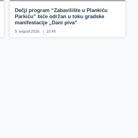
Dečji program “Zabavilište u Plankiću
Parkiću” biće održan u toku gradske
manifestacije „Dani piva“
5. avgust 2026.
10:44