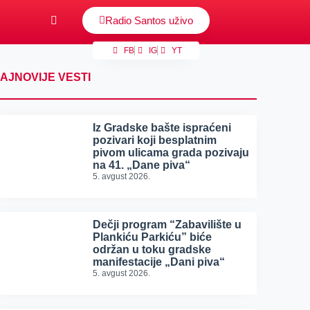
Radio Santos uživo
FB
IG
YT
AJNOVIJE VESTI
Iz Gradske bašte ispraćeni
pozivari koji besplatnim
pivom ulicama grada pozivaju
na 41. „Dane piva“
5. avgust 2026.
Dečji program “Zabavilište u
Plankiću Parkiću” biće
održan u toku gradske
manifestacije „Dani piva“
5. avgust 2026.