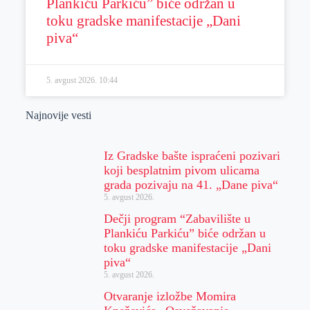
Plankiću Parkiću” biće održan u
toku gradske manifestacije „Dani
piva“
5. avgust 2026.
10:44
Najnovije vesti
Iz Gradske bašte ispraćeni pozivari
koji besplatnim pivom ulicama
grada pozivaju na 41. „Dane piva“
5. avgust 2026.
Dečji program “Zabavilište u
Plankiću Parkiću” biće održan u
toku gradske manifestacije „Dani
piva“
5. avgust 2026.
Otvaranje izložbe Momira