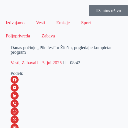
Santos uživo
Izdvajamo
Vesti
Emisije
Sport
Poljoprivreda
Zabava
Danas počinje „Pile fest“ u Žitištu, pogledajte kompletan
program
Vesti
,
Zabava
5. jul 2025.
08:42
Podeli:
F
a
M
c
e
L
e
s
i
V
b
s
n
i
W
o
e
k
b
h
X