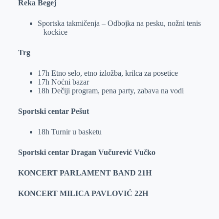
Reka Begej
Sportska takmičenja – Odbojka na pesku, nožni tenis
– kockice
Trg
17h Etno selo, etno izložba, krilca za posetice
17h Noćni bazar
18h Dečiji program, pena party, zabava na vodi
Sportski centar Pešut
18h Turnir u basketu
Sportski centar Dragan Vučurević Vučko
KONCERT PARLAMENT BAND 21H
KONCERT MILICA PAVLOVIĆ 22H