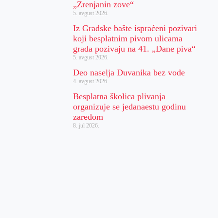
„Zrenjanin zove“
5. avgust 2026.
Iz Gradske bašte ispraćeni pozivari
koji besplatnim pivom ulicama
grada pozivaju na 41. „Dane piva“
5. avgust 2026.
Deo naselja Duvanika bez vode
4. avgust 2026.
Besplatna školica plivanja
organizuje se jedanaestu godinu
zaredom
8. jul 2026.