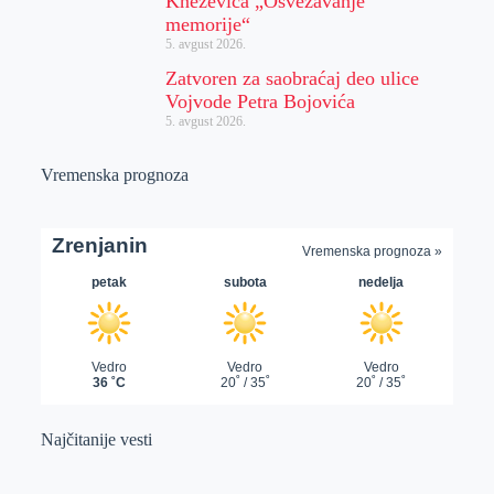
Kneževića „Osvežavanje
memorije“
5. avgust 2026.
Zatvoren za saobraćaj deo ulice
Vojvode Petra Bojovića
5. avgust 2026.
Vremenska prognoza
Najčitanije vesti