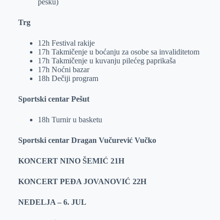
pesku)
Trg
12h Festival rakije
17h Takmičenje u boćanju za osobe sa invaliditetom
17h Takmičenje u kuvanju pilećeg paprikaša
17h Noćni bazar
18h Dečiji program
Sportski centar Pešut
18h Turnir u basketu
Sportski centar Dragan Vučurević Vučko
KONCERT NINO ŠEMIĆ 21H
KONCERT PEĐA JOVANOVIĆ 22H
NEDELJA – 6. JUL