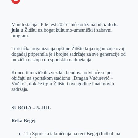
o
n
e
e
a
E
k
g
d
r
t
m
Manifestacija “Pile fest 2025” biće održana od
5. do 6.
e
I
s
a
jula
u Žitištu uz bogat kulturno-umetnički i zabavni
r
n
A
i
program.
p
l
Turistička organizacija opštine Žitište koja organizuje ovaj
p
događaj pripremila je i brojne sadržaje za sve generacije od
muzičih nastupa do sportskih nadmetanja.
Koncerti muzičkih zvezda i bendova odvijaće se po
običaju na sportskom stadionu „Dragan Vučurević –
Vučko“, dok će trg u Žitištu i ove godine imati novih
sadržaja.
SUBOTA – 5. JUL
Reka Begej
11h Sportska takmičenja na reci Begej (fudbal na