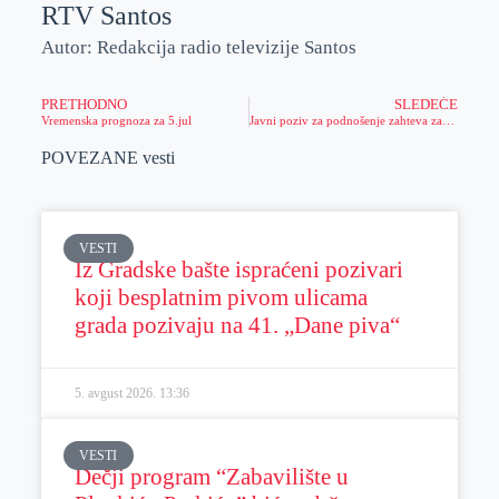
RTV Santos
Autor: Redakcija radio televizije Santos
PRETHODNO
SLEDEĆE
Vremenska prognoza za 5.jul
Javni poziv za podnošenje zahteva za ostvarivanje prava na premiju za mleko
POVEZANE vesti
VESTI
Iz Gradske bašte ispraćeni pozivari
koji besplatnim pivom ulicama
grada pozivaju na 41. „Dane piva“
5. avgust 2026.
13:36
VESTI
Dečji program “Zabavilište u