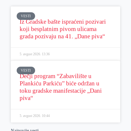
VESTI
Iz Gradske bašte ispraćeni pozivari
koji besplatnim pivom ulicama
grada pozivaju na 41. „Dane piva“
5. avgust 2026.
13:36
VESTI
Dečji program “Zabavilište u
Plankiću Parkiću” biće održan u
toku gradske manifestacije „Dani
piva“
5. avgust 2026.
10:44
Najnovije vesti