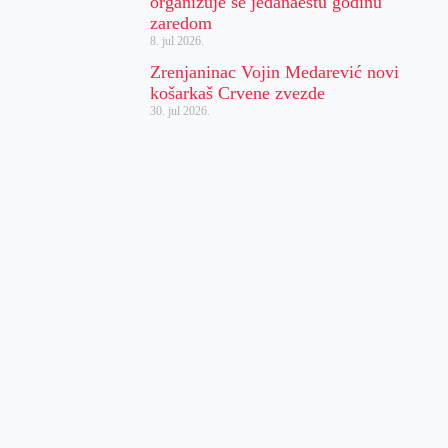
organizuje se jedanaestu godinu
zaredom
8. jul 2026.
Zrenjaninac Vojin Medarević novi
košarkaš Crvene zvezde
30. jul 2026.