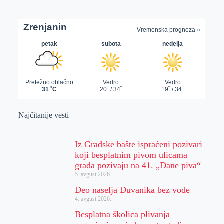
Najčitanije vesti
Iz Gradske bašte ispraćeni pozivari
koji besplatnim pivom ulicama
grada pozivaju na 41. „Dane piva“
5. avgust 2026.
Deo naselja Duvanika bez vode
4. avgust 2026.
Besplatna školica plivanja