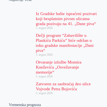
Iz Gradske bašte ispraćeni pozivari
koji besplatnim pivom ulicama
grada pozivaju na 41. „Dane piva“
5. avgust 2026.
Dečji program “Zabavilište u
Plankiću Parkiću” biće održan u
toku gradske manifestacije „Dani
piva“
5. avgust 2026.
Otvaranje izložbe Momira
Kneževića „Osvežavanje
memorije“
5. avgust 2026.
Zatvoren za saobraćaj deo ulice
Vojvode Petra Bojovića
5. avgust 2026.
Vremenska prognoza