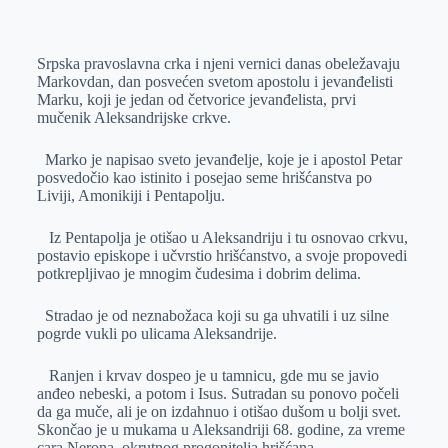
o
n
e
e
a
E
k
g
d
r
t
m
Srpska pravoslavna crka i njeni vernici danas obeležavaju
e
I
s
a
Markovdan, dan posvećen svetom apostolu i jevanđelisti
r
n
A
i
Marku, koji je jedan od četvorice jevanđelista, prvi
mučenik Aleksandrijske crkve.
p
l
p
Marko je napisao sveto jevanđelje, koje je i apostol Petar
posvedočio kao istinito i posejao seme hrišćanstva po
Liviji, Amonikiji i Pentapolju.
Iz Pentapolja je otišao u Aleksandriju i tu osnovao crkvu,
postavio episkope i učvrstio hrišćanstvo, a svoje propovedi
potkrepljivao je mnogim čudesima i dobrim delima.
Stradao je od neznabožaca koji su ga uhvatili i uz silne
pogrde vukli po ulicama Aleksandrije.
Ranjen i krvav dospeo je u tamnicu, gde mu se javio
anđeo nebeski, a potom i Isus. Sutradan su ponovo počeli
da ga muče, ali je on izdahnuo i otišao dušom u bolji svet.
Skončao je u mukama u Aleksandriji 68. godine, za vreme
cara Nerona, okrutnog progonitelja hrišćana.