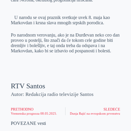
U narodu se ovaj praznik svetkuje uvek 8. maja kao
Markovdan i krsna slava mnogih srpskih porodica.
Po narodnom verovanju, ako je na Đurđevan neko ceo dan
proveo u postelji, što znači da će tokom cele godine biti
dremljiv i bolešljiv, e taj onda treba da odspava i na
Markovdan, kako bi se izbavio od pospanosti i bolesti.
RTV Santos
Autor: Redakcija radio televizije Santos
PRETHODNO
SLEDEĆE
Vremenska prognoza 08.05.2025.
Dunja Rajić na evropskom prvenstvu
POVEZANE vesti