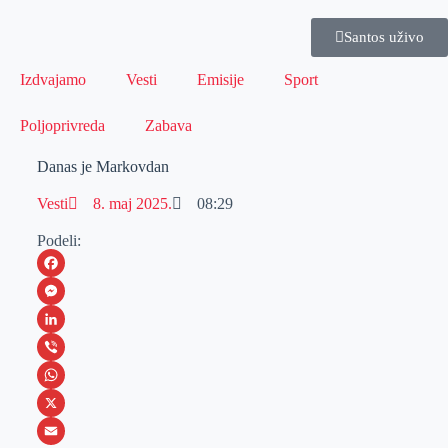
Santos uživo
Izdvajamo
Vesti
Emisije
Sport
Poljoprivreda
Zabava
Danas je Markovdan
Vesti
8. maj 2025.
08:29
Podeli:
F
a
M
c
e
L
e
s
i
V
b
s
n
i
W
o
e
k
b
h
X