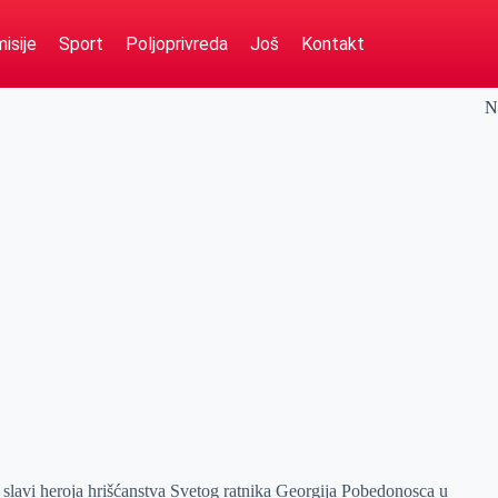
isije
Sport
Poljoprivreda
Još
Kontakt
N
slavi heroja hrišćanstva Svetog ratnika Georgija Pobedonosca u