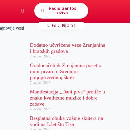
Radio Santos
uživo
FB
IG
YT
ajnovije vesti
Dodatno učvršćene veze Zrenjanina
i bratskih gradova
7. avgust 2026.
Gradonačelnik Zrenjanina posetio
mini-pivaru u Srednjoj
poljoprivrednoj školi
7. avgust 2026.
Manifestacija „Dani piva“ protiče u
znaku kvalitetne muzike i dobre
zabave
6. avgust 2026.
Besplatna obuka vožnje skutera na
vodi na Izletištu Tisa
6. avgust 2026.