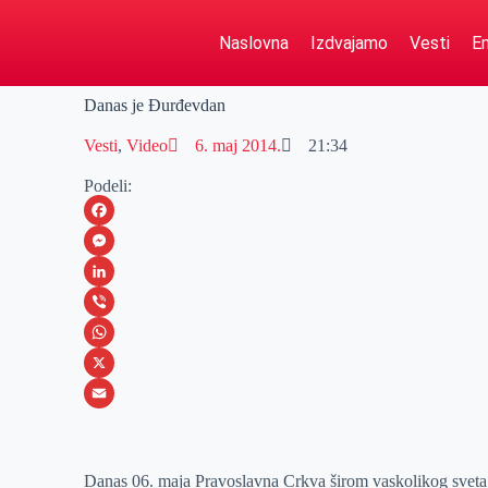
Naslovna
Izdvajamo
Vesti
Em
Danas je Đurđevdan
Vesti
,
Video
6. maj 2014.
21:34
Podeli:
F
a
M
c
e
L
e
s
i
V
b
s
n
i
W
o
e
k
b
h
X
o
n
e
e
a
E
k
g
d
r
t
m
Danas 06. maja Pravoslavna Crkva širom vaskolikog sveta 
e
I
s
a