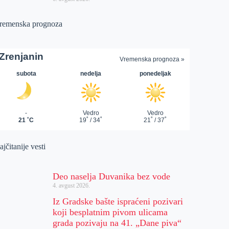
remenska prognoza
jčitanije vesti
Deo naselja Duvanika bez vode
4. avgust 2026.
Iz Gradske bašte ispraćeni pozivari
koji besplatnim pivom ulicama
grada pozivaju na 41. „Dane piva“