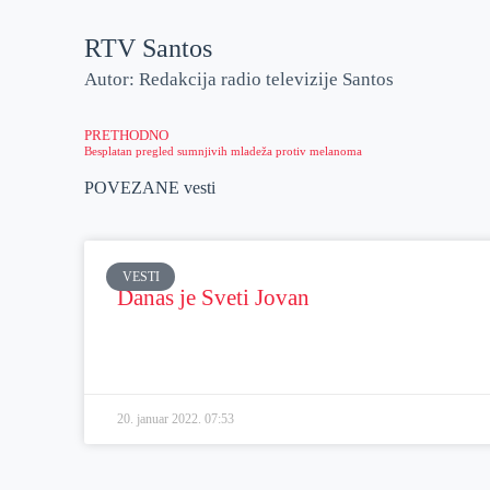
RTV Santos
Autor: Redakcija radio televizije Santos
PRETHODNO
Besplatan pregled sumnjivih mladeža protiv melanoma
POVEZANE vesti
VESTI
Danas je Sveti Jovan
20. januar 2022.
07:53