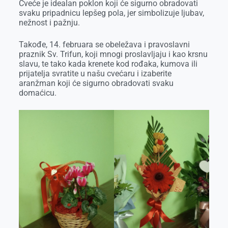
Cveće je idealan poklon koji će sigurno obradovati
svaku pripadnicu lepšeg pola, jer simbolizuje ljubav,
nežnost i pažnju.
Takođe, 14. februara se obeležava i pravoslavni
praznik Sv. Trifun, koji mnogi proslavljaju i kao krsnu
slavu, te tako kada krenete kod rođaka, kumova ili
prijatelja svratite u našu cvećaru i izaberite
aranžman koji će sigurno obradovati svaku
domaćicu.