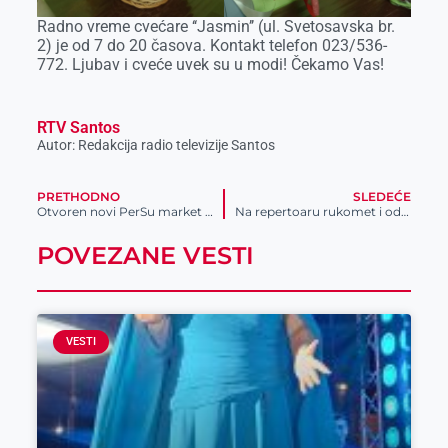
Radno vreme cvećare ‘‘Jasmin’’ (ul. Svetosavska br.
2) je od 7 do 20 časova. Kontakt telefon 023/536-
772. Ljubav i cveće uvek su u modi! Čekamo Vas!
RTV Santos
Autor: Redakcija radio televizije Santos
PRETHODNO
SLEDEĆE
Otvoren novi PerSu market u Sremskoj Mitrovici
Na repertoaru rukomet i odbojka tokom vikenda
POVEZANE VESTI
VESTI