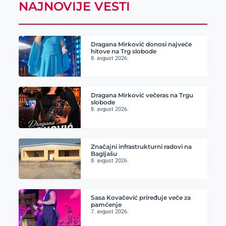
NAJNOVIJE VESTI
Dragana Mirković donosi najveće
hitove na Trg slobode
8. avgust 2026.
Dragana Mirković večeras na Trgu
slobode
8. avgust 2026.
Značajni infrastrukturni radovi na
Bagljašu
8. avgust 2026.
Sasa Kovačević priređuje veče za
pamćenje
7. avgust 2026.