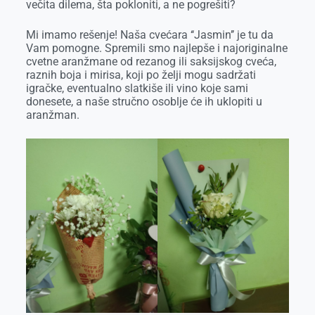
večita dilema, šta pokloniti, a ne pogrešiti?
Mi imamo rešenje! Naša cvećara ‘‘Jasmin’’ je tu da
Vam pomogne. Spremili smo najlepše i najoriginalne
cvetne aranžmane od rezanog ili saksijskog cveća,
raznih boja i mirisa, koji po želji mogu sadržati
igračke, eventualno slatkiše ili vino koje sami
donesete, a naše stručno osoblje će ih uklopiti u
aranžman.