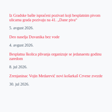
Iz Gradske bašte ispraćeni pozivari koji besplatnim pivom
ulicama grada pozivaju na 41. „Dane piva“
5. avgust 2026.
Deo naselja Duvanika bez vode
4. avgust 2026.
Besplatna školica plivanja organizuje se jedanaestu godinu
zaredom
8. jul 2026.
Zrenjaninac Vojin Medarević novi košarkaš Crvene zvezde
30. jul 2026.