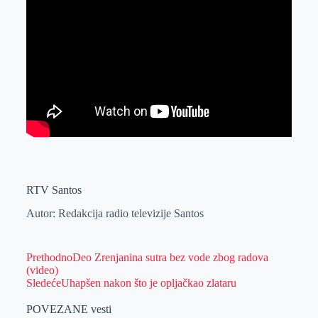
RTV Santos
Autor: Redakcija radio televizije Santos
Prethodno
Deo Zrenjanina sutra bez vode zbog radova
(video)
Sledeće
Uhapšen nakon što je opljačkao zlataru
POVEZANE vesti