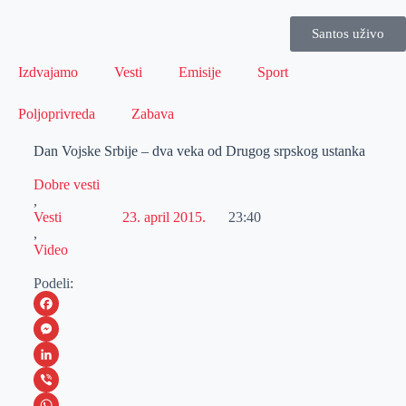
Santos uživo
Izdvajamo
Vesti
Emisije
Sport
Poljoprivreda
Zabava
Dan Vojske Srbije – dva veka od Drugog srpskog ustanka
Dobre vesti
,
Vesti
23. april 2015.
23:40
,
Video
Podeli:
F
a
M
c
e
L
e
s
i
V