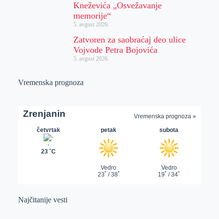
Kneževića „Osvežavanje
memorije“
5. avgust 2026.
Zatvoren za saobraćaj deo ulice
Vojvode Petra Bojovića
5. avgust 2026.
Vremenska prognoza
Najčitanije vesti