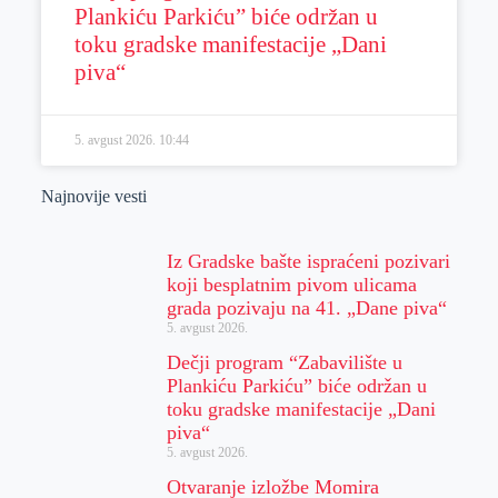
Plankiću Parkiću” biće održan u
toku gradske manifestacije „Dani
piva“
5. avgust 2026.
10:44
Najnovije vesti
Iz Gradske bašte ispraćeni pozivari
koji besplatnim pivom ulicama
grada pozivaju na 41. „Dane piva“
5. avgust 2026.
Dečji program “Zabavilište u
Plankiću Parkiću” biće održan u
toku gradske manifestacije „Dani
piva“
5. avgust 2026.
Otvaranje izložbe Momira