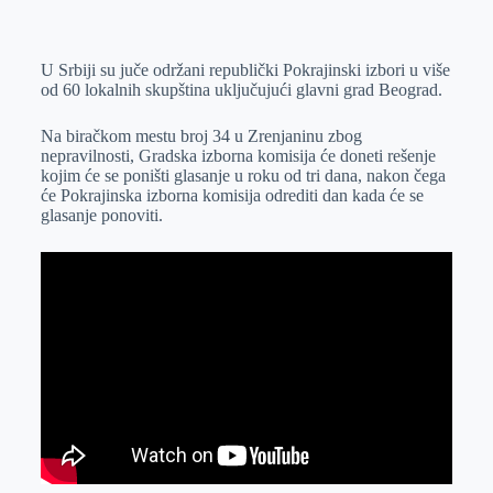
o
n
e
e
a
E
k
g
d
r
t
m
U Srbiji su juče održani republički Pokrajinski izbori u više
e
I
s
a
od 60 lokalnih skupština uključujući glavni grad Beograd.
r
n
A
i
p
l
Na biračkom mestu broj 34 u Zrenjaninu zbog
nepravilnosti, Gradska izborna komisija će doneti rešenje
p
kojim će se poništi glasanje u roku od tri dana, nakon čega
će Pokrajinska izborna komisija odrediti dan kada će se
glasanje ponoviti.