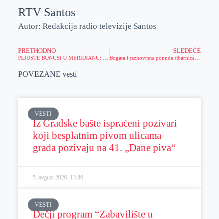
RTV Santos
Autor: Redakcija radio televizije Santos
PRETHODNO
SLEDEĆE
PLJUŠTE BONUSI U MERIDIANU: Preuzmi 4.000 dinara, odigraj tiket preko aplikacije i zaradi još 5% bonusa!
Bogata i raznovrsna ponuda ribarnica u Zrenjaninu
POVEZANE vesti
VESTI
Iz Gradske bašte ispraćeni pozivari
koji besplatnim pivom ulicama
grada pozivaju na 41. „Dane piva“
5. avgust 2026.
13:36
VESTI
Dečji program “Zabavilište u