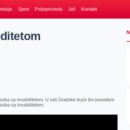
misije
Sport
Poljoprivreda
Još
Kontakt
iditetom
N
oba sa invaliditetom. U sali Gradske kuće tim povodom
soba sa invaliditetom.