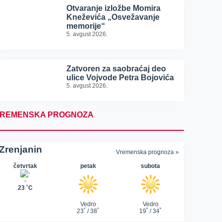
Otvaranje izložbe Momira
Kneževića „Osvežavanje
memorije“
5. avgust 2026.
Zatvoren za saobraćaj deo
ulice Vojvode Petra Bojovića
5. avgust 2026.
REMENSKA PROGNOZA