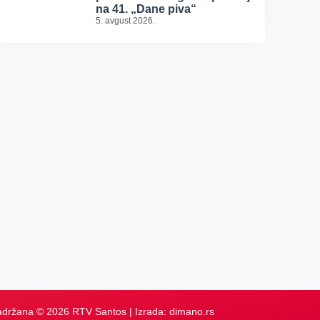
na 41. „Dane piva“
5. avgust 2026.
adržana © 2026 RTV Santos | Izrada:
dimano.rs