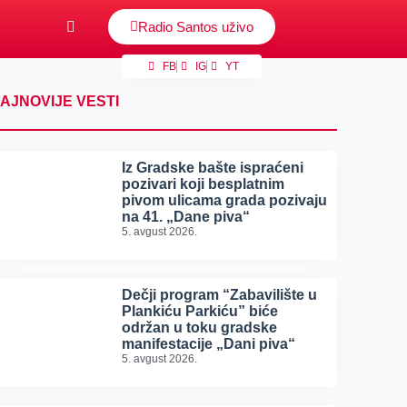
Radio Santos uživo
FB
IG
YT
AJNOVIJE VESTI
Iz Gradske bašte ispraćeni
pozivari koji besplatnim
pivom ulicama grada pozivaju
na 41. „Dane piva“
5. avgust 2026.
Dečji program “Zabavilište u
Plankiću Parkiću” biće
održan u toku gradske
manifestacije „Dani piva“
5. avgust 2026.