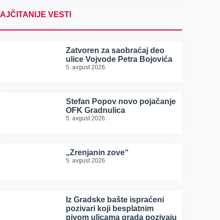
AJČITANIJE VESTI
Zatvoren za saobraćaj deo
ulice Vojvode Petra Bojovića
5. avgust 2026.
Stefan Popov novo pojačanje
OFK Gradnulica
5. avgust 2026.
„Zrenjanin zove“
5. avgust 2026.
Iz Gradske bašte ispraćeni
pozivari koji besplatnim
pivom ulicama grada pozivaju