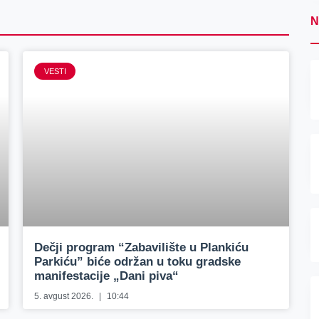
N
VESTI
Dečji program “Zabavilište u Plankiću
Parkiću” biće održan u toku gradske
manifestacije „Dani piva“
5. avgust 2026.
10:44