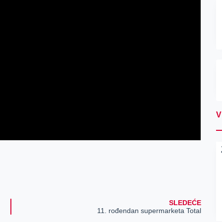
V
SLEDEĆE
11. rođendan supermarketa Total