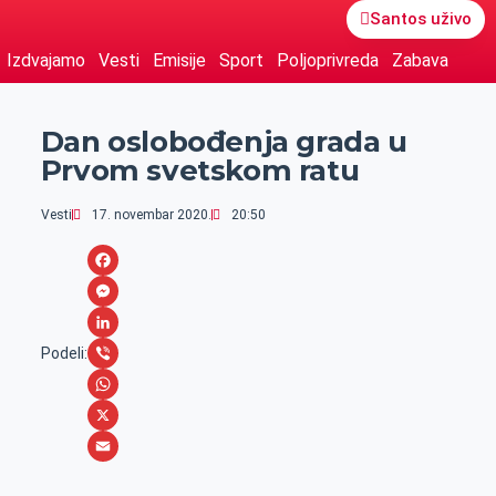
Santos uživo
Izdvajamo
Vesti
Emisije
Sport
Poljoprivreda
Zabava
Dan oslobođenja grada u
Prvom svetskom ratu
Vesti
17. novembar 2020.
20:50
F
a
M
c
e
L
Podeli:
e
s
i
V
b
s
n
i
W
o
e
k
b
h
X
o
n
e
e
a
E