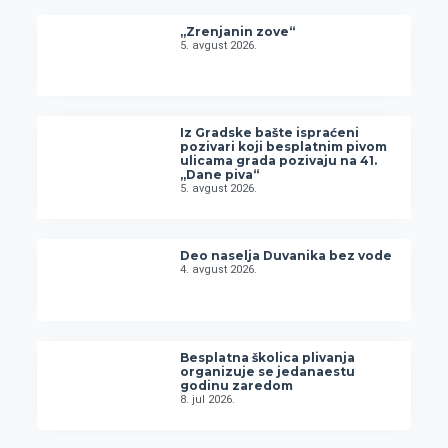
„Zrenjanin zove“
5. avgust 2026.
Iz Gradske bašte ispraćeni
pozivari koji besplatnim pivom
ulicama grada pozivaju na 41.
„Dane piva“
5. avgust 2026.
Deo naselja Duvanika bez vode
4. avgust 2026.
Besplatna školica plivanja
organizuje se jedanaestu
godinu zaredom
8. jul 2026.