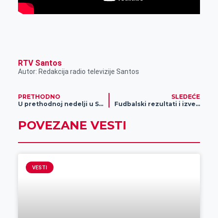
RTV Santos
Autor: Redakcija radio televizije Santos
PRETHODNO
SLEDEĆE
U prethodnoj nedelji u Srednjobanatskom okrugu registrovano je 367 novoobolelih lica
Fudbalski rezultati i izveštaj sa utakmice Radnički ZR – Sloboda NK
POVEZANE VESTI
VESTI