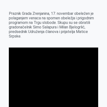
k
g
d
r
t
m
e
I
s
a
Praznik Grada Zrenjanina, 17. novembar obeležen je
r
n
A
i
polaganjem venaca na spomen obeležja i prigodnim
programom na Trgu slobode. Skupu su se obratili
p
l
gradonačelnik Simo Salapura i Milan Bjelogrlić,
p
predsednik Udruženja članova i prijatelja Matice
Srpske.