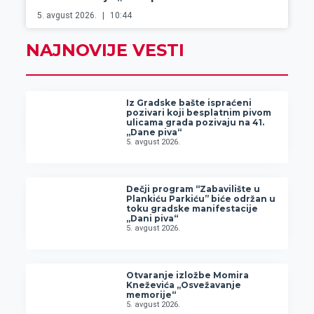
5. avgust 2026.
10:44
NAJNOVIJE VESTI
Iz Gradske bašte ispraćeni
pozivari koji besplatnim pivom
ulicama grada pozivaju na 41.
„Dane piva“
5. avgust 2026.
Dečji program “Zabavilište u
Plankiću Parkiću” biće održan u
toku gradske manifestacije
„Dani piva“
5. avgust 2026.
Otvaranje izložbe Momira
Kneževića „Osvežavanje
memorije“
5. avgust 2026.