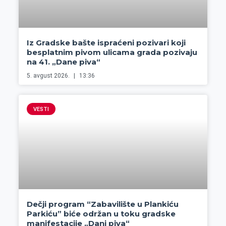
Iz Gradske bašte ispraćeni pozivari koji
besplatnim pivom ulicama grada pozivaju
na 41. „Dane piva“
5. avgust 2026.
13:36
VESTI
Dečji program “Zabavilište u Plankiću
Parkiću” biće održan u toku gradske
manifestacije „Dani piva“