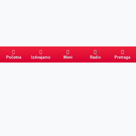
Početna
Izdvajamo
Meni
Radio
Pretraga
Pretraga
Kategorije
Ostalo
Naslovna