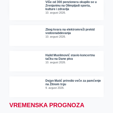
Više od 300 penzionera okupilo se u
Zrenjaninu na Olimpijadi sporta,
kulture i zdravlja
10. avgust 2026.
Zbog kvara na elektromreži prekid
vodosnabdevanja
10. avgust 2026.
Halid Muslimović stavio koncertnu
tačku na Dane piva
10. avgust 2026.
Dejan Matić priredio veče za pamćenje
na Žitnom trgu
9. avgust 2026.
VREMENSKA PROGNOZA