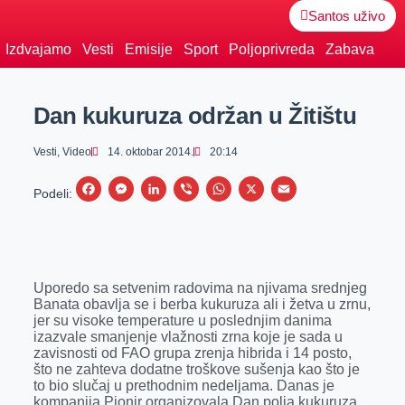
Santos uživo
Izdvajamo
Vesti
Emisije
Sport
Poljoprivreda
Zabava
Dan kukuruza održan u Žitištu
Vesti
,
Video
14. oktobar 2014.
20:14
F
M
L
V
W
X
E
Podeli:
a
e
i
i
h
m
c
s
n
b
a
a
e
s
k
e
t
i
Uporedo sa setvenim radovima na njivama srednjeg
b
e
e
r
s
l
Banata obavlja se i berba kukuruza ali i žetva u zrnu,
o
n
d
A
jer su visoke temperature u poslednjim danima
izazvale smanjenje vlažnosti zrna koje je sada u
o
g
I
p
zavisnosti od FAO grupa zrenja hibrida i 14 posto,
k
e
n
p
što ne zahteva dodatne troškove sušenja kao što je
to bio slučaj u prethodnim nedeljama. Danas je
r
kompanija Pionir organizovala Dan polja kukuruza,