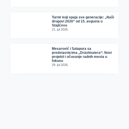
Turnir koji spaja sve generacije: „Naši
drugovi 2026“ od 15. avgusta u
Stajićevu
21. jul 2026.
Mesarović i Salapura sa
predstavnicima „Dräxlmaiera“: Novi
projekti i očuvanje radnih mesta u
fokusu
29. jul 2026.