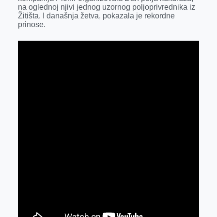
na oglednoj njivi jednog uzornog poljoprivrednika iz
Žitišta. I današnja žetva, pokazala je rekordne
prinose.