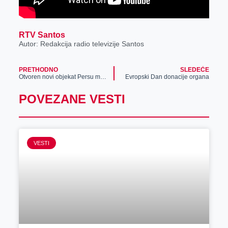
RTV Santos
Autor: Redakcija radio televizije Santos
PRETHODNO
SLEDEĆE
Otvoren novi objekat Persu marketa u naselju Ruže Šulman
Evropski Dan donacije organa
POVEZANE VESTI
VESTI