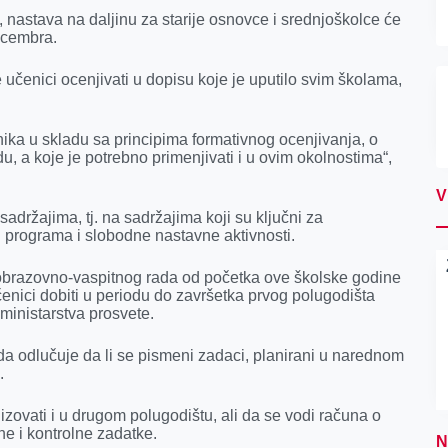
nastava na daljinu za starije osnovce i srednjoškolce će
ecembra.
 učenici ocenjivati u dopisu koje je uputilo svim školama,
ika u skladu sa principima formativnog ocenjivanja, o
, a koje je potrebno primenjivati i u ovim okolnostima“,
V
sadržajima, tj. na sadržajima koji su ključni za
 programa i slobodne nastavne aktivnosti.
 obrazovno-vaspitnog rada od početka ove školske godine
enici dobiti u periodu do završetka prvog polugodišta
ministarstva prosvete.
da odlučuje da li se pismeni zadaci, planirani u narednom
.
ovati i u drugom polugodištu, ali da se vodi računa o
 i kontrolne zadatke.
N