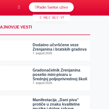
Radio Santos uživo
FB
IG
YT
AJNOVIJE VESTI
Dodatno učvršćene veze
Zrenjanina i bratskih gradova
7. avgust 2026.
Gradonačelnik Zrenjanina
posetio mini-pivaru u
Srednjoj poljoprivrednoj školi
7. avgust 2026.
Manifestacija „Dani piva“
protiče u znaku kvalitetne
muzike i dobre zabave