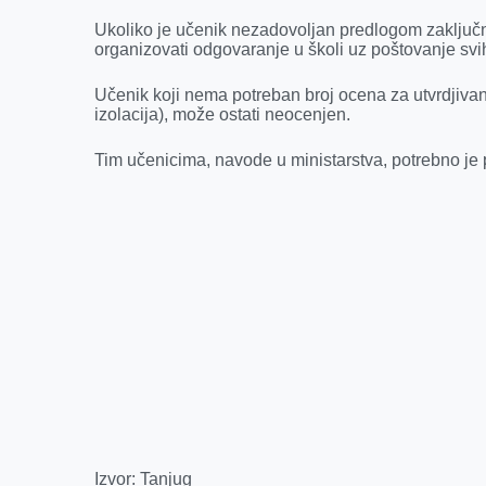
Ukoliko je učenik nezadovoljan predlogom zaključ
organizovati odgovaranje u školi uz poštovanje sv
Učenik koji nema potreban broj ocena za utvrdjivan
izolacija), može ostati neocenjen.
Tim učenicima, navode u ministarstva, potrebno je
Izvor: Tanjug