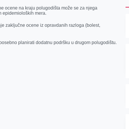
ne ocene na kraju polugodišta može se za njega
ih epidemioloških mera.
je zaključne ocene iz opravdanih razloga (bolest,
 posebno planirati dodatnu podršku u drugom polugodištu.