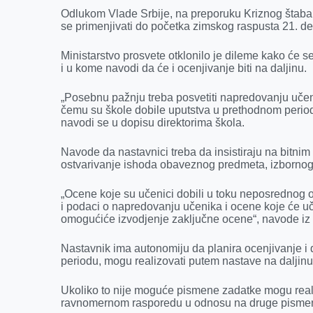
k
e
n
p
Odlukom Vlade Srbije, na preporuku Kriznog štaba, 
r
se primenjivati do početka zimskog raspusta 21. d
Ministarstvo prosvete otklonilo je dileme kako će se
i u kome navodi da će i ocenjivanje biti na daljinu.
„Posebnu pažnju treba posvetiti napredovanju učen
čemu su škole dobile uputstva u prethodnom periodu
navodi se u dopisu direktorima škola.
Navode da nastavnici treba da insistiraju na bitnim 
ostvarivanje ishoda obaveznog predmeta, izbornog
„Ocene koje su učenici dobili u toku neposrednog
i podaci o napredovanju učenika i ocene koje će uč
omogućiće izvodjenje zaključne ocene“, navode iz 
Nastavnik ima autonomiju da planira ocenjivanje i 
periodu, mogu realizovati putem nastave na daljinu
Ukoliko to nije moguće pismene zadatke mogu realiz
ravnomernom rasporedu u odnosu na druge pismene