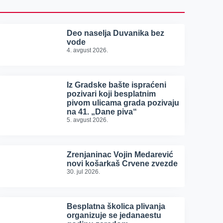
Deo naselja Duvanika bez
vode
4. avgust 2026.
Iz Gradske bašte ispraćeni
pozivari koji besplatnim
pivom ulicama grada pozivaju
na 41. „Dane piva“
5. avgust 2026.
Zrenjaninac Vojin Medarević
novi košarkaš Crvene zvezde
30. jul 2026.
Besplatna školica plivanja
organizuje se jedanaestu