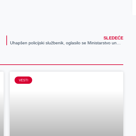
SLEDEĆE
Uhapšen policijski službenik, oglasilo se Ministarstvo unutrašnjih poslova
VESTI