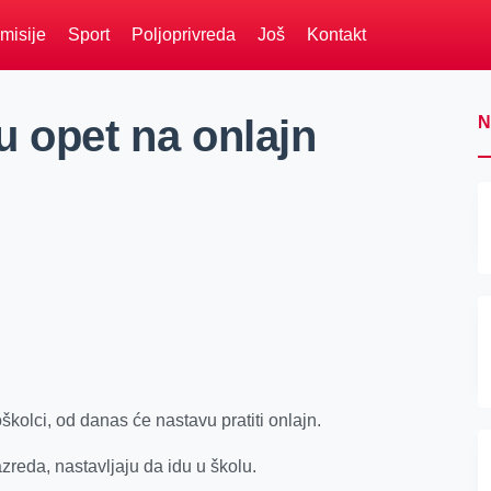
misije
Sport
Poljoprivreda
Još
Kontakt
u opet na onlajn
N
školci, od danas će nastavu pratiti onlajn.
zreda, nastavljaju da idu u školu.