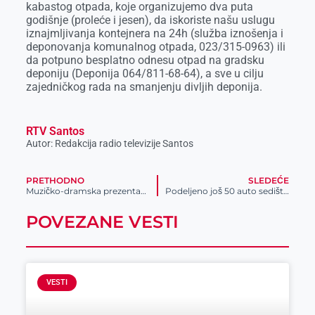
kabastog otpada, koje organizujemo dva puta
godišnje (proleće i jesen), da iskoriste našu uslugu
iznajmljivanja kontejnera na 24h (služba iznošenja i
deponovanja komunalnog otpada, 023/315-0963) ili
da potpuno besplatno odnesu otpad na gradsku
deponiju (Deponija 064/811-68-64), a sve u cilju
zajedničkog rada na smanjenju divljih deponija.
RTV Santos
Autor: Redakcija radio televizije Santos
PRETHODNO
SLEDEĆE
Muzičko-dramska prezentacija dečjeg stvaralaštva
Podeljeno još 50 auto sedišta za bebe
POVEZANE VESTI
VESTI