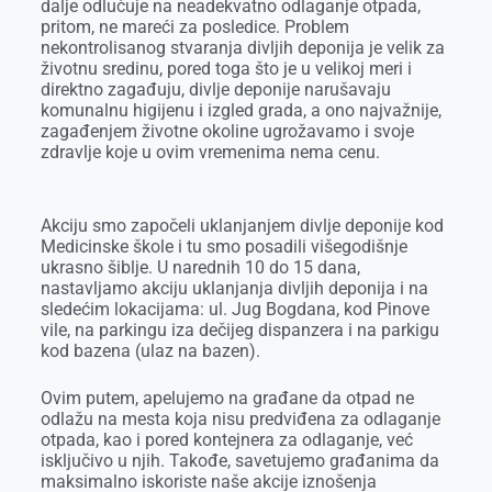
dalje odlučuje na neadekvatno odlaganje otpada,
pritom, ne mareći za posledice. Problem
nekontrolisanog stvaranja divljih deponija je velik za
životnu sredinu, pored toga što je u velikoj meri i
direktno zagađuju, divlje deponije narušavaju
komunalnu higijenu i izgled grada, a ono najvažnije,
zagađenjem životne okoline ugrožavamo i svoje
zdravlje koje u ovim vremenima nema cenu.
Akciju smo započeli uklanjanjem divlje deponije kod
Medicinske škole i tu smo posadili višegodišnje
ukrasno šiblje. U narednih 10 do 15 dana,
nastavljamo akciju uklanjanja divljih deponija i na
sledećim lokacijama: ul. Jug Bogdana, kod Pinove
vile, na parkingu iza dečijeg dispanzera i na parkigu
kod bazena (ulaz na bazen).
Ovim putem, apelujemo na građane da otpad ne
odlažu na mesta koja nisu predviđena za odlaganje
otpada, kao i pored kontejnera za odlaganje, već
isključivo u njih. Takođe, savetujemo građanima da
maksimalno iskoriste naše akcije iznošenja