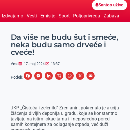
Santos uživo
Izdvajamo
Vesti
Emisije
Sport
Poljoprivreda
Zabava
Da više ne budu šut i smeće,
neka budu samo drveće i
cveće!
Vesti
17. maj 2024.
13:37
F
M
L
V
W
X
E
Podeli:
a
e
i
i
h
m
c
s
n
b
a
a
e
s
k
e
t
i
JKP ,,Čistoća i zelenilo“ Zrenjanin, pokrenulo je akciju
b
e
e
r
s
l
čišćenja divljih deponija u gradu, koje se konstantno
o
n
d
A
javljaju na istim lokacijama ili neposredno pored
samih kontejnera za odlaganje otpada, već duži
o
g
I
p
vremenski period.