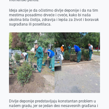
k
e
n
p
r
Ideja akcije je da očistimo divlje deponije i da na tim
mestima posadimo drveće i cveće, kako bi naša
okolina bila čistija, zdravija i lepša za život i boravak
sugrađana ili posetilaca.
Divlje deponije predstavljaju konstantan problem u
našem gradu, jer se jedan deo nesavesnih građana i