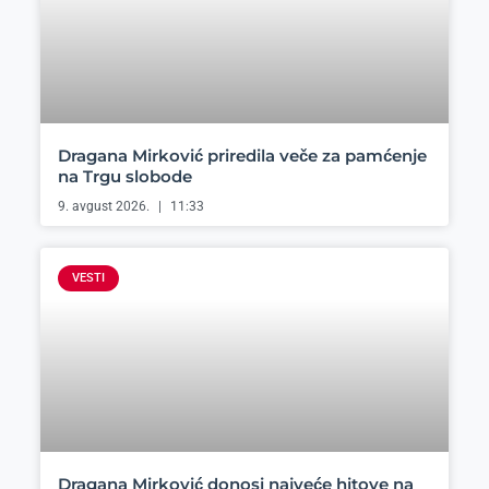
Dragana Mirković priredila veče za pamćenje
na Trgu slobode
9. avgust 2026.
11:33
VESTI
Dragana Mirković donosi najveće hitove na