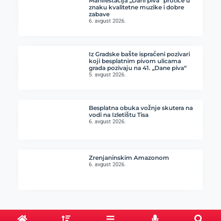
Manifestacija „Dani piva“ protiče u
znaku kvalitetne muzike i dobre
zabave
6. avgust 2026.
Iz Gradske bašte ispraćeni pozivari
koji besplatnim pivom ulicama
grada pozivaju na 41. „Dane piva“
5. avgust 2026.
Besplatna obuka vožnje skutera na
vodi na Izletištu Tisa
6. avgust 2026.
Zrenjaninskim Amazonom
6. avgust 2026.