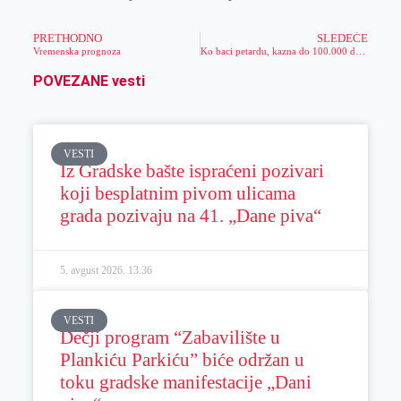
PRETHODNO
SLEDEĆE
Vremenska prognoza
Ko baci petardu, kazna do 100.000 dinara. Nisu pošteđena ni deca mlađa od 14 godina
POVEZANE vesti
VESTI
Iz Gradske bašte ispraćeni pozivari
koji besplatnim pivom ulicama
grada pozivaju na 41. „Dane piva“
5. avgust 2026.
13:36
VESTI
Dečji program “Zabavilište u
Plankiću Parkiću” biće održan u
toku gradske manifestacije „Dani