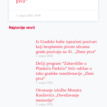
piva“
5. avgust 2026.
10:44
Najnovije vesti
Iz Gradske bašte ispraćeni pozivari
koji besplatnim pivom ulicama
grada pozivaju na 41. „Dane piva“
5. avgust 2026.
Dečji program “Zabavilište u
Plankiću Parkiću” biće održan u
toku gradske manifestacije „Dani
piva“
5. avgust 2026.
Otvaranje izložbe Momira
Kneževića „Osvežavanje
memorije“
5. avgust 2026.