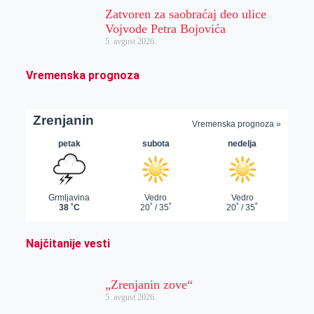
Zatvoren za saobraćaj deo ulice
Vojvode Petra Bojovića
5. avgust 2026.
Vremenska prognoza
Najčitanije vesti
„Zrenjanin zove“
5. avgust 2026.