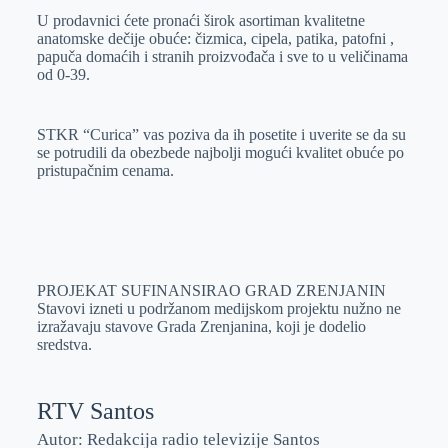
U prodavnici ćete pronaći širok asortiman kvalitetne
anatomske dečije obuće: čizmica, cipela, patika, patofni ,
papuča domaćih i stranih proizvođača i sve to u veličinama
od 0-39.
STKR “Curica” vas poziva da ih posetite i uverite se da su
se potrudili da obezbede najbolji mogući kvalitet obuće po
pristupačnim cenama.
PROJEKAT SUFINANSIRAO GRAD ZRENJANIN
Stavovi izneti u podržanom medijskom projektu nužno ne
izražavaju stavove Grada Zrenjanina, koji je dodelio
sredstva.
RTV Santos
Autor: Redakcija radio televizije Santos