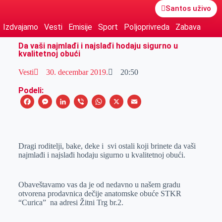
Santos uživo
Izdvajamo
Vesti
Emisije
Sport
Poljoprivreda
Zabava
Da vaši najmlađi i najslađi hodaju sigurno u
kvalitetnoj obući
Vesti
30. decembar 2019.
20:50
Podeli:
F
M
L
V
W
X
E
a
e
i
i
h
m
c
s
n
b
a
a
e
s
k
e
t
i
Dragi roditelji, bake, deke i svi ostali koji brinete da vaši
najmlađi i najslađi hodaju sigurno u kvalitetnoj obući.
b
e
e
r
s
l
o
n
d
A
Obaveštavamo vas da je od nedavno u našem gradu
o
g
I
p
otvorena prodavnica dečije anatomske obuće STKR
k
e
n
p
“Curica” na adresi Žitni Trg br.2.
r