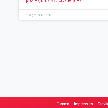
pozivaju na 41. „Dane piva“
5. avgust 2026.
13:36
O nama
Impressum
Pravil