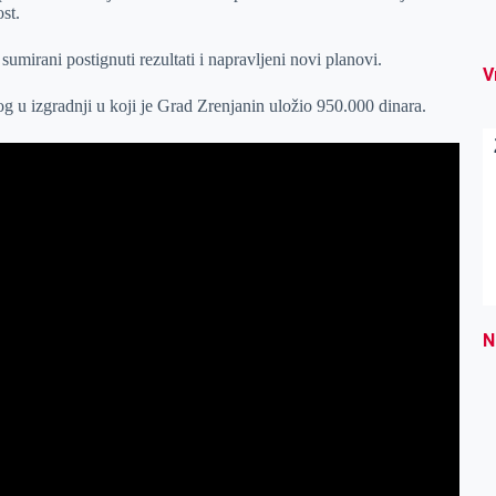
st.
mirani postignuti rezultati i napravljeni novi planovi.
V
og u izgradnji u koji je Grad Zrenjanin uložio 950.000 dinara.
N