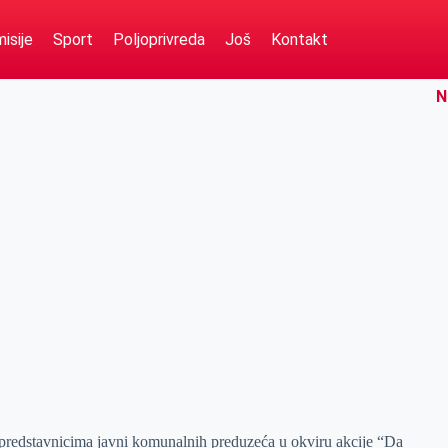
isije
Sport
Poljoprivreda
Još
Kontakt
N
predstavnicima javni komunalnih preduzeća u okviru akcije “Da