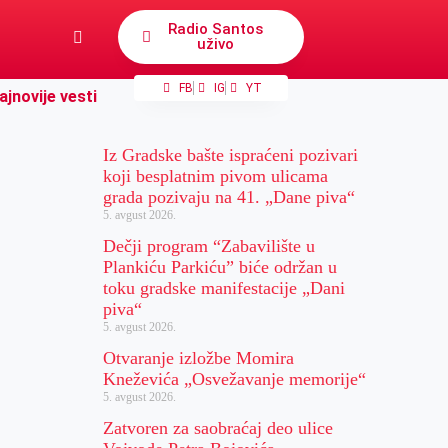
Radio Santos
uživo
FB
IG
YT
ajnovije vesti
Iz Gradske bašte ispraćeni pozivari
koji besplatnim pivom ulicama
grada pozivaju na 41. „Dane piva“
5. avgust 2026.
Dečji program “Zabavilište u
Plankiću Parkiću” biće održan u
toku gradske manifestacije „Dani
piva“
5. avgust 2026.
Otvaranje izložbe Momira
Kneževića „Osvežavanje memorije“
5. avgust 2026.
Zatvoren za saobraćaj deo ulice