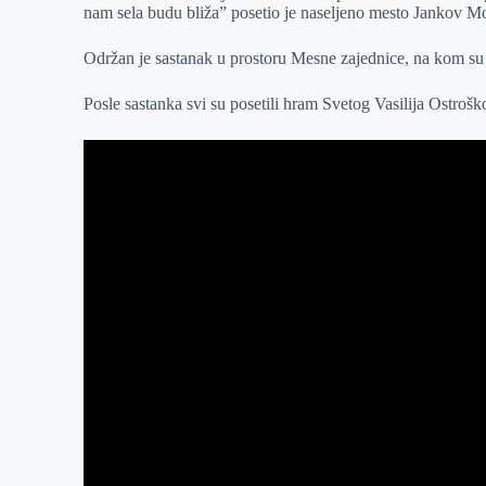
nam sela budu bliža” posetio je naseljeno mesto Jankov Mo
r
n
A
i
p
l
Održan je sastanak u prostoru Mesne zajednice, na kom su su
p
Posle sastanka svi su posetili hram Svetog Vasilija Ostrošk