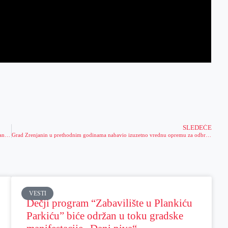
SLEDEĆE
Gradonačelnik uručio čelnicima Policijske uprave i Saobraćajne policije u Zrenjaninu vrednu opremu i uređaje
Grad Zrenjanin u prethodnim godinama nabavio izuzetno vrednu opremu za odbranu u vanrednim situacijama
VESTI
Dečji program “Zabavilište u Plankiću
Parkiću” biće održan u toku gradske