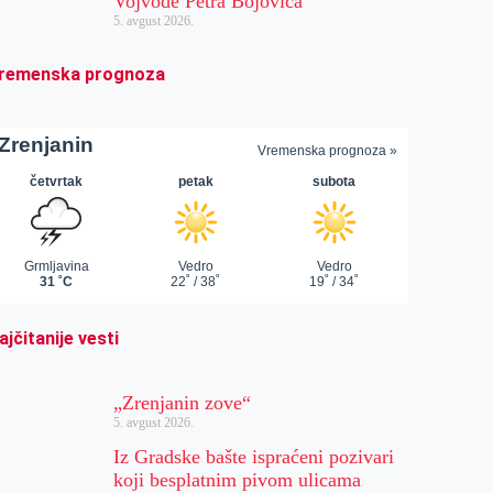
Vojvode Petra Bojovića
5. avgust 2026.
remenska prognoza
ajčitanije vesti
„Zrenjanin zove“
5. avgust 2026.
Iz Gradske bašte ispraćeni pozivari
koji besplatnim pivom ulicama