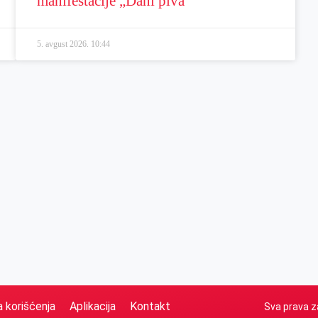
manifestacije „Dani piva“
5. avgust 2026.
10:44
a korišćenja
Aplikacija
Kontakt
Sva prava z