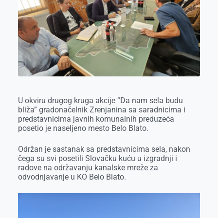
o
g
I
p
k
e
n
p
r
U okviru drugog kruga akcije “Da nam sela budu
bliža” gradonačelnik Zrenjanina sa saradnicima i
predstavnicima javnih komunalnih preduzeća
posetio je naseljeno mesto Belo Blato.
Održan je sastanak sa predstavnicima sela, nakon
čega su svi posetili Slovačku kuću u izgradnji i
radove na održavanju kanalske mreže za
odvodnjavanje u KO Belo Blato.