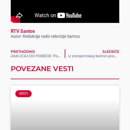
RTV Santos
Autor: Redakcija radio televizije Santos
PRETHODNO
SLEDEĆE
ZAKUCAJ DO POBEDE: Postani MVP i osvoji SONY PLAYSTATION 5!
U zrenjaninskoj bolnici promovisani novi laparoskopski stub i digitalni mamograf
POVEZANE VESTI
VESTI