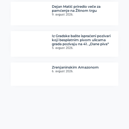
Dejan Matić priredio veče za
pamćenje na Žitnom trgu
9. avgust 2026.
Iz Gradske bašte ispraćeni pozivari
koji besplatnim pivom ulicama
grada pozivaju na 41. „Dane piva“
5. avgust 2026.
Zrenjaninskim Amazonom
6. avgust 2026.