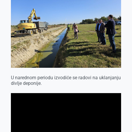
U narednom periodu izvodiće se radovi na uklanjanju
divlje deponije.