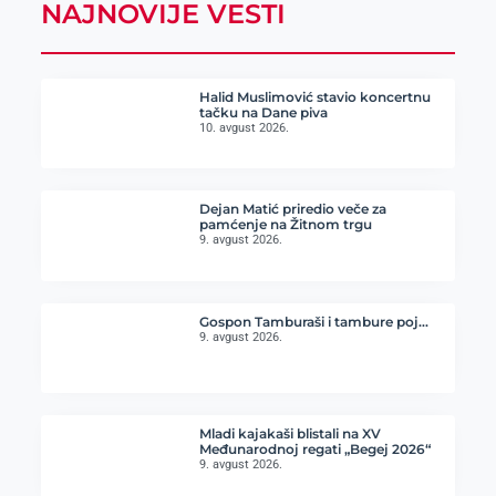
NAJNOVIJE VESTI
Halid Muslimović stavio koncertnu
tačku na Dane piva
10. avgust 2026.
Dejan Matić priredio veče za
pamćenje na Žitnom trgu
9. avgust 2026.
Gospon Tamburaši i tambure poj…
9. avgust 2026.
Mladi kajakaši blistali na XV
Međunarodnoj regati „Begej 2026“
9. avgust 2026.