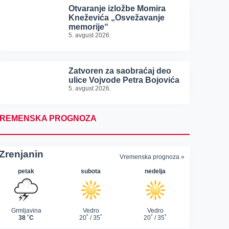
Otvaranje izložbe Momira
Kneževića „Osvežavanje
memorije“
5. avgust 2026.
Zatvoren za saobraćaj deo
ulice Vojvode Petra Bojovića
5. avgust 2026.
REMENSKA PROGNOZA