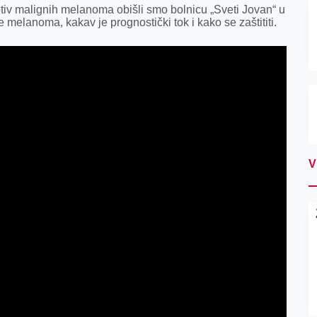
iv malignih melanoma obišli smo bolnicu „Sveti Jovan“ u
 melanoma, kakav je prognostički tok i kako se zaštititi.
V