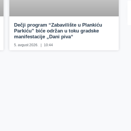
Dečji program “Zabavilište u Plankiću
Parkiću” biće održan u toku gradske
manifestacije „Dani piva“
5. avgust 2026.
10:44