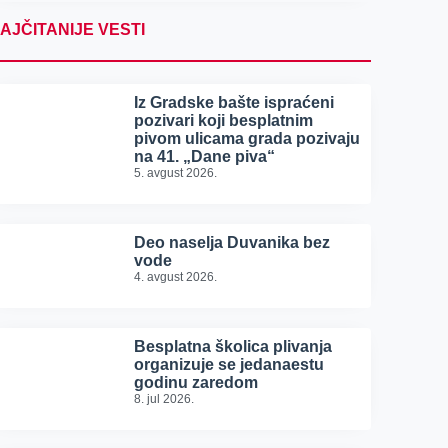
AJČITANIJE VESTI
Iz Gradske bašte ispraćeni
pozivari koji besplatnim
pivom ulicama grada pozivaju
na 41. „Dane piva“
5. avgust 2026.
Deo naselja Duvanika bez
vode
4. avgust 2026.
Besplatna školica plivanja
organizuje se jedanaestu
godinu zaredom
8. jul 2026.