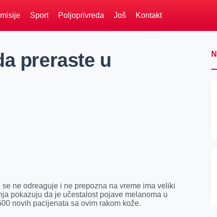
misije
Sport
Poljoprivreda
Još
Kontakt
da preraste u
N
ko se ne odreaguje i ne prepozna na vreme ima veliki
vanja pokazuju da je učestalost pojave melanoma u
 500 novih pacijenata sa ovim rakom kože.