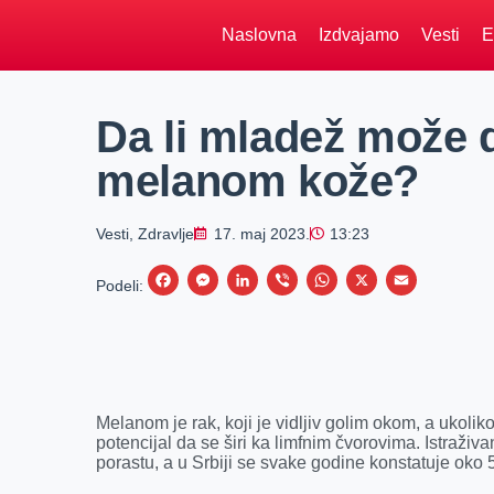
Naslovna
Izdvajamo
Vesti
E
Da li mladež može 
melanom kože?
Vesti
,
Zdravlje
17. maj 2023.
13:23
F
M
L
V
W
X
E
Podeli:
a
e
i
i
h
m
c
s
n
b
a
a
e
s
k
e
t
i
b
e
e
r
s
l
Melanom je rak, koji je vidljiv golim okom, a ukoli
o
n
d
A
potencijal da se širi ka limfnim čvorovima. Istraži
porastu, a u Srbiji se svake godine konstatuje oko
o
g
I
p