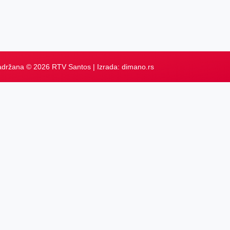
adržana © 2026 RTV Santos | Izrada:
dimano.rs