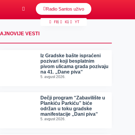
Radio Santos uživo
FB
IG
YT
AJNOVIJE VESTI
Iz Gradske bašte ispraćeni
pozivari koji besplatnim
pivom ulicama grada pozivaju
na 41. „Dane piva“
5. avgust 2026.
Dečji program “Zabavilište u
Plankiću Parkiću” biće
održan u toku gradske
manifestacije „Dani piva“
5. avgust 2026.