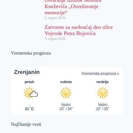
Otvaranje izložbe Momira
Kneževića „Osvežavanje
memorije“
5. avgust 2026.
Zatvoren za saobraćaj deo ulice
Vojvode Petra Bojovića
5. avgust 2026.
Vremenska prognoza
Najčitanije vesti