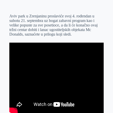
o
n
e
e
a
E
k
g
d
r
t
m
Aviv park u Zrenjaninu proslaviće svoj 4. rođendan u
e
I
s
a
subotu 21. septembra uz bogat zabavni program kao i
r
n
A
i
velike popuste za sve posetioce, a da li će konačno ovaj
tržni centar dobiti i lanac ugostiteljskih objekata Mc
p
l
Donalds, saznaćete u prilogu koji sledi.
p