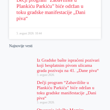
Dečji program “Zabavilište u
Plankiću Parkiću” biće održan u
toku gradske manifestacije „Dani
piva“
5. avgust 2026.
10:44
Najnovije vesti
Iz Gradske bašte ispraćeni pozivari
koji besplatnim pivom ulicama
grada pozivaju na 41. „Dane piva“
5. avgust 2026.
Dečji program “Zabavilište u
Plankiću Parkiću” biće održan u
toku gradske manifestacije „Dani
piva“
5. avgust 2026.