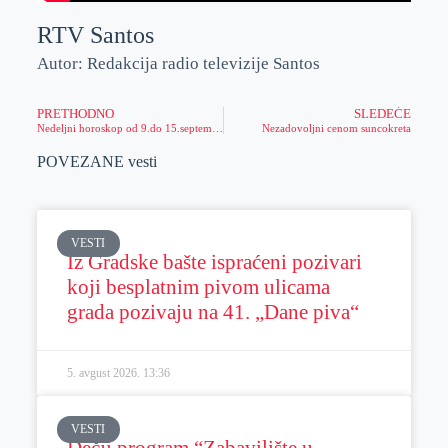
RTV Santos
Autor: Redakcija radio televizije Santos
PRETHODNO
SLEDEĆE
Nedeljni horoskop od 9.do 15.septembra
Nezadovoljni cenom suncokreta
POVEZANE vesti
VESTI
Iz Gradske bašte ispraćeni pozivari
koji besplatnim pivom ulicama
grada pozivaju na 41. „Dane piva“
5. avgust 2026.
13:36
VESTI