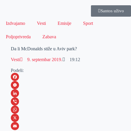
Santos uživo
Izdvajamo
Vesti
Emisije
Sport
Poljoprivreda
Zabava
Da li McDonalds stiže u Aviv park?
Vesti
9. septembar 2019.
19:12
Podeli:
F
a
M
c
e
L
e
s
i
V
b
s
n
i
W
o
e
k
b
h
X