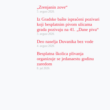
„Zrenjanin zove“
5. avgust 2026.
Iz Gradske bašte ispraćeni pozivari
koji besplatnim pivom ulicama
grada pozivaju na 41. „Dane piva“
5. avgust 2026.
Deo naselja Duvanika bez vode
4. avgust 2026.
Besplatna školica plivanja
organizuje se jedanaestu godinu
zaredom
8. jul 2026.