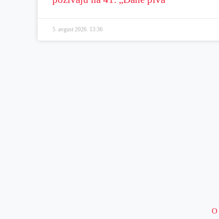
5. avgust 2026.
13:36
O