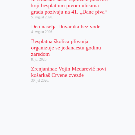
koji besplatnim pivom ulicama
grada pozivaju na 41. „Dane piva“
5. avgust 2026.
Deo naselja Duvanika bez vode
4. avgust 2026.
Besplatna školica plivanja
organizuje se jedanaestu godinu
zaredom
8. jul 2026.
Zrenjaninac Vojin Medarević novi
košarkaš Crvene zvezde
30. jul 2026.