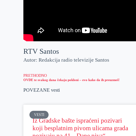
RTV Santos
Autor: Redakcija radio televizije Santos
PRETHODNO
OVDE te svakog dana čekaju pokloni – evo kako da ih preuzmeš!
POVEZANE vesti
VESTI
Iz Gradske bašte ispraćeni pozivari
koji besplatnim pivom ulicama grada
pozivaju na 41. „Dane piva“