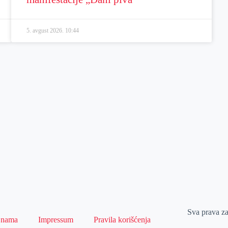
5. avgust 2026.
10:44
Sva prava z
 nama
Impressum
Pravila korišćenja