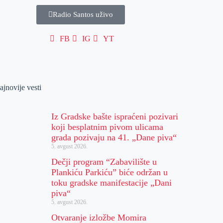
Radio Santos uživo
FB
IG
YT
ajnovije vesti
Iz Gradske bašte ispraćeni pozivari
koji besplatnim pivom ulicama
grada pozivaju na 41. „Dane piva“
5. avgust 2026.
Dečji program “Zabavilište u
Plankiću Parkiću” biće održan u
toku gradske manifestacije „Dani
piva“
5. avgust 2026.
Otvaranje izložbe Momira