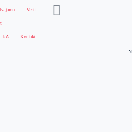
dvajamo
Vesti
t
Još
Kontakt
N