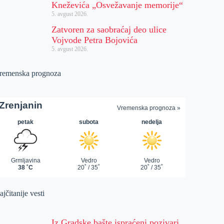
Kneževića „Osvežavanje memorije“
5. avgust 2026.
Zatvoren za saobraćaj deo ulice
Vojvode Petra Bojovića
5. avgust 2026.
remenska prognoza
jčitanije vesti
Iz Gradske bašte ispraćeni pozivari