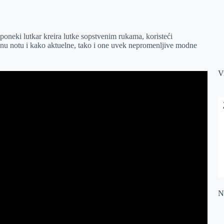
poneki lutkar kreira lutke sopstvenim rukama, koristeći
tvenu notu i kako aktuelne, tako i one uvek nepromenljive modne
V
Na