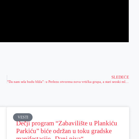
SLEDEĆE
“Da nam sela budu bliža”: u Perlezu otvorena nova vrtićka grupa, a stari seoski mlin će biti jedna od lokacija “Noći muzeja”
VESTI
Dečji program “Zabavilište u Plankiću
Parkiću” biće održan u toku gradske
manifestacije „Dani piva“