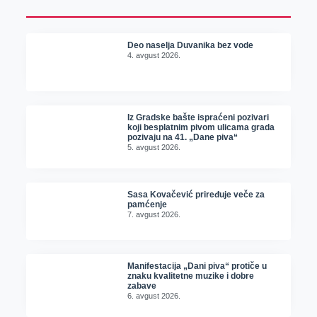
Deo naselja Duvanika bez vode
4. avgust 2026.
Iz Gradske bašte ispraćeni pozivari
koji besplatnim pivom ulicama grada
pozivaju na 41. „Dane piva“
5. avgust 2026.
Sasa Kovačević priređuje veče za
pamćenje
7. avgust 2026.
Manifestacija „Dani piva“ protiče u
znaku kvalitetne muzike i dobre
zabave
6. avgust 2026.