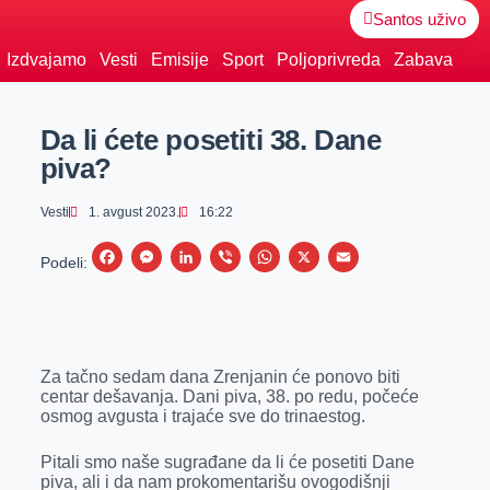
Santos uživo
Izdvajamo
Vesti
Emisije
Sport
Poljoprivreda
Zabava
Da li ćete posetiti 38. Dane
piva?
Vesti
1. avgust 2023.
16:22
F
M
L
V
W
X
E
Podeli:
a
e
i
i
h
m
c
s
n
b
a
a
e
s
k
e
t
i
Za tačno sedam dana Zrenjanin će ponovo biti
b
e
e
r
s
l
centar dešavanja. Dani piva, 38. po redu, počeće
o
n
d
A
osmog avgusta i trajaće sve do trinaestog.
o
g
I
p
Pitali smo naše sugrađane da li će posetiti Dane
k
e
n
p
piva, ali i da nam prokomentarišu ovogodišnji